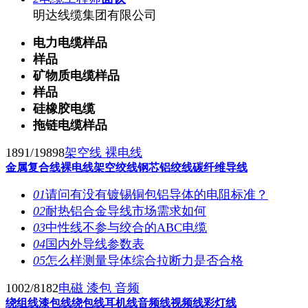
明达线缆集团有限公司
电力电缆样品
样品
矿物质电缆样品
样品
硅橡胶电缆
拖链电缆样品
1891/19898
架空线 裸电线
金属复合线
裸电线
架空绞线
钢芯铝绞线
碳纤维导线
01
请问有没有镀锡铜包铝导体的电阻标准？
02
耐热铝合金导线市场需求如何
03
中性线不参与绞合的ABC电缆
04
国内外导线参数表
05
怎么样测量导体综合拉断力是否合格
1002/8182
电磁 漆包 音频
绕组线
漆包线
绕包线
耳机线
音频线
视频线
彩灯线