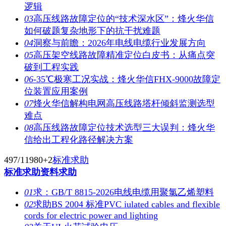
逻辑
03
高压线路故障定位的“技术深水区”：烽火华信
如何破题复杂地形下的抗干扰难题
04
洞察与前瞻：2026年电线电缆行业发展方向
05
高压架空线路故障精准定位白皮书：从痛点突
破到工程实践
06
-35℃极寒工况实战：烽火华信FHX-9000故障定
位装置应用案例
07
烽火华信解构电网高压线路塔杆倾斜监测选型
难点
08
高压线路故障定位技术选型三大误判：烽火华
信给出工程化路径解决方案
497/11980
+2
标准求助
标准求助
资料求助
01
求：GB/T 8815-2026电线电缆用聚氯乙烯塑料
02
求助BS 2004 标准PVC iulated cables and flexible
cords for electric power and lighting