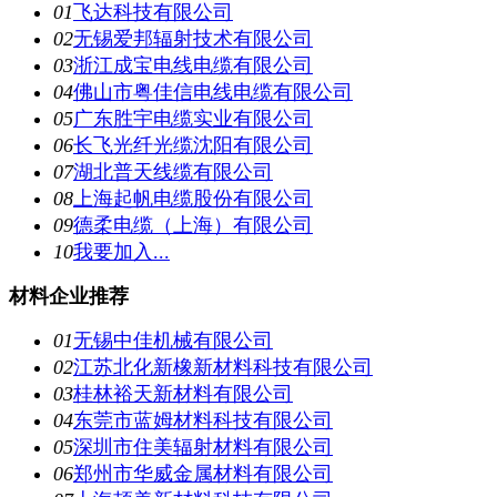
01
飞达科技有限公司
02
无锡爱邦辐射技术有限公司
03
浙江成宝电线电缆有限公司
04
佛山市粤佳信电线电缆有限公司
05
广东胜宇电缆实业有限公司
06
长飞光纤光缆沈阳有限公司
07
湖北普天线缆有限公司
08
上海起帆电缆股份有限公司
09
德柔电缆（上海）有限公司
10
我要加入...
材料企业推荐
01
无锡中佳机械有限公司
02
江苏北化新橡新材料科技有限公司
03
桂林裕天新材料有限公司
04
东莞市蓝姆材料科技有限公司
05
深圳市住美辐射材料有限公司
06
郑州市华威金属材料有限公司