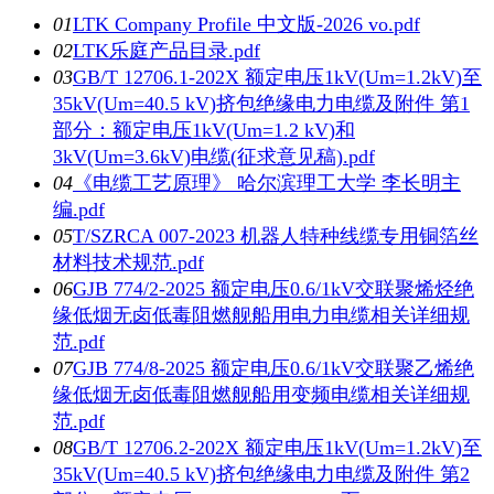
01
LTK Company Profile 中文版-2026 vo.pdf
02
LTK乐庭产品目录.pdf
03
GB/T 12706.1-202X 额定电压1kV(Um=1.2kV)至
35kV(Um=40.5 kV)挤包绝缘电力电缆及附件 第1
部分：额定电压1kV(Um=1.2 kV)和
3kV(Um=3.6kV)电缆(征求意见稿).pdf
04
《电缆工艺原理》 哈尔滨理工大学 李长明主
编.pdf
05
T/SZRCA 007-2023 机器人特种线缆专用铜箔丝
材料技术规范.pdf
06
GJB 774/2-2025 额定电压0.6/1kV交联聚烯烃绝
缘低烟无卤低毒阻燃舰船用电力电缆相关详细规
范.pdf
07
GJB 774/8-2025 额定电压0.6/1kV交联聚乙烯绝
缘低烟无卤低毒阻燃舰船用变频电缆相关详细规
范.pdf
08
GB/T 12706.2-202X 额定电压1kV(Um=1.2kV)至
35kV(Um=40.5 kV)挤包绝缘电力电缆及附件 第2