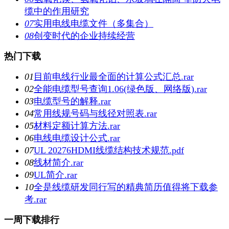
缆中的作用研究
07
实用电线电缆文件（多集合）
08
创变时代的企业持续经营
热门下载
01
目前电线行业最全面的计算公式汇总.rar
02
全能电缆型号查询1.06(绿色版、网络版).rar
03
电缆型号的解释.rar
04
常用线规号码与线径对照表.rar
05
材料定额计算方法.rar
06
电线电缆设计公式.rar
07
UL 20276HDMI线缆结构技术规范.pdf
08
线材简介.rar
09
UL简介.rar
10
全是线缆研发同行写的精典简历值得将下载参
考.rar
一周下载排行