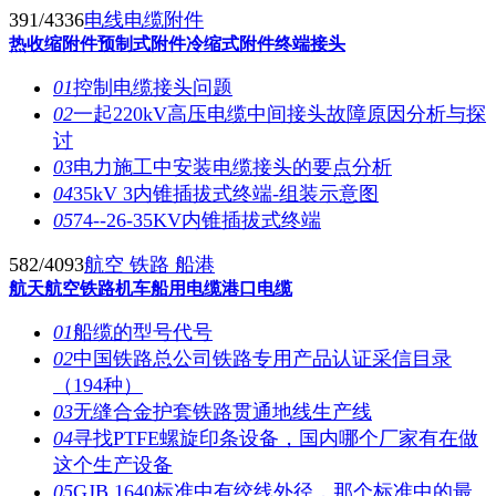
391/4336
电线电缆附件
热收缩附件
预制式附件
冷缩式附件
终端接头
01
控制电缆接头问题
02
一起220kV高压电缆中间接头故障原因分析与探
讨
03
电力施工中安装电缆接头的要点分析
04
35kV 3内锥插拔式终端-组装示意图
05
74--26-35KV内锥插拔式终端
582/4093
航空 铁路 船港
航天航空
铁路机车
船用电缆
港口电缆
01
船缆的型号代号
02
中国铁路总公司铁路专用产品认证采信目录
（194种）
03
无缝合金护套铁路贯通地线生产线
04
寻找PTFE螺旋印条设备，国内哪个厂家有在做
这个生产设备
05
GJB 1640标准中有绞线外径，那个标准中的最