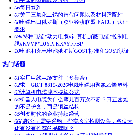
05
中国新型储能发展报告2026
06
每日签到
07
关于三氧化二锑的替代问题以及材料适配性
08
电缆出口俄罗斯（欧亚经济联盟 EAEU）认证
要求
09
#特种电缆#动力电缆#计算机屏蔽电缆#控制电
缆#KVVP#DJYP#KX#YFFBP
10
电池和充电电池俄罗斯GOST标准和GOST认证
热门话题
01
实用电线电缆文件（多集合）
02
求：GB/T 8815-2026电线电缆用聚氯乙烯塑料
03
计算机电缆成本核算公式
04
机器人电缆为什么弯几百万次不断？真正困难
的不是护套，而是铜丝结构
05
创变时代的企业持续经营
06
[赏]
公司需要采购一些实验室检测设备，各位大
佬有没有推荐的品牌啊？