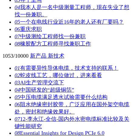
04
我本人是一名中级测量工程师，现在失业了想
找一份兼职。
05
一个在电线行业近16年的老人还有厂要吗？
06
重庆求职
07
中级测绘工程师找一份兼职
08
橡胶配方工程师寻找兼职工作
1053/10000
新产品 新技术
01
有需要异性导体电缆，技术支持的联系！
02
蛇皮线工艺，哪位做过，进来看看
03
AI生产管理交流下
04
中国研发的“超级铜箔”
05
中压电缆满足透水试验需要什么结构
06
阻水绝缘密封胶带，广泛应用在国外架空电缆
处，密封和绝缘效果好。
07
12-李永江-全信-国内外水密电缆标准比较及关
键性能研究
08
Essential Insights for Design PCIe 6.0