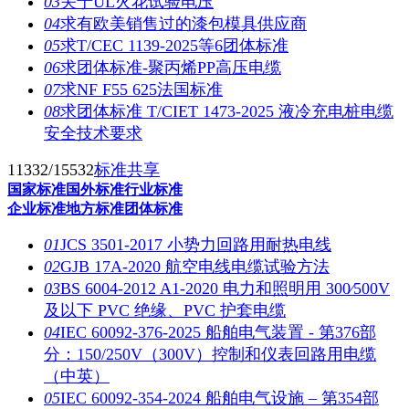
03
关于UL火花试验电压
04
求有欧美销售过的漆包模具供应商
05
求T/CEC 1139-2025等6团体标准
06
求团体标准-聚丙烯PP高压电缆
07
求NF F55 625法国标准
08
求团体标准 T/CIET 1473-2025 液冷充电桩电缆
安全技术要求
11332/15532
标准共享
国家标准
国外标准
行业标准
企业标准
地方标准
团体标准
01
JCS 3501-2017 小势力回路用耐热电线
02
GJB 17A-2020 航空电线电缆试验方法
03
BS 6004-2012 A1-2020 电力和照明用 300∕500V
及以下 PVC 绝缘、PVC 护套电缆
04
IEC 60092-376-2025 船舶电气装置 - 第376部
分：150/250V（300V）控制和仪表回路用电缆
（中英）
05
IEC 60092-354-2024 船舶电气设施 – 第354部