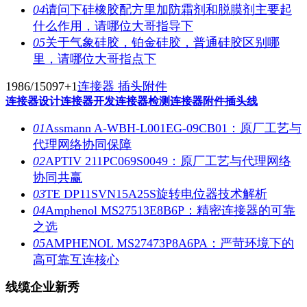
04
请问下硅橡胶配方里加防霜剂和脱膜剂主要起
什么作用，请哪位大哥指导下
05
关于气象硅胶，铂金硅胶，普通硅胶区别哪
里，请哪位大哥指点下
1986/15097
+1
连接器 插头附件
连接器设计
连接器开发
连接器检测
连接器附件
插头线
01
Assmann A-WBH-L001EG-09CB01：原厂工艺与
代理网络协同保障
02
APTIV 211PC069S0049：原厂工艺与代理网络
协同共赢
03
TE DP11SVN15A25S旋转电位器技术解析
04
Amphenol MS27513E8B6P：精密连接器的可靠
之选
05
AMPHENOL MS27473P8A6PA：严苛环境下的
高可靠互连核心
线缆企业新秀