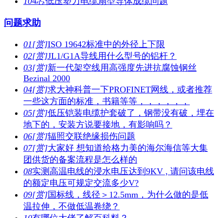
10
4芯低压塑力电缆扇型导体成缆问题
问题求助
01
[赏]
ISO 19642标准中的外径上下限
02
[赏]
JL1/G1A导线用什么型号的铝杆？
03
[赏]
新一代架空线用高强度先进抗腐蚀钢丝
Bezinal 2000
04
[赏]
求大神科普一下PROFINET网线，或者推荐
一些这方面的标准，书籍等等，，，，，，
05
[赏]
低压铠装电缆护套破了，钢带没有破，埋在
地下的，安装方说要接地，有影响吗？
06
[赏]
辐照交联绝缘损伤问题
07
[赏]
大家好 想知道给格力美的海尔海信等大集
团供货的备案流程是怎么样的
08
实测高温电线的浸水电压达到9KV , 请问该电线
的额定电压可规定交流多少V?
09
[赏]
国标线，线径＞12.5mm，为什么做的是低
温拉伸，不做低温卷绕？
10
有哪位大佬了解百科料？