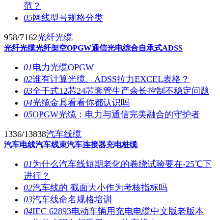
范？
05
网线型号规格分类
958/7162
光纤光缆
光纤光缆
光纤架空OPGW
通信光电综合
自承式ADSS
01
电力光缆OPGW
02
谁有计算光缆、ADSS拉力EXCEL表格？
03
全干式12芯24芯套管生产余长控制不稳定问题
04
光缆金具看看你都认识吗
05
OPGW光缆：电力与通信完美融合的守护者
1336/13838
汽车线缆
汽车电线
汽车线束
汽车连接器
充电桩缆
01
为什么汽车线短期老化的卷绕试验要在-25℃下
进行？
02
汽车线的 截面大小作为考核指标吗
03
汽车线命名规格培训
04
IEC 62893电动车辆用充电电缆中文版老版本