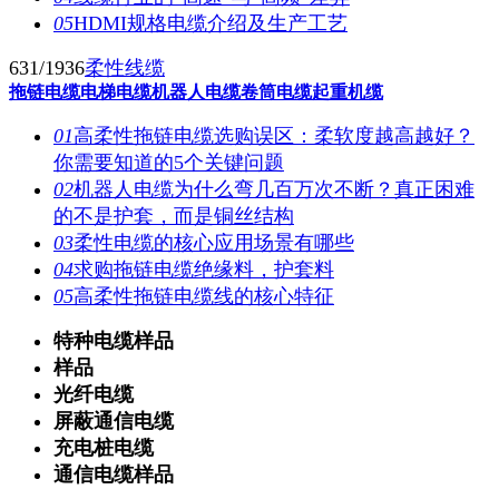
05
HDMI规格电缆介绍及生产工艺
631/1936
柔性线缆
拖链电缆
电梯电缆
机器人电缆
卷筒电缆
起重机缆
01
高柔性拖链电缆选购误区：柔软度越高越好？
你需要知道的5个关键问题
02
机器人电缆为什么弯几百万次不断？真正困难
的不是护套，而是铜丝结构
03
柔性电缆的核心应用场景有哪些
04
求购拖链电缆绝缘料，护套料
05
高柔性拖链电缆线的核心特征
特种电缆样品
样品
光纤电缆
屏蔽通信电缆
充电桩电缆
通信电缆样品