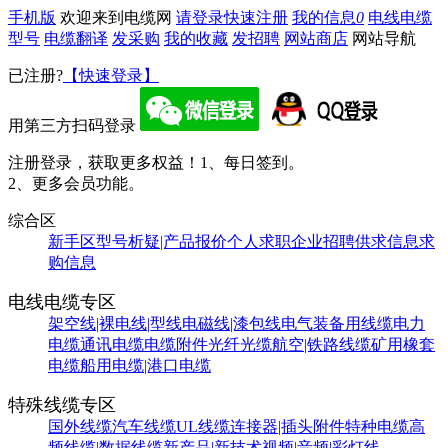
手机版
欢迎来到电缆网
请登录
快速注册
我的信息
0
电线电缆
型号
电缆翻译
发采购
我的收藏
发招聘
网站商店
网站导航
已注册?
【快速登录】
用第三方扫码登录
注册登录，获取更多权益！
1、每日签到。
2、更多会员功能。
综合区
新手区
型号析疑|产品报价
个人求职
企业招聘
供求信息
求
购信息
电线电缆专区
架空线|裸电线|型线
电磁线|漆包线
电气装备用线缆
电力
电缆
通讯电缆
电缆附件
光纤光缆
航空|铁路线缆
矿用橡套
电缆
船用电缆|港口电缆
特殊线缆专区
国外线缆
汽车线缆
UL线缆
连接器|插头附件
特种电缆
高
频线缆|数据线缆
新产品|新技术
视频|音频|彩灯线