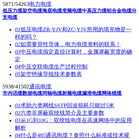
5871/54263
电力电缆
低压力缆
架空电缆
海底电缆
变频电缆
中高压力缆
铝合金电缆
分
支电缆
01
低压电缆ZR-YJV和ZC-YJV所用的填充物是一
样的吗？
02
如需要异性导体，电力电缆资料的联系！
03
中压电缆假定直径计算时，金属屏蔽宽度的确
定
04
中压交联电缆生产过程控制
05
架空绝缘导线技术参数表
5938/41502
通讯电缆
市内话缆
数据电缆
同轴电缆
射频电缆
漏泄电缆
网络线缆
01
求助六类网线SSTP回波损耗只能过5米
02
六类非屏蔽双绞线简介及主要参数
03
从1G到10G：双绞线电缆在高速网络中的应用
解析
04
什么是485通讯电缆？参照什么标准或技术规