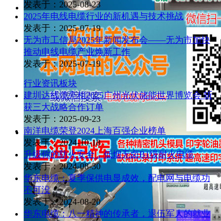
发表于：2025-08-23
2025年电线电缆行业的新机遇与技术挑战
发表于：2025-07-19
无为市工信局2025年新闻发布会——无为市加快
推动电线电缆产业焕新工作
发表于：2025-07-19
行业资讯板块
建圳达线缆亮相2025广州光伏储能世界博览会 斩
获三大战略合作订单
发表于：2025-09-23
南洋电缆荣登2024上海百强企业榜单
发表于：2024-10-18
升级你的防火安全，低烟无卤B1级耐火电缆
发表于：2024-08-30
华东电缆：夏季保供电显成效，配电网与电缆功
不可没
发表于：2024-08-20
华东电缆：八一精神的传承者，退伍军人的就业