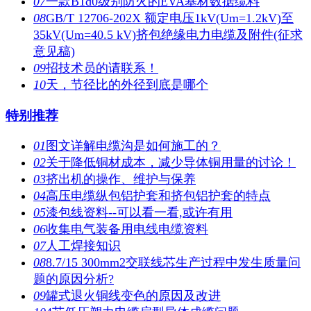
07
一款B1d0级别防火的EVA基材数据缆料
08
GB/T 12706-202X 额定电压1kV(Um=1.2kV)至
35kV(Um=40.5 kV)挤包绝缘电力电缆及附件(征求
意见稿)
09
招技术员的请联系！
10
天，节径比的外径到底是哪个
特别推荐
01
图文详解电缆沟是如何施工的？
02
关于降低铜材成本，减少导体铜用量的讨论！
03
挤出机的操作、维护与保养
04
高压电缆纵包铝护套和挤包铝护套的特点
05
漆包线资料--可以看一看,或许有用
06
收集电气装备用电线电缆资料
07
人工焊接知识
08
8.7/15 300mm2交联线芯生产过程中发生质量问
题的原因分析?
09
罐式退火铜线变色的原因及改进