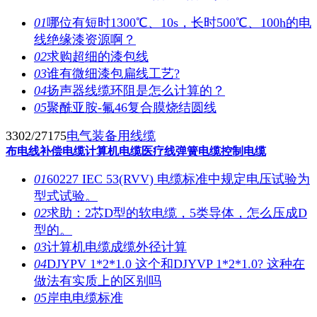
01
哪位有短时1300℃、10s，长时500℃、100h的电
线绝缘漆资源啊？
02
求购超细的漆包线
03
谁有微细漆包扁线工艺?
04
扬声器线缆环阻是怎么计算的？
05
聚酰亚胺-氟46复合膜烧结圆线
3302/27175
电气装备用线缆
布电线
补偿电缆
计算机电缆
医疗线
弹簧电缆
控制电缆
01
60227 IEC 53(RVV) 电缆标准中规定电压试验为
型式试验。
02
求助：2芯D型的软电缆，5类导体，怎么压成D
型的。
03
计算机电缆成缆外径计算
04
DJYPV 1*2*1.0 这个和DJYVP 1*2*1.0? 这种在
做法有实质上的区别吗
05
岸电电缆标准