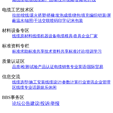
电缆工艺技术区
拉丝|绞线|退火
挤塑|挤橡|发泡
成缆|绕包|填充
编织|铠装|屏
蔽
温水|辐照|干法交联
喷码印字|记米包装
材料设备专区
线缆原材料
线缆机器设备
电缆模具|盘具
企业厂家
标准资料专栏
标准求助
标准共享
技术资料共享
标准讨论|培训学习
质量认证区
品质|检测|试验
产品认证
电缆销售
专业英语|国际贸易
信息交流
线缆选型|施工安装
线缆设计|参数计算
行业资讯
企业管理
区
线缆专业话题
娱乐休闲
BBS事务区
论坛公告
建议|投诉|举报