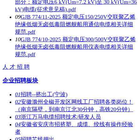
部分：额定电压6 kV(Um=7.2 kV)至 30 kV(Um=36
kV)电缆(征求意见稿).pdf
09
GJB 774/11-2025 额定电压150/250V交联聚乙烯
绝缘低烟无卤低毒阻燃舰船用通信电缆相关详细
规范.pdf
10
GJB 774/10-2025 额定电压300/500V交联聚乙烯
绝缘低烟无卤低毒阻燃舰船用仪表电缆相关详细
规范.pdf
人 才 招 聘
企业招聘板块
01
招聘--挤出工(宁波)
02
安徽滁州全椒开发区网线工厂招聘各类岗位！
（南京隔壁，到南京江北30分钟，高铁20分钟）
03
浙江万马电缆招聘技术/研发人员
04
安徽省安庆市招挤塑、成缆、绞线有操作经验
者
05
招聘芯线押出