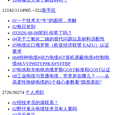
12142/1114985
+322
新手区
01
一个技术大“牛”的困惑，求解
02
每日签到
03
2026-08-08签到,你签了吗？
04
关于三氧化二锑的替代问题以及材料适配性
05
电缆出口俄罗斯（欧亚经济联盟 EAEU）认证
要求
06
#特种电缆#动力电缆#计算机屏蔽电缆#控制电
缆#KVVP#DJYP#KX#YFFBP
07
电池和充电电池俄罗斯GOST标准和GOST认证
08
工业电缆与普通电缆，究竟差在哪儿？——从
高柔性拖链电缆的5个核心参数看“隐形差距”
2726/30274
个人求职
01
招技术员的请联系！
02
野仔鬼火电缆技术员有人要吗
03
寻千里马