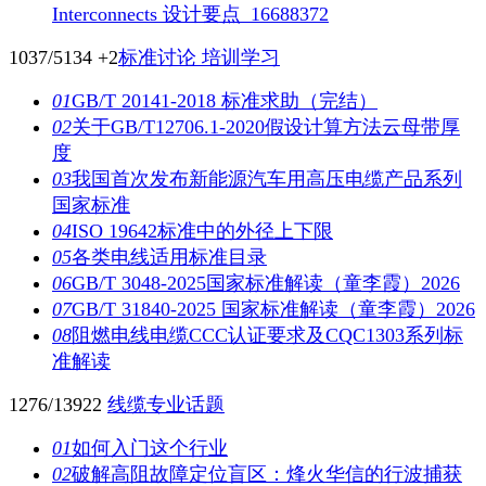
Interconnects 设计要点_16688372
1037/5134
+2
标准讨论 培训学习
01
GB/T 20141-2018 标准求助（完结）
02
关于GB/T12706.1-2020假设计算方法云母带厚
度
03
我国首次发布新能源汽车用高压电缆产品系列
国家标准
04
ISO 19642标准中的外径上下限
05
各类电线适用标准目录
06
GB/T 3048-2025国家标准解读（童李霞）2026
07
GB/T 31840-2025 国家标准解读（童李霞）2026
08
阻燃电线电缆CCC认证要求及CQC1303系列标
准解读
1276/13922
线缆专业话题
01
如何入门这个行业
02
破解高阻故障定位盲区：烽火华信的行波捕获