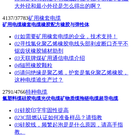
大外径和最小外径是怎么得出的啊？
4137/37783
矿用橡套电缆
矿用电缆
橡套电缆
橡胶配方
橡胶与弹性体
01
如需要矿用橡套电缆的企业，技术支持！
02
寻找氯化聚乙烯橡胶电线头部剥皮断口齐平不
锯齿状橡胶辅材助剂
03
天联牌煤矿用通信电缆介绍
04
辐照橡胶颗粒
05
请问绝缘是聚乙烯，护套是氯化聚乙烯橡胶，
这种电缆谁生产过？
2791/4766
特种电缆
氟塑料缆
硅胶电缆
光伏电缆
矿物质缆
拖链电缆
超导电缆
01
硅胶印字牢固性提高
02
3C阻燃认证如何准备样品？请指教
03
硅胶线，频繁起泡是是什么原因，请高手指
教。