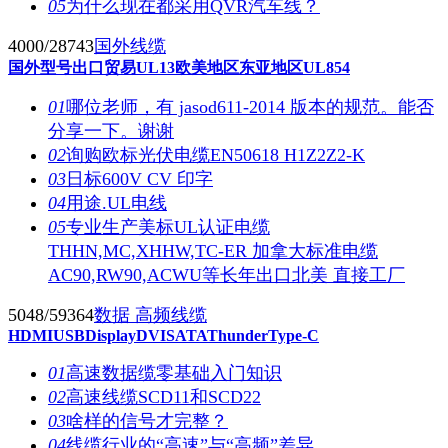
05
为什么现在都采用QVR汽车线？
4000/28743
国外线缆
国外型号
出口贸易
UL13
欧美地区
东亚地区
UL854
01
哪位老师，有 jasod611-2014 版本的规范。能否
分享一下。谢谢
02
询购欧标光伏电缆EN50618 H1Z2Z2-K
03
日标600V CV 印字
04
用途.UL电线
05
专业生产美标UL认证电缆
THHN,MC,XHHW,TC-ER 加拿大标准电缆
AC90,RW90,ACWU等长年出口北美 直接工厂
5048/59364
数据 高频线缆
HDMI
USB
Display
DVI
SATA
Thunder
Type-C
01
高速数据缆零基础入门知识
02
高速线缆SCD11和SCD22
03
啥样的信号才完整？
04
线缆行业的“高速”与“高频”差异