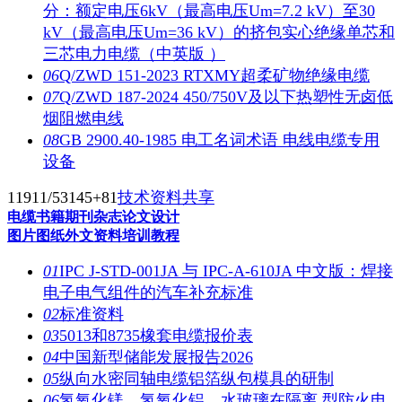
分：额定电压6kV（最高电压Um=7.2 kV）至30
kV（最高电压Um=36 kV）的挤包实心绝缘单芯和
三芯电力电缆（中英版 ）
06
Q/ZWD 151-2023 RTXMY超柔矿物绝缘电缆
07
Q/ZWD 187-2024 450/750V及以下热塑性无卤低
烟阻燃电线
08
GB 2900.40-1985 电工名词术语 电线电缆专用
设备
11911/53145
+81
技术资料共享
电缆书籍
期刊杂志
论文设计
图片图纸
外文资料
培训教程
01
IPC J-STD-001JA 与 IPC-A-610JA 中文版：焊接
电子电气组件的汽车补充标准
02
标准资料
03
5013和8735橡套电缆报价表
04
中国新型储能发展报告2026
05
纵向水密同轴电缆铝箔纵包模具的研制
06
氢氧化镁、氢氧化铝、水玻璃在隔离 型防火电