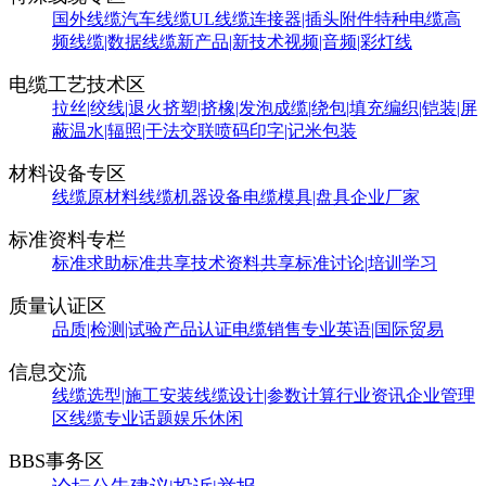
国外线缆
汽车线缆
UL线缆
连接器|插头附件
特种电缆
高
频线缆|数据线缆
新产品|新技术
视频|音频|彩灯线
电缆工艺技术区
拉丝|绞线|退火
挤塑|挤橡|发泡
成缆|绕包|填充
编织|铠装|屏
蔽
温水|辐照|干法交联
喷码印字|记米包装
材料设备专区
线缆原材料
线缆机器设备
电缆模具|盘具
企业厂家
标准资料专栏
标准求助
标准共享
技术资料共享
标准讨论|培训学习
质量认证区
品质|检测|试验
产品认证
电缆销售
专业英语|国际贸易
信息交流
线缆选型|施工安装
线缆设计|参数计算
行业资讯
企业管理
区
线缆专业话题
娱乐休闲
BBS事务区