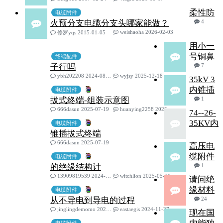
柔性防
电缆附件
火预分支电缆分支头哪家能做？
4
weishaoha 2026-02-03
修罗yqs 2015-01-05
用小一
号铜鼻
终端配件
子行吗
7
ybh202208 2024-08-21
wyjsy 2025-12-18
35kV 3
内锥插
电缆附件
拔式终端-组装示意图
1
666dasun 2025-07-19
huanying2258 2025-07-27
74--26-
35KV内
电缆附件
锥插拔式终端
666dasun 2025-07-19
高压电
缆附件
电缆附件
的绝缘结构计
1
13909819539 2024-09-26
witchlion 2025-05-29
请问绝
缘材料
电缆附件
从不导电到导电的过程
24
jinglingdemomo 2020-03-30
eastaegis 2024-11-27
现在国