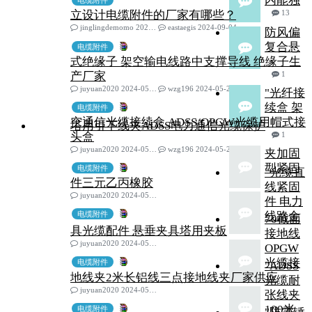
内能独
电缆附件
立设计电缆附件的厂家有哪些？
13
jinglingdemomo 2022-04-11
eastaegis 2024-09-04
防风偏
复合悬
电缆附件
式绝缘子 架空输电线路中支撑导线 绝缘子生
产厂家
1
juyuan2020 2024-05-28
wzg196 2024-05-28
"光纤接
续盒 架
电缆附件
空通信光缆接续盒 ADSS/OPGW光缆用帽式接
塔用引下线夹ADSS电力通信光缆保护
头盒
1
juyuan2020 2024-05-28
wzg196 2024-05-28
夹加固
型紧固
电缆附件
"光缆直
件三元乙丙橡胶
线紧固
juyuan2020 2024-05-25
件 电力
电缆附件
线路金
70截面
具光缆配件 悬垂夹具塔用夹板
接地线
juyuan2020 2024-05-25
OPGW
光缆接
电缆附件
"ADSS
地线夹2米长铝线三点接地线夹厂家供应
光缆耐
juyuan2020 2024-05-25
张线夹
100米
电缆附件