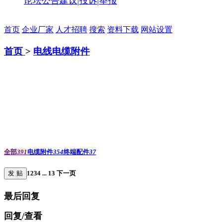
论坛公告
建议|投诉|举报
首页
企业厂家
人才招聘
搜索
资料下载
网站设置
首页
>
电线电缆附件
全部
391
电缆附件
354
终端配件
37
发 贴
1
2
3
4
...
13
下一页
最后回复
回复/查看