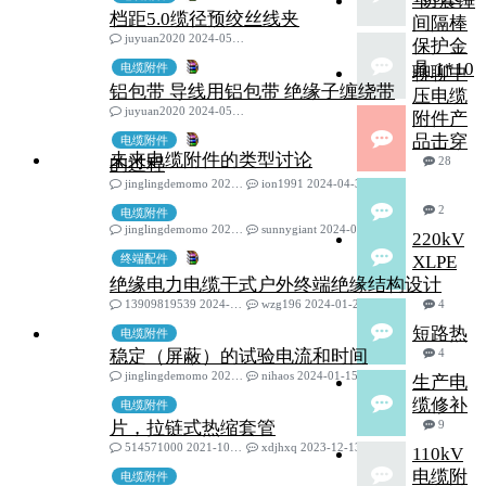
"防震锤
档距5.0缆径预绞丝线夹
间隔棒
juyuan2020 2024-05-25
保护金
具 1*10
电缆附件
聊聊中
铝包带 导线用铝包带 绝缘子缠绕带
压电缆
juyuan2020 2024-05-25
附件产
品击穿
电缆附件
未来电缆附件的类型讨论
的过程
28
jinglingdemomo 2021-04-15
ion1991 2024-04-30
2
电缆附件
jinglingdemomo 2022-11-14
sunnygiant 2024-03-04
220kV
终端配件
XLPE
绝缘电力电缆干式户外终端绝缘结构设计
13909819539 2024-01-25
wzg196 2024-01-27
4
短路热
电缆附件
稳定（屏蔽）的试验电流和时间
4
jinglingdemomo 2021-09-10
nihaos 2024-01-15
生产电
缆修补
电缆附件
片，拉链式热缩套管
9
514571000 2021-10-19
xdjhxq 2023-12-13
110kV
电缆附
电缆附件