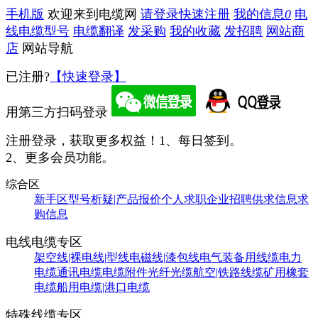
手机版
欢迎来到电缆网
请登录
快速注册
我的信息
0
电
线电缆型号
电缆翻译
发采购
我的收藏
发招聘
网站商
店
网站导航
已注册?
【快速登录】
用第三方扫码登录
注册登录，获取更多权益！
1、每日签到。
2、更多会员功能。
综合区
新手区
型号析疑|产品报价
个人求职
企业招聘
供求信息
求
购信息
电线电缆专区
架空线|裸电线|型线
电磁线|漆包线
电气装备用线缆
电力
电缆
通讯电缆
电缆附件
光纤光缆
航空|铁路线缆
矿用橡套
电缆
船用电缆|港口电缆
特殊线缆专区