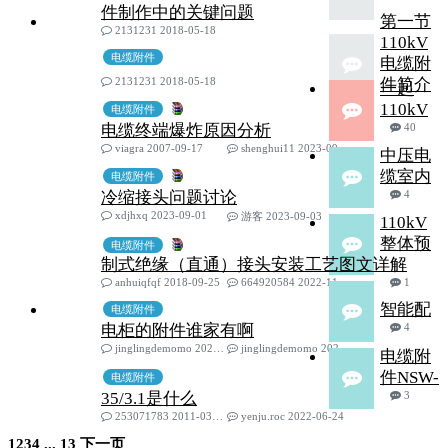
件制作中的关键问题
第一节
2131231 2018-05-18
110kV
电缆附件
电缆附
2131231 2018-05-18
件简介
一起
110kV
电缆附件
电缆终端爆炸原因分析
40
viagra 2007-09-17
shenghui11 2023-09-18
中压电
缆室内
电缆附件
冷缩接头问题讨论
4
xdjhxq 2023-09-01
游客 2023-09-03
110kV
整体预
电缆附件
制式绝缘（直通）接头安装工艺图文详解
anhuiqfqf 2018-09-25
664920584 2022-11-18
1
智能配
电缆附件
电柜的附件谁家有啊
4
jinglingdemomo 2022-04-29
jinglingdemomo 2022-08-23
电缆附
件NSW-
电缆附件
35/3.1是什么
3
253071783 2011-03-05
yenju.roc 2022-06-24
1
2
3
4
...
13
下一页