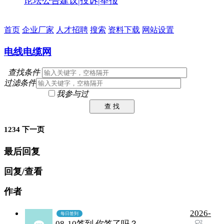
论坛公告
建议|投诉|举报
首页
企业厂家
人才招聘
搜索
资料下载
网站设置
电线电缆网
查找条件
过滤条件
我参与过
查 找
1
2
3
4
下一页
最后回复
回复/查看
作者
2026-
每日签到
08-10签到,你签了吗？
2