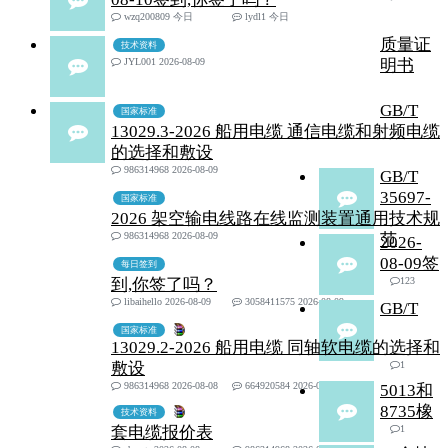
wzq200809
今日
lydl1
今日
质量证
技术资料
JYL001 2026-08-09
明书
GB/T
国家标准
13029.3-2026 船用电缆 通信电缆和射频电缆
的选择和敷设
986314968 2026-08-09
GB/T
35697-
国家标准
2026 架空输电线路在线监测装置通用技术规
986314968 2026-08-09
范
2026-
08-09签
每日签到
到,你签了吗？
123
libaihello 2026-08-09
3058411575 2026-08-09
GB/T
国家标准
13029.2-2026 船用电缆 同轴软电缆的选择和
敷设
1
986314968 2026-08-08
664920584 2026-08-09
5013和
8735橡
技术资料
套电缆报价表
1