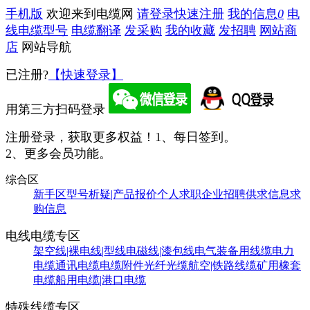
手机版
欢迎来到电缆网
请登录
快速注册
我的信息
0
电
线电缆型号
电缆翻译
发采购
我的收藏
发招聘
网站商
店
网站导航
已注册?
【快速登录】
用第三方扫码登录
注册登录，获取更多权益！
1、每日签到。
2、更多会员功能。
综合区
新手区
型号析疑|产品报价
个人求职
企业招聘
供求信息
求
购信息
电线电缆专区
架空线|裸电线|型线
电磁线|漆包线
电气装备用线缆
电力
电缆
通讯电缆
电缆附件
光纤光缆
航空|铁路线缆
矿用橡套
电缆
船用电缆|港口电缆
特殊线缆专区