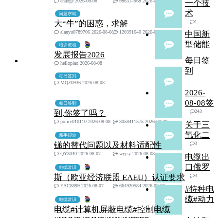
chaoge 2026-08-08
986314968 2026-08-08
一个技
术
问题求助
大“牛”的困惑，求解
1
alanyu0789706 2026-08-08
120391640 2026-08-08
中国新
型储能
培训教程
发展报告2026
每日签
hellopiao 2026-08-08
到
每日签到
MQZ0936 2026-08-08
2026-
08-08签
每日签到
到,你签了吗？
243
police010110 2026-08-08
3058411575 2026-08-08
关于三
氧化二
新手报道
锑的替代问题以及材料适配性
3
QY3040 2026-08-07
wyjsy 2026-08-08
电缆出
口俄罗
电缆常识
斯（欧亚经济联盟 EAEU）认证要求
3
EAC8899 2026-08-07
664920584 2026-08-09
#特种电
缆#动力
电缆常识
电缆#计算机屏蔽电缆#控制电缆