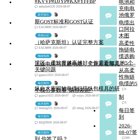
#KVVP#DJYP#KX#YFFBP
电池和
anhuikeli520 2026-08-07
充电电
池俄罗
新手指引
斯GOST标准和GOST认证
电缆出
EAC8899 2026-08-07
口阿拉
木图
其他认证
（哈萨克斯坦）认证完整方案
高柔性
EAC8899 2026-08-07
拖链电
缆选购
拖链电缆
误区：柔软度越高越好？你需要知道的5个
工业电缆与普通电缆，究竟差在哪儿？——
关键问题
从高柔
gqzncs1023 2026-08-07
性拖链
电缆的5
每日签到
纵向水密同轴电缆铝箔纵包模具的研
个核心参数看“隐形差距”
1
gqzncs1023 2026-08-07
wyjsy 2026-08-07
制
1
技术资料
leening321 2026-08-07
rifeng 2026-08-07
每日签
到
每日签到
MQZ0936 2026-08-07
2026-
08-07签
每日签到
到,你签了吗？
369