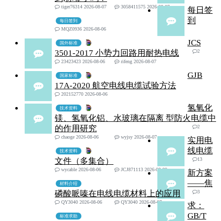
tiger76314 2026-08-07
3058411575 2026-08-07
每日签
到
每日签到
MQZ0936 2026-08-06
JCS
国外标准
3501-2017 小势力回路用耐热电线
2
23423423 2026-08-06
rifeng 2026-08-07
GJB
国家标准
17A-2020 航空电线电缆试验方法
202152770 2026-08-06
氢氧化
技术资料
镁、氢氧化铝、水玻璃在隔离 型防火电缆中
的作用研究
2
chaoge 2026-08-06
wyjsy 2026-08-07
实用电
线电缆
技术资料
文件（多集合）
13
wycable 2026-08-06
JCJ871113 2026-08-09
新方案
——焦
材料介绍
磷酸哌嗪在电线电缆材料上的应用
3
QY3040 2026-08-06
QY3040 2026-08-07
求：
GB/T
标准求助