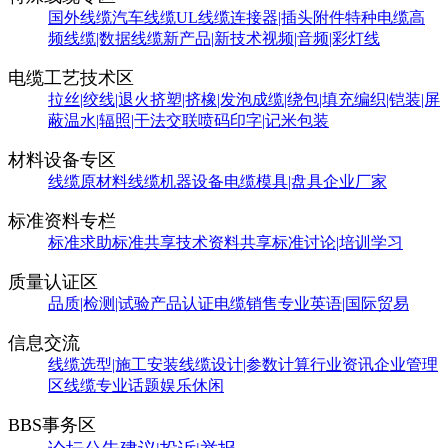
国外线缆
汽车线缆
UL线缆
连接器|插头附件
特种电缆
高
频线缆|数据线缆
新产品|新技术
视频|音频|彩灯线
电缆工艺技术区
拉丝|绞线|退火
挤塑|挤橡|发泡
成缆|绕包|填充
编织|铠装|屏
蔽
温水|辐照|干法交联
喷码印字|记米包装
材料设备专区
线缆原材料
线缆机器设备
电缆模具|盘具
企业厂家
标准资料专栏
标准求助
标准共享
技术资料共享
标准讨论|培训学习
质量认证区
品质|检测|试验
产品认证
电缆销售
专业英语|国际贸易
信息交流
线缆选型|施工安装
线缆设计|参数计算
行业资讯
企业管理
区
线缆专业话题
娱乐休闲
BBS事务区