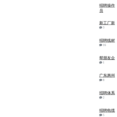
招聘操作
员
新工厂新
3
招聘线材
16
帮朋友企
1
广东惠州
8
招聘体系
2
招聘电缆
5