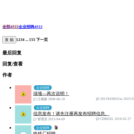
全部
4933
企业招聘
4933
发 贴
1
2
3
4
...
155
下一页
最后回复
回复/查看
作者
企业招聘
须项---再次说明！
18119436031m 2023-0
江南狼 2008-06-19
企业招聘
信息发布！请先注册再发布招聘信息。
CDRXXL 2016-02-27
管理员 2013-04-09
企业招聘
电线厂招聘