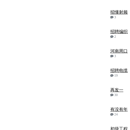
招懂射频
3
招聘编织
2
河南周口
3
招聘电缆
19
再发一
30
有没有年
24
初级工程