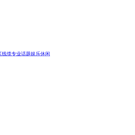
区
线缆专业话题
娱乐休闲