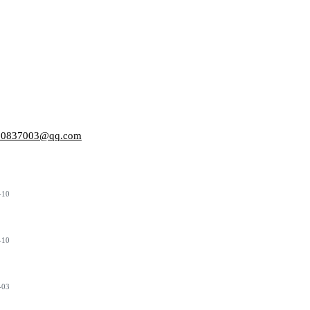
003@qq.com
-10
-10
-03