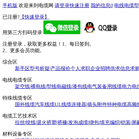
手机版
欢迎来到电缆网
请登录
快速注册
我的信息
0
电线电缆型
已注册?
【快速登录】
用第三方扫码登录
注册登录，获取更多权益！
1、每日签到。
2、更多会员功能。
综合区
新手区
型号析疑|产品报价
个人求职
企业招聘
供求信息
求
电线电缆专区
架空线|裸电线|型线
电磁线|漆包线
电气装备用线缆
电力电
特殊线缆专区
国外线缆
汽车线缆
UL线缆
连接器|插头附件
特种电缆
高频
电缆工艺技术区
拉丝|绞线|退火
挤塑|挤橡|发泡
成缆|绕包|填充
编织|铠装|屏
材料设备专区