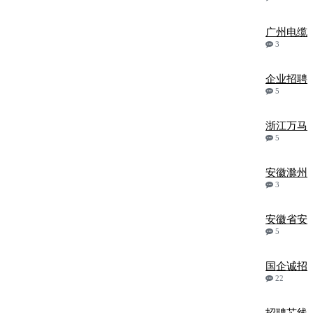
广州电缆
3
企业招聘
5
浙江万马
5
安徽滁州
3
安徽省安
5
国企诚招
22