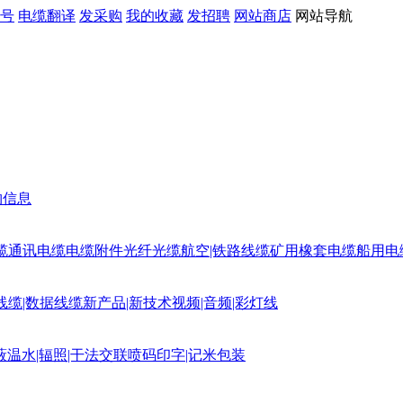
号
电缆翻译
发采购
我的收藏
发招聘
网站商店
网站导航
购信息
缆
通讯电缆
电缆附件
光纤光缆
航空|铁路线缆
矿用橡套电缆
船用电
线缆|数据线缆
新产品|新技术
视频|音频|彩灯线
蔽
温水|辐照|干法交联
喷码印字|记米包装