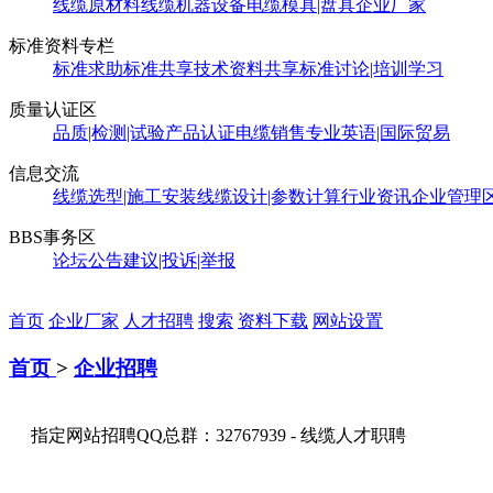
线缆原材料
线缆机器设备
电缆模具|盘具
企业厂家
标准资料专栏
标准求助
标准共享
技术资料共享
标准讨论|培训学习
质量认证区
品质|检测|试验
产品认证
电缆销售
专业英语|国际贸易
信息交流
线缆选型|施工安装
线缆设计|参数计算
行业资讯
企业管理
BBS事务区
论坛公告
建议|投诉|举报
首页
企业厂家
人才招聘
搜索
资料下载
网站设置
首页
>
企业招聘
指定网站招聘QQ总群：32767939 - 线缆人才职聘