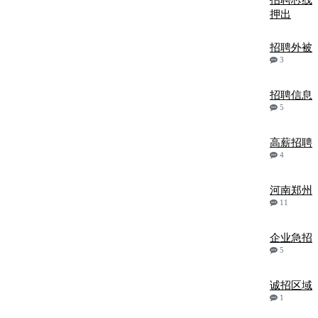
招聘芯线
押出
招聘外被
3
招聘信息
5
高薪招聘
4
河南郑州
11
企业急招
5
诚招区域
1