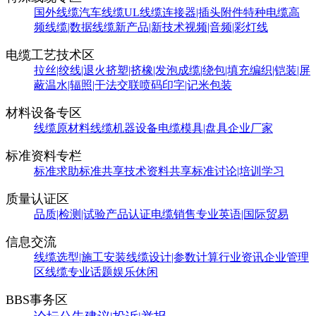
国外线缆
汽车线缆
UL线缆
连接器|插头附件
特种电缆
高
频线缆|数据线缆
新产品|新技术
视频|音频|彩灯线
电缆工艺技术区
拉丝|绞线|退火
挤塑|挤橡|发泡
成缆|绕包|填充
编织|铠装|屏
蔽
温水|辐照|干法交联
喷码印字|记米包装
材料设备专区
线缆原材料
线缆机器设备
电缆模具|盘具
企业厂家
标准资料专栏
标准求助
标准共享
技术资料共享
标准讨论|培训学习
质量认证区
品质|检测|试验
产品认证
电缆销售
专业英语|国际贸易
信息交流
线缆选型|施工安装
线缆设计|参数计算
行业资讯
企业管理
区
线缆专业话题
娱乐休闲
BBS事务区