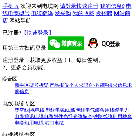
手机版
欢迎来到电缆网
请登录
快速注册
我的信息
0
电
线电缆型号
电缆翻译
发采购
我的收藏
发招聘
网站商
店
网站导航
已注册?
【快速登录】
用第三方扫码登录
注册登录，获取更多权益！
1、每日签到。
2、更多会员功能。
综合区
新手区
型号析疑|产品报价
个人求职
企业招聘
供求信息
求
购信息
电线电缆专区
架空线|裸电线|型线
电磁线|漆包线
电气装备用线缆
电力
电缆
通讯电缆
电缆附件
光纤光缆
航空|铁路线缆
矿用橡套
电缆
船用电缆|港口电缆
特殊线缆专区