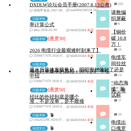
DXDLW论坛会员手册(2007.8.13公布)
202
ma0404240534 2024-08-21
绿色甲克虫 2007-08-11
请教编
织屏蔽
问题求助
率计算公式
8
tltlsz 2026-05-09
664920584
今日
【铜价
破 10.8
[悬赏50]
问题求助
万！
2026 电缆行业最艰难时刻来了】
26
3506677470 2026-05-13
664920584
今日
电缆车
间拉丝
问题求助
退火后导体发暗氧化，明明密封做好了还是
海缆订单爆单的真相：90% 的厂卡在
中招
14
3506677470 2026-05-15
664920584
今日
“动态海
缆” 测
[悬赏50]
天，节
问题求助
试标
径比的外径到底是哪个
准，不是没单，是不敢接
17
3506677470 2026-05-15
664920584
今日
29
问题求助
ybh202208 2026-07-27
664920584
今日
电缆出
口俄罗
电缆常识