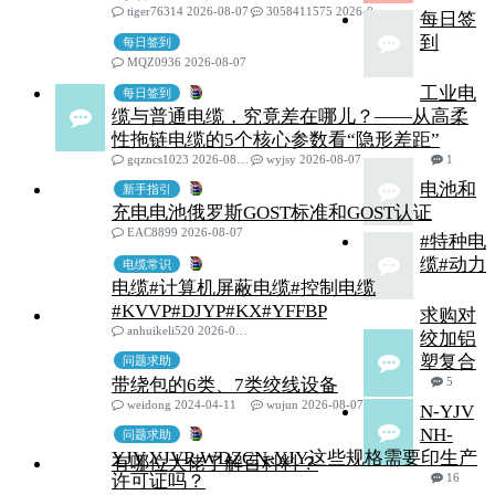
tiger76314 2026-08-07
3058411575 2026-08-07
每日签
到
每日签到
MQZ0936 2026-08-07
工业电
每日签到
缆与普通电缆，究竟差在哪儿？——从高柔
性拖链电缆的5个核心参数看“隐形差距”
gqzncs1023 2026-08-07
wyjsy 2026-08-07
1
电池和
新手指引
充电电池俄罗斯GOST标准和GOST认证
EAC8899 2026-08-07
#特种电
缆#动力
电缆常识
电缆#计算机屏蔽电缆#控制电缆
#KVVP#DJYP#KX#YFFBP
求购对
anhuikeli520 2026-08-07
绞加铝
塑复合
问题求助
带绕包的6类、7类绞线设备
5
weidong 2024-04-11
wujun 2026-08-07
N-YJV
NH-
问题求助
YJV YJVR WDZCN-YJY这些规格需要印生产
有哪位大佬了解百科料？
许可证吗？
16