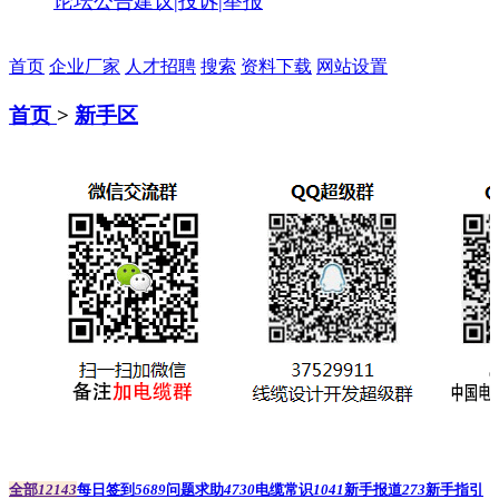
论坛公告
建议|投诉|举报
首页
企业厂家
人才招聘
搜索
资料下载
网站设置
首页
>
新手区
全部
12143
每日签到
5689
问题求助
4730
电缆常识
1041
新手报道
273
新手指引