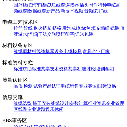
国外线缆
汽车线缆
UL线缆
连接器|插头附件
特种电缆
高
频线缆|数据线缆
新产品|新技术
视频|音频|彩灯线
电缆工艺技术区
拉丝|绞线|退火
挤塑|挤橡|发泡
成缆|绕包|填充
编织|铠装|屏
蔽
温水|辐照|干法交联
喷码印字|记米包装
材料设备专区
线缆原材料
线缆机器设备
电缆模具|盘具
企业厂家
标准资料专栏
标准求助
标准共享
技术资料共享
标准讨论|培训学习
质量认证区
品质|检测|试验
产品认证
电缆销售
专业英语|国际贸易
信息交流
线缆选型|施工安装
线缆设计|参数计算
行业资讯
企业管理
区
线缆专业话题
娱乐休闲
BBS事务区