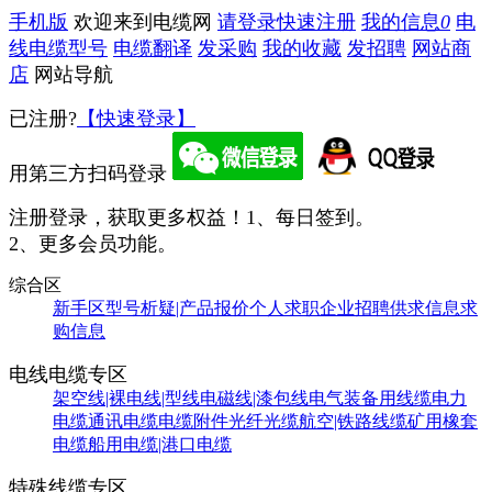
手机版
欢迎来到电缆网
请登录
快速注册
我的信息
0
电
线电缆型号
电缆翻译
发采购
我的收藏
发招聘
网站商
店
网站导航
已注册?
【快速登录】
用第三方扫码登录
注册登录，获取更多权益！
1、每日签到。
2、更多会员功能。
综合区
新手区
型号析疑|产品报价
个人求职
企业招聘
供求信息
求
购信息
电线电缆专区
架空线|裸电线|型线
电磁线|漆包线
电气装备用线缆
电力
电缆
通讯电缆
电缆附件
光纤光缆
航空|铁路线缆
矿用橡套
电缆
船用电缆|港口电缆
特殊线缆专区