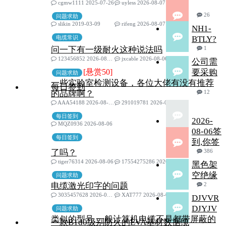
cgmw1111 2025-07-26
uyless 2026-08-07
26
问题求助
slikin 2019-03-09
rifeng 2026-08-07
NH1-
电缆常识
BTLY?
问一下有一级耐火这种说法吗
1
123456852 2026-08-05
jxcable 2026-08-06
公司需
[悬赏50]
要采购
问题求助
一些实验室检测设备，各位大佬有没有推荐
每日签到
的品牌啊？
12
AAA54188 2026-08-03
291019781 2026-08-06
每日签到
2026-
MQZ0936 2026-08-06
08-06签
每日签到
到,你签
了吗？
386
tiger76314 2026-08-06
17554275286 2026-08-06
黑色架
空绝缘
问题求助
电缆激光印字的问题
2
3035457628 2026-08-02
XAT777 2026-08-06
DJVVR
DJYJV
问题求助
类似的型号 一般计算机电缆不是都带屏蔽的
一款B1d0级别防火的EVA基材数据缆