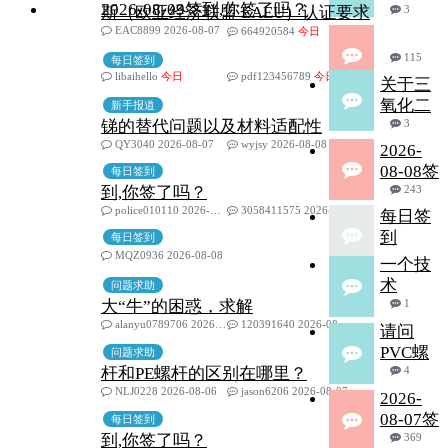
2026-08-09签到,你签了吗？
斯（欧亚经济联盟 EAEU）认证要求
3
EAC8899 2026-08-07
664920584
今日
115
每日签到
libaihello
今日
pdf123456789
今日
关于三
氧化二
新手报道
锑的替代问题以及材料适配性
3
QY3040 2026-08-07
wyjsy 2026-08-08
2026-
08-08签
每日签到
到,你签了吗？
243
police010110 2026-08-08
3058411575 2026-08-08
每日签
到
每日签到
MQZ0936 2026-08-08
一个技
术
问题求助
大“牛”的困惑，求解
1
alanyu0789706 2026-08-08
120391640 2026-08-08
请问
PVC螺
问题求助
杆和PE螺杆的区别在哪里？
4
NLJ0228 2026-08-06
jason6206 2026-08-07
2026-
08-07签
每日签到
到,你签了吗？
369