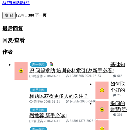
247
节日活动
163
发 贴
1
2
3
4
...
380
下一页
最后回复
回复/查看
作者
基础知
新手指引
识,问题求助,培训资料索引贴!新手必看!
10309598 2026-06-23
668
绝缘体 2008-01-31
如何取
个好的
新手指引
标题以获得更多人的关注？
256
jxcable 2026-04-07
管理员 2008-01-21
提问的
智慧[强
新手指引
烈推荐 新手必读]
301
345061378 2025-09-17
管理员 2006-11-11
新手指引