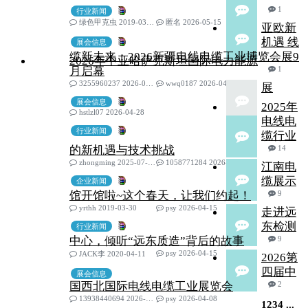
1
行业新闻
绿色甲克虫 2019-03-25
匿名 2026-05-15
亚欧新
机遇 线
展会信息
缆新未来：2026新疆电线电缆工业博览会展9
2026年中亚哈萨克斯坦国际电力能源
月启幕
1
3255960237 2026-02-02
wwq0187 2026-04-30
展
展会信息
2025年
hstlzl07 2026-04-28
电线电
行业新闻
缆行业
的新机遇与技术挑战
14
zhongming 2025-07-19
1058771284 2026-04-17
江南电
缆展示
企业新闻
馆开馆啦~这个春天，让我们约起！
9
yrthh 2019-03-30
psy 2026-04-15
走进远
东检测
行业新闻
中心，倾听“远东质造”背后的故事
9
psy 2026-04-15
JACK李 2020-04-11
2026第
四届中
展会信息
国西北国际电线电缆工业展览会
2
13938440694 2026-03-11
psy 2026-04-08
1
2
3
4
...