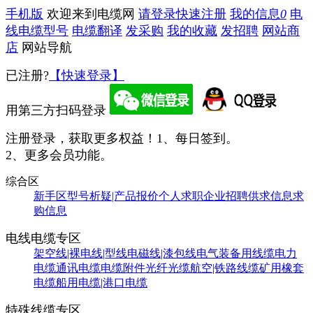
手机版
欢迎来到电缆网
请登录
快速注册
我的信息
0
电
线电缆型号
电缆翻译
发采购
我的收藏
发招聘
网站商
店
网站导航
已注册?
【快速登录】
用第三方扫码登录
注册登录，获取更多权益！
1、每日签到。
2、更多会员功能。
综合区
新手区
型号析疑|产品报价
个人求职
企业招聘
供求信息
求
购信息
电线电缆专区
架空线|裸电线|型线
电磁线|漆包线
电气装备用线缆
电力
电缆
通讯电缆
电缆附件
光纤光缆
航空|铁路线缆
矿用橡套
电缆
船用电缆|港口电缆
特殊线缆专区