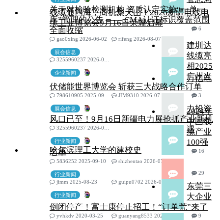
关于对检验检测机构 资质认定实施“一单一
线缆通四海，商机聚天山！2026新疆电线电
库”管理的公告 —— CMA认证标识覆盖范围
缆工业博览会9月16日荣耀启幕
全面收缩
6
gao0xing 2026-06-02
rifeng 2026-08-07
建圳达
展会信息
线缆亮
3255960237 2026-07-30
相2025
企业新闻
广州光
万亿电
伏储能世界博览会 斩获三大战略合作订单
798610905 2025-09-23
JIM9310 2026-07-20
3
力投资
展会信息
2024年
风口已至！9月16日新疆电力展抢抓产业新机
中国线
3255960237 2026-07-15
遇
缆产业
100强
行业新闻
哈尔滨理工大学的建校史
名单
16
5836252 2025-09-10
shizhentao 2026-07-14
29
行业新闻
jimm 2025-08-23
guipu0702 2026-06-18
东莞三
行业新闻
大企业
倒闭停产！富士康停止招工！“订单荒”来了
yvhkdv 2020-03-25
guanyang8533 2026-06-18
9