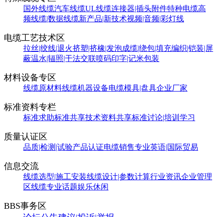
国外线缆
汽车线缆
UL线缆
连接器|插头附件
特种电缆
高
频线缆|数据线缆
新产品|新技术
视频|音频|彩灯线
电缆工艺技术区
拉丝|绞线|退火
挤塑|挤橡|发泡
成缆|绕包|填充
编织|铠装|屏
蔽
温水|辐照|干法交联
喷码印字|记米包装
材料设备专区
线缆原材料
线缆机器设备
电缆模具|盘具
企业厂家
标准资料专栏
标准求助
标准共享
技术资料共享
标准讨论|培训学习
质量认证区
品质|检测|试验
产品认证
电缆销售
专业英语|国际贸易
信息交流
线缆选型|施工安装
线缆设计|参数计算
行业资讯
企业管理
区
线缆专业话题
娱乐休闲
BBS事务区