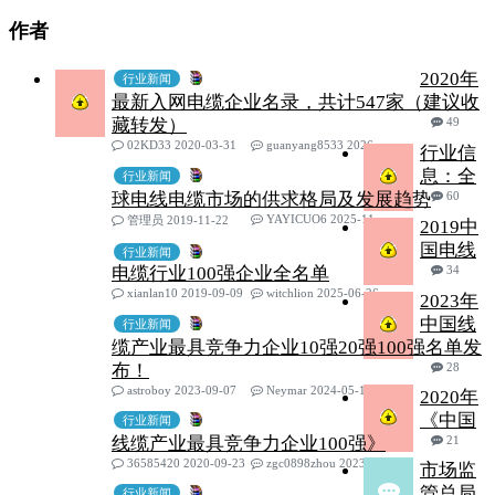
作者
2020年
行业新闻
最新入网电缆企业名录，共计547家（建议收
藏转发）
49
02KD33 2020-03-31
guanyang8533 2026-05-22
行业信
息：全
行业新闻
球电线电缆市场的供求格局及发展趋势
60
YAYICUO6 2025-11-11
管理员 2019-11-22
2019中
国电线
行业新闻
电缆行业100强企业全名单
34
xianlan10 2019-09-09
witchlion 2025-06-26
2023年
中国线
行业新闻
缆产业最具竞争力企业10强20强100强名单发
布！
28
astroboy 2023-09-07
Neymar 2024-05-19
2020年
《中国
行业新闻
线缆产业最具竞争力企业100强》
21
36585420 2020-09-23
zgc0898zhou 2023-10-17
市场监
管总局
行业新闻