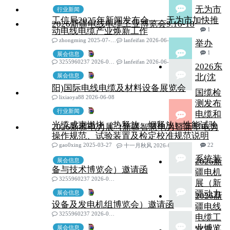
无为市
行业新闻
工信局2025年新闻发布会——无为市加快推
2026新疆电线电缆工业博览会9.16-18
动电线电缆产业焕新工作
1
zhongming 2025-07-19
lanfeifan 2026-06-17
举办
1
展会信息
3255960237 2026-06-12
lanfeifan 2026-06-17
2026东
展会信息
北(沈
阳)国际电线电缆及材料设备展览会
国缆检
lixiaoya88 2026-06-08
测发布
行业新闻
电缆和
光缆成束燃烧（热释放、烟释放）性能试验
2026新疆电力展（新疆智慧电力暨新型电力
操作规范、试验装置及检定校准规范说明
gao0xing 2025-03-27
22
十一月秋风 2026-06-02
系统装
2026新
展会信息
备与技术博览会）邀请函
疆电机
3255960237 2026-05-22
展（新
疆动力
展会信息
2026新
设备及发电机组博览会）邀请函
疆电线
3255960237 2026-05-22
电缆工
业博览
展会信息