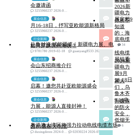
官宣！
会邀请函
2026新
3255960237 2026-05-22
疆电力
展定档9
展会信息
你所不
月16-18日，抒写亚欧能源新格局
知道
3255960237 2026-05-22
的：海
底电缆
行业新闻
赴鲁对接 赋能疆缆｜新疆电力展、电
如何穿越琼州海峡？
34
9781780 2019-02-18
guanyang8533 2026-05-22
线电缆
展组委
展会信息
2026新
会山东招商推介行
疆电力
3255960237 2026-05-20
展9月
16-18日
展会信息
家人
启幕！邀您共赴亚欧能源盛会
们，乌
3255960237 2026-05-20
鲁木齐
9.16电
展会信息
升级你
力展，能源人直接封神！
的防火
3255960237 2026-05-20
安全，
低烟无
企业新闻
粤港澳大湾区将强力拉动电线电缆市场
卤B1级耐火电缆
6
duxingderen 2024-08-30
02030224 2026-05-20