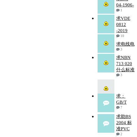
04-1906-
1
求VDE
0812
-2019
10
求电线电
3
求NBN
713 020
什么标准
3
求：
GB/T
7
求助BS
2004 标
准PVC
2