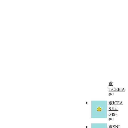
求
T/CEEIA
7
求ICEA
S-94-
649-
7
求SNI