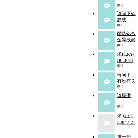
2
请问下硅
胶线
6
耐热铝合
金导线耐
1
求FLRY-
B0.30电
6
请问下，
有没有关
3
请提供
3
求 GB/T
33047.2-
求一套