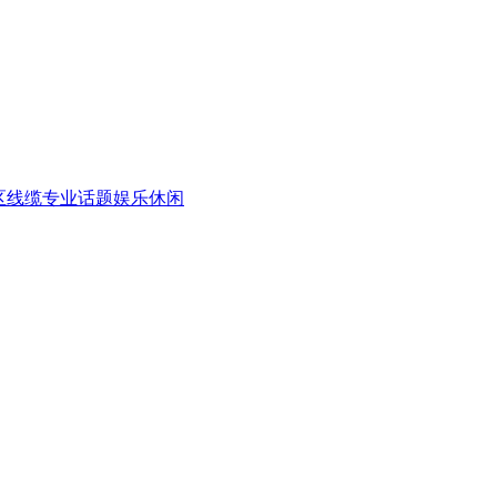
区
线缆专业话题
娱乐休闲