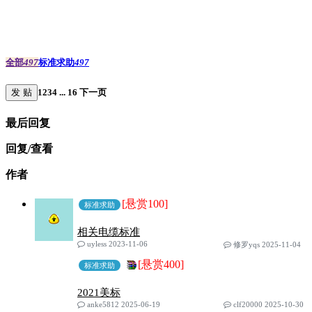
全部
497
标准求助
497
发 贴
1
2
3
4
...
16
下一页
最后回复
回复/查看
作者
[悬赏100]
标准求助
相关电缆标准
uyless 2023-11-06
修罗yqs 2025-11-04
[悬赏400]
标准求助
2021美标
anke5812 2025-06-19
clf20000 2025-10-30