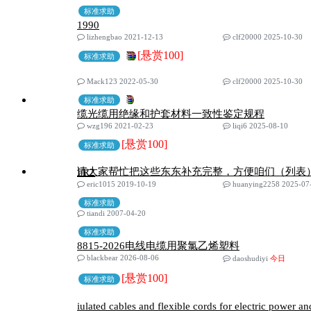
标准求助
1990
lizhengbao 2021-12-13
clf20000 2025-10-30
[悬赏100]
标准求助
Mack123 2022-05-30
clf20000 2025-10-30
标准求助
缆光缆用绝缘和护套材料一致性鉴定规程
wzg196 2021-02-23
liqi6 2025-08-10
[悬赏100]
标准求助
请大家帮忙把这些东东补充完整，方便咱们（列表
FR2
eric1015 2019-10-19
huanying2258 2025-07
标准求助
tiandi 2007-04-20
标准求助
8815-2026电线电缆用聚氯乙烯塑料
blackbear 2026-08-06
daoshudiyi
今日
[悬赏100]
标准求助
iulated cables and flexible cords for electric power an