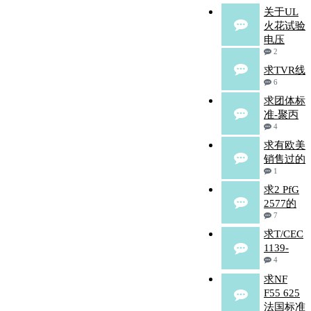
关于UL
火花试验
电压
2
求TVR线
6
求团体标
准-聚丙
4
求有欧美
销售过的
1
求2 PfG
2577的
7
求T/CEC
1139-
4
求NF
F55 625
法国标准