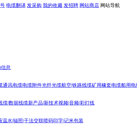
号
电缆翻译
发采购
我的收藏
发招聘
网站商店
网站导航
购信息
缆
通讯电缆
电缆附件
光纤光缆
航空|铁路线缆
矿用橡套电缆
船用电
线缆|数据线缆
新产品|新技术
视频|音频|彩灯线
蔽
温水|辐照|干法交联
喷码印字|记米包装