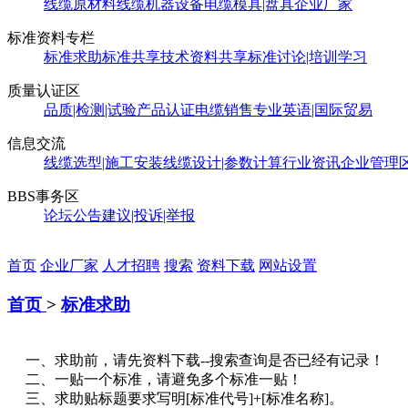
线缆原材料
线缆机器设备
电缆模具|盘具
企业厂家
标准资料专栏
标准求助
标准共享
技术资料共享
标准讨论|培训学习
质量认证区
品质|检测|试验
产品认证
电缆销售
专业英语|国际贸易
信息交流
线缆选型|施工安装
线缆设计|参数计算
行业资讯
企业管理
BBS事务区
论坛公告
建议|投诉|举报
首页
企业厂家
人才招聘
搜索
资料下载
网站设置
首页
>
标准求助
一、求助前，请先资料下载--搜索查询是否已经有记录！
二、一贴一个标准，请避免多个标准一贴！
三、求助贴标题要求写明[标准代号]+[标准名称]。