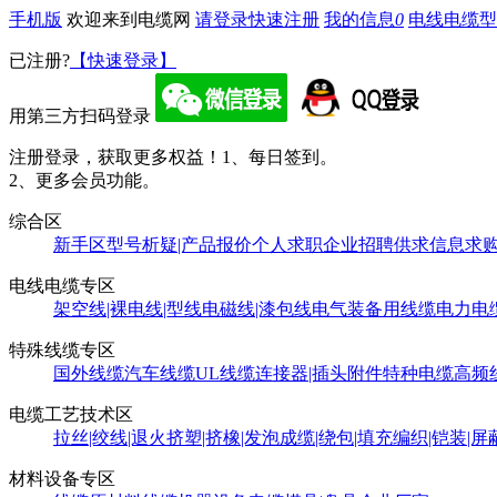
手机版
欢迎来到电缆网
请登录
快速注册
我的信息
0
电线电缆型
已注册?
【快速登录】
用第三方扫码登录
注册登录，获取更多权益！
1、每日签到。
2、更多会员功能。
综合区
新手区
型号析疑|产品报价
个人求职
企业招聘
供求信息
求
电线电缆专区
架空线|裸电线|型线
电磁线|漆包线
电气装备用线缆
电力电
特殊线缆专区
国外线缆
汽车线缆
UL线缆
连接器|插头附件
特种电缆
高频
电缆工艺技术区
拉丝|绞线|退火
挤塑|挤橡|发泡
成缆|绕包|填充
编织|铠装|屏
材料设备专区