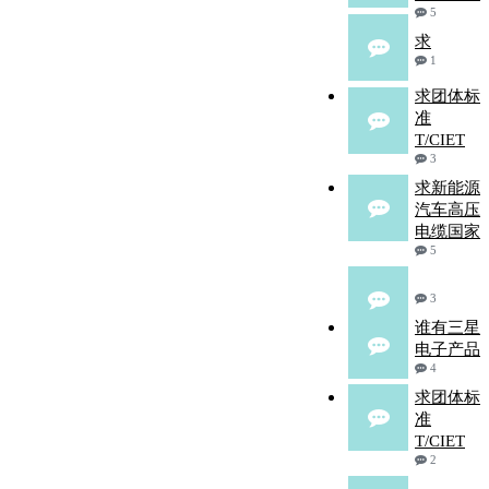
5
求
1
求团体标
准
T/CIET
3
求新能源
汽车高压
电缆国家
5
3
谁有三星
电子产品
4
求团体标
准
T/CIET
2