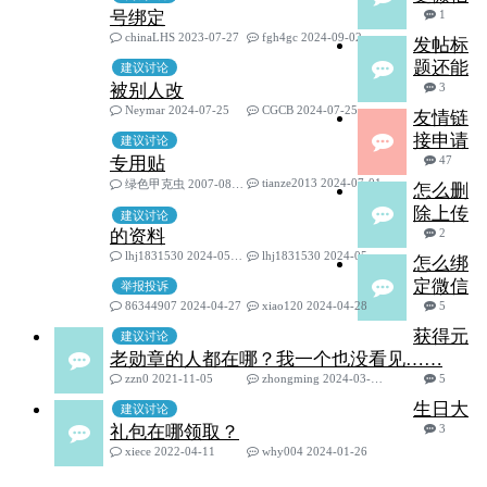
号绑定
1
chinaLHS 2023-07-27
fgh4gc 2024-09-02
发帖标
题还能
建议讨论
被别人改
3
Neymar 2024-07-25
CGCB 2024-07-25
友情链
接申请
建议讨论
专用贴
47
tianze2013 2024-07-01
绿色甲克虫 2007-08-07
怎么删
除上传
建议讨论
的资料
2
lhj1831530 2024-05-04
lhj1831530 2024-05-10
怎么绑
定微信
举报投诉
86344907 2024-04-27
xiao120 2024-04-28
5
获得元
建议讨论
老勋章的人都在哪？我一个也没看见……
zzn0 2021-11-05
zhongming 2024-03-18
5
生日大
建议讨论
礼包在哪领取？
3
xiece 2022-04-11
why004 2024-01-26