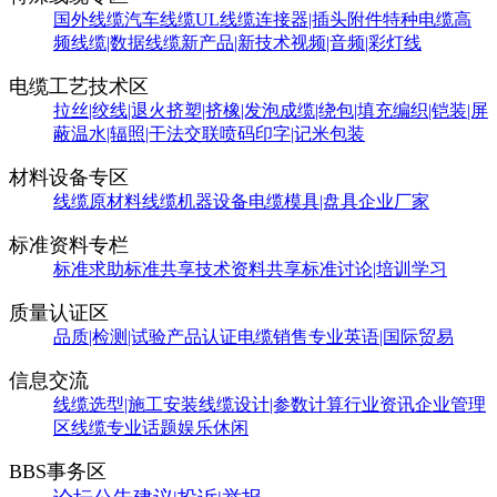
国外线缆
汽车线缆
UL线缆
连接器|插头附件
特种电缆
高
频线缆|数据线缆
新产品|新技术
视频|音频|彩灯线
电缆工艺技术区
拉丝|绞线|退火
挤塑|挤橡|发泡
成缆|绕包|填充
编织|铠装|屏
蔽
温水|辐照|干法交联
喷码印字|记米包装
材料设备专区
线缆原材料
线缆机器设备
电缆模具|盘具
企业厂家
标准资料专栏
标准求助
标准共享
技术资料共享
标准讨论|培训学习
质量认证区
品质|检测|试验
产品认证
电缆销售
专业英语|国际贸易
信息交流
线缆选型|施工安装
线缆设计|参数计算
行业资讯
企业管理
区
线缆专业话题
娱乐休闲
BBS事务区