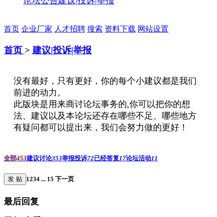
论坛公告
建议|投诉|举报
首页
企业厂家
人才招聘
搜索
资料下载
网站设置
首页
>
建议|投诉|举报
没有最好，只有更好，你的每个小建议都是我们
前进的动力。
此版块是用来商讨论坛事务的,你可以把你的想
法、建议以及本论坛还存在哪些不足、哪些地方
有疑问都可以提出来，我们会努力做的更好！
全部
453
建议讨论
353
举报投诉
72
已经答复
17
论坛活动
11
发 贴
1
2
3
4
...
15
下一页
最后回复