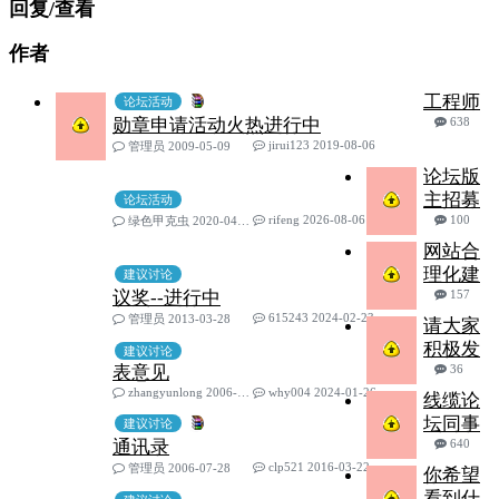
回复/查看
作者
工程师
论坛活动
勋章申请活动火热进行中
638
jirui123 2019-08-06
管理员 2009-05-09
论坛版
主招募
论坛活动
rifeng 2026-08-06
100
绿色甲克虫 2020-04-03
网站合
理化建
建议讨论
议奖--进行中
157
615243 2024-02-23
管理员 2013-03-28
请大家
积极发
建议讨论
表意见
36
zhangyunlong 2006-09-14
why004 2024-01-26
线缆论
坛同事
建议讨论
通讯录
640
clp521 2016-03-22
管理员 2006-07-28
你希望
看到什