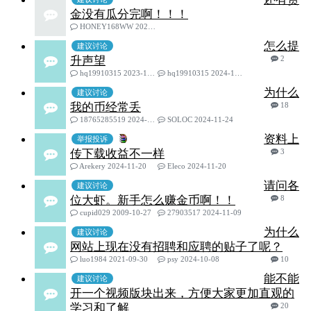
金没有瓜分完啊！！！
HONEY168WW 2025-01-04
怎么提
建议讨论
升声望
2
hq19910315 2023-11-23
hq19910315 2024-11-27
为什么
建议讨论
我的币经常丢
18
18765285519 2024-11-14
SOLOC 2024-11-24
资料上
举报投诉
传下载收益不一样
3
Arekery 2024-11-20
Eleco 2024-11-20
请问各
建议讨论
位大虾。新手怎么赚金币啊！！
8
cupid029 2009-10-27
27903517 2024-11-09
为什么
建议讨论
网站上现在没有招聘和应聘的贴子了呢？
luo1984 2021-09-30
psy 2024-10-08
10
能不能
建议讨论
开一个视频版块出来，方便大家更加直观的
学习和了解
20