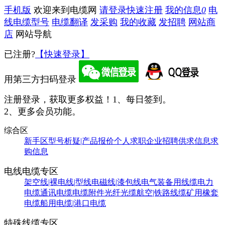
手机版
欢迎来到电缆网
请登录
快速注册
我的信息
0
电
线电缆型号
电缆翻译
发采购
我的收藏
发招聘
网站商
店
网站导航
已注册?
【快速登录】
用第三方扫码登录
注册登录，获取更多权益！
1、每日签到。
2、更多会员功能。
综合区
新手区
型号析疑|产品报价
个人求职
企业招聘
供求信息
求
购信息
电线电缆专区
架空线|裸电线|型线
电磁线|漆包线
电气装备用线缆
电力
电缆
通讯电缆
电缆附件
光纤光缆
航空|铁路线缆
矿用橡套
电缆
船用电缆|港口电缆
特殊线缆专区