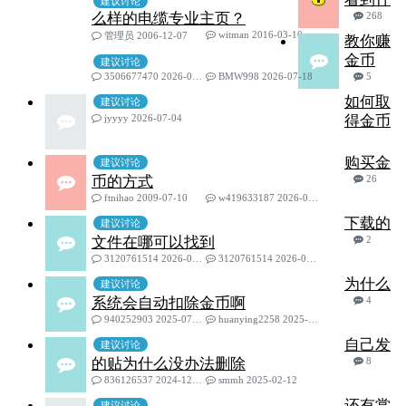
建议讨论
么样的电缆专业主页？
268
witman 2016-03-10
管理员 2006-12-07
教你赚
金币
建议讨论
3506677470 2026-06-30
BMW998 2026-07-18
5
如何取
建议讨论
jyyyy 2026-07-04
得金币
购买金
建议讨论
币的方式
26
ftnihao 2009-07-10
w419633187 2026-05-16
下载的
建议讨论
文件在哪可以找到
2
3120761514 2026-01-06
3120761514 2026-01-06
为什么
建议讨论
系统会自动扣除金币啊
4
940252903 2025-07-23
huanying2258 2025-07-27
自己发
建议讨论
的贴为什么没办法删除
8
836126537 2024-12-26
smmh 2025-02-12
还有赏
建议讨论