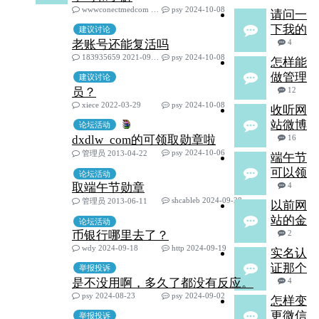
wwwconectmedcom 2021-11-01
psy 2024-10-08
请问一
下我的
建议讨论
老账号还能复活吗
4
183935659 2021-09-02
psy 2024-10-08
怎样能
做管理
建议讨论
员？
12
xiece 2022-03-29
psy 2024-10-08
收听网
站微博
论坛活动
dxdlw_com的可领取勋章啦
16
psy 2024-10-06
管理员 2013-04-22
端午节
可以领
论坛活动
取端午节勋章
4
shcableb 2024-09-28
管理员 2013-06-11
以前网
站的金
论坛活动
币银行哪里去了？
2
wdy 2024-09-18
http 2024-09-19
实名认
证那个
举报投诉
是不没用啊，多久了都没有反应。
4
psy 2024-08-23
psy 2024-09-02
怎样变
更微信
举报投诉