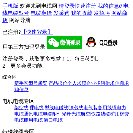
手机版
欢迎来到电缆网
请登录
快速注册
我的信息
0
电
线电缆型号
电缆翻译
发采购
我的收藏
发招聘
网站商
店
网站导航
已注册?
【快速登录】
用第三方扫码登录
注册登录，获取更多权益！
1、每日签到。
2、更多会员功能。
综合区
新手区
型号析疑|产品报价
个人求职
企业招聘
供求信息
求
购信息
电线电缆专区
架空线|裸电线|型线
电磁线|漆包线
电气装备用线缆
电力
电缆
通讯电缆
电缆附件
光纤光缆
航空|铁路线缆
矿用橡套
电缆
船用电缆|港口电缆
特殊线缆专区