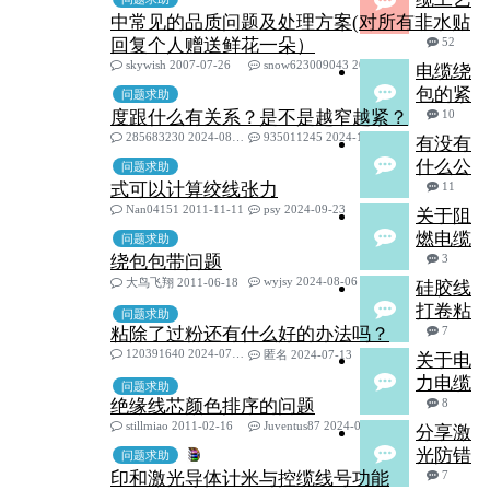
中常见的品质问题及处理方案(对所有非水贴
回复个人赠送鲜花一朵）
52
skywish 2007-07-26
snow623009043 2025-03-09
电缆绕
包的紧
问题求助
度跟什么有关系？是不是越窄越紧？
10
285683230 2024-08-25
935011245 2024-10-23
有没有
什么公
问题求助
式可以计算绞线张力
11
Nan04151 2011-11-11
psy 2024-09-23
关于阻
燃电缆
问题求助
绕包包带问题
3
wyjsy 2024-08-06
大鸟飞翔 2011-06-18
硅胶线
打卷粘
问题求助
粘除了过粉还有什么好的办法吗？
7
120391640 2024-07-02
匿名 2024-07-13
关于电
力电缆
问题求助
绝缘线芯颜色排序的问题
8
stillmiao 2011-02-16
Juventus87 2024-07-03
分享激
光防错
问题求助
印和激光导体计米与控缆线号功能
7