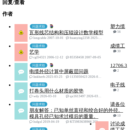
回复/查看
作者
塑力缆
问题求助
瓦形线芯结构和压辊设计数学模型
56
longcable 2007-10-01
huanying2258 2025-07-27
成缆工
问题求助
艺学
30
cgl54321 2006-12-12
85358458 2007-09-05
12706.3
问题求助
电缆外径计算中屏蔽层问题
2
linkherfs 2025-03-25
1135050423 2026-06-12
电子线
问题求助
打卷头用什么材质的胶垫
2
wdy 2026-03-10
qx1613497 2026-03-21
请各位
问题求助
朋友解答：已知单丝直径和绞合好的外径。
模具孔径已知求过模后的重量。
10
lxdgxl 2019-04-19
KT5983638966 2025-09-16
讨论成
缆工艺
问题求助