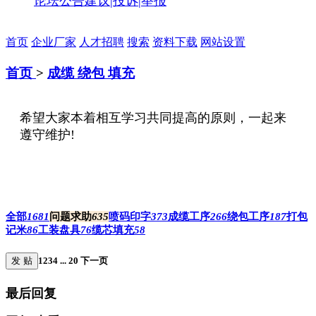
论坛公告
建议|投诉|举报
首页
企业厂家
人才招聘
搜索
资料下载
网站设置
首页
>
成缆 绕包 填充
希望大家本着相互学习共同提高的原则，一起来
遵守维护!
全部
1681
问题求助
635
喷码印字
373
成缆工序
266
绕包工序
187
打包
记米
86
工装盘具
76
缆芯填充
58
发 贴
1
2
3
4
...
20
下一页
最后回复