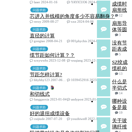
laser 2024-01-16
YAYICUO6 2024-05-27
成缆时
扇形线
问题求助
芯进入并线模的角度多少不容易翻身？
12
reroy 2009-08-27
xxn 2024-04-06
扇形导
体等圆
问题求助
直径的计算
3
gongtao 2008-04-21
001phychis 2024-01-29
没有节
距表成
问题求助
缆节距如何计算？？
5
xrxywwbs 2023-12-08
wuqiang 2023-12-23
SZ绞成
缆机的
问题求助
节距怎样计算?
13
hhyhhy123 2007-06-16
1039452916 2023-08-31
什么是
半切式
问题求助
和切线式
14
fanggaoxia 2023-01-04
andypost 2023-01-07
哪种设
备是最
问题求助
好的退扭成缆设备
19
cuijiude 2007-07-20
youzhiwei8 2022-10-25
关于玻
璃纤维
问题求助