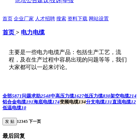
论坛公告
建议|投诉|举报
首页
企业厂家
人才招聘
搜索
资料下载
网站设置
首页
>
电力电缆
主要是一些电力电缆产品：包括生产工艺，流
程，及在生产过程中容易出现的问题等等，我们
大家都可以一起来讨论。
全部
5871
问题求助
2548
中高压力缆
1627
低压力缆
830
架空电缆
214
铝合金电缆
191
海底电缆
174
变频电缆
134
分支电缆
131
直流电缆
12
低温电缆
10
发 贴
1
2
3
4
5
下一页
最后回复