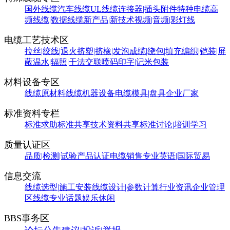
国外线缆
汽车线缆
UL线缆
连接器|插头附件
特种电缆
高
频线缆|数据线缆
新产品|新技术
视频|音频|彩灯线
电缆工艺技术区
拉丝|绞线|退火
挤塑|挤橡|发泡
成缆|绕包|填充
编织|铠装|屏
蔽
温水|辐照|干法交联
喷码印字|记米包装
材料设备专区
线缆原材料
线缆机器设备
电缆模具|盘具
企业厂家
标准资料专栏
标准求助
标准共享
技术资料共享
标准讨论|培训学习
质量认证区
品质|检测|试验
产品认证
电缆销售
专业英语|国际贸易
信息交流
线缆选型|施工安装
线缆设计|参数计算
行业资讯
企业管理
区
线缆专业话题
娱乐休闲
BBS事务区