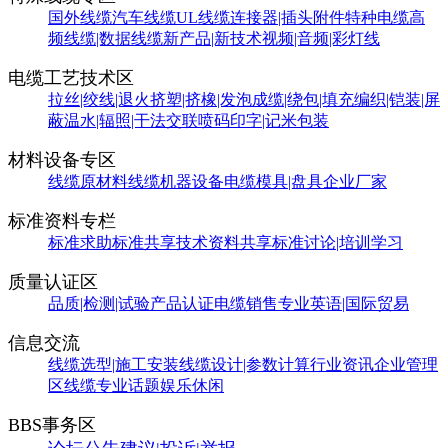
国外线缆
汽车线缆
UL线缆
连接器|插头附件
特种电缆
高
频线缆|数据线缆
新产品|新技术
视频|音频|彩灯线
电缆工艺技术区
拉丝|绞线|退火
挤塑|挤橡|发泡
成缆|绕包|填充
编织|铠装|屏
蔽
温水|辐照|干法交联
喷码印字|记米包装
材料设备专区
线缆原材料
线缆机器设备
电缆模具|盘具
企业厂家
标准资料专栏
标准求助
标准共享
技术资料共享
标准讨论|培训学习
质量认证区
品质|检测|试验
产品认证
电缆销售
专业英语|国际贸易
信息交流
线缆选型|施工安装
线缆设计|参数计算
行业资讯
企业管理
区
线缆专业话题
娱乐休闲
BBS事务区