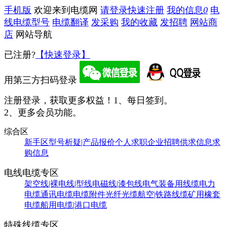
手机版
欢迎来到电缆网
请登录
快速注册
我的信息
0
电
线电缆型号
电缆翻译
发采购
我的收藏
发招聘
网站商
店
网站导航
已注册?
【快速登录】
用第三方扫码登录
注册登录，获取更多权益！
1、每日签到。
2、更多会员功能。
综合区
新手区
型号析疑|产品报价
个人求职
企业招聘
供求信息
求
购信息
电线电缆专区
架空线|裸电线|型线
电磁线|漆包线
电气装备用线缆
电力
电缆
通讯电缆
电缆附件
光纤光缆
航空|铁路线缆
矿用橡套
电缆
船用电缆|港口电缆
特殊线缆专区