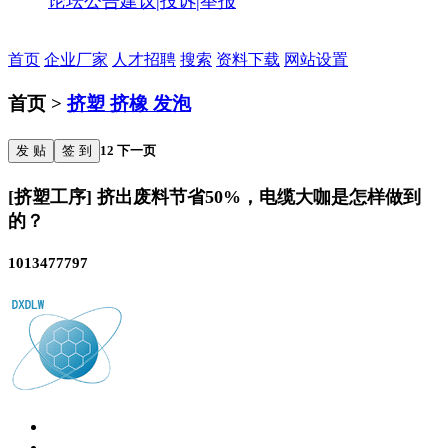
论坛公告
建议|投诉|举报
首页
企业厂家
人才招聘
搜索
资料下载
网站设置
首页 >
挤塑 挤橡 发泡
发 贴
签 到
1
2
下一页
[挤塑工序] 挤出废料节省50%，电缆大咖是怎样做到
的？
1013477797