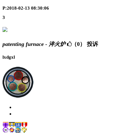
P:2018-02-13 08:30:06
3
patenting furnace - 淬火炉
（0）
投诉
lxdgxl