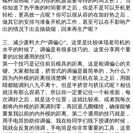
螺杆加热呢？因为你的机器需要等待的时间太长了。当
你知道了热平衡的时间要求之后，你是不是可以开机更
轻松，更高效一点呢？你可以很从容的在加好热之后，
做其它的安排与准备开机的工作，甚至可以在不影响产
出的情况下出去抽袋烟，回来再生产呢？
三、减少废料大户“调偏心”。这里是比较体现老司机的
水平的时候了。调偏是有很多技巧的。这里分享两个重
要的比较通用的技巧。
第一个技巧是记住前后模具的距离。这是粗调偏心的关
键。大家都知道，挤管式的调偏是最简单的，为什么？
因为内外模的距离很清楚啊！老司机在装上之后，用眼
睛都能调到八九不离十。但是半挤管与挤压式呢？相信
就没有那么容易了。所以你一定要记住一个标准面，每
次调好之后，就是这个位置，这就比较准。或者我每次
都将内外模的距离调到零，再回退几圈螺绞，确保能够
重复我以前的内外模的距离。第二个通用的技巧就是，
用手电筒协助你调偏。我在给同学们线下授课的时候，
我就会反复的强调，手电筒是你非常重要的工具，这里