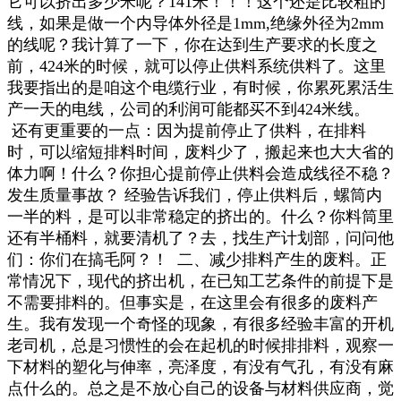
它可以挤出多少米呢？141米！！！这个还是比较粗的
线，如果是做一个内导体外径是1mm,绝缘外径为2mm
的线呢？我计算了一下，你在达到生产要求的长度之
前，424米的时候，就可以停止供料系统供料了。这里
我要指出的是咱这个电缆行业，有时候，你累死累活生
产一天的电线，公司的利润可能都买不到424米线。
还有更重要的一点：因为提前停止了供料，在排料
时，可以缩短排料时间，废料少了，搬起来也大大省的
体力啊！什么？你担心提前停止供料会造成线径不稳？
发生质量事故？ 经验告诉我们，停止供料后，螺筒内
一半的料，是可以非常稳定的挤出的。什么？你料筒里
还有半桶料，就要清机了？去，找生产计划部，问问他
们：你们在搞毛阿？！ 二、减少排料产生的废料。正
常情况下，现代的挤出机，在已知工艺条件的前提下是
不需要排料的。但事实是，在这里会有很多的废料产
生。我有发现一个奇怪的现象，有很多经验丰富的开机
老司机，总是习惯性的会在起机的时候排排料，观察一
下材料的塑化与伸率，亮泽度，有没有气孔，有没有麻
点什么的。总之是不放心自己的设备与材料供应商，觉