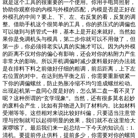
就是这个工具的很重要的一个使用。你用手电筒照射，
协助你观察你的内模与外模的匹配，内模是否是正好在
外模孔的中间？要上、下、左、右反复的看，反复的调
整。借助手机这个很简单的工具，你的挤压式的调偏也
可以做到与挤管式一样，基本上是开起来就好。当然如
果你是免调机头与模具，第二步你就可以不用做了，但
第一步，你必须得老实认真的实施才可以。因为内外模
的距离不仅对你的偏心有影响，还会对你的粘附力产生
非常大的影响。所以开机调偏时减少废料最好的办法就
是在排料下料之前做好仔细的粗调，前后距离，上下左
右位置的对中。在达到热平衡之后，你需要重新锁紧一
下你的调偏螺丝，防止热胀冷缩不均匀造成螺丝松动。
出现起机第一盘同心度是好的，怎么第二盘一看不灵了
呢？这种所谓的“玄学现象”。当然，还有很多莫名起妙
的废料会产生，比如有异物进入到了材料内。比如材料
受潮等等。这些相对来说比较好纠偏，只要适当注意管
理与控制就可以起得明显的效果，我们就不在这里给大
家啰嗦了。最后我们来一起总结一下今天的知识点：1.
清机。要提前停止供料，提前多少，你需要对你的螺筒