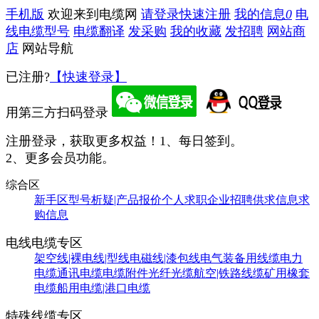
手机版
欢迎来到电缆网
请登录
快速注册
我的信息
0
电
线电缆型号
电缆翻译
发采购
我的收藏
发招聘
网站商
店
网站导航
已注册?
【快速登录】
用第三方扫码登录
注册登录，获取更多权益！
1、每日签到。
2、更多会员功能。
综合区
新手区
型号析疑|产品报价
个人求职
企业招聘
供求信息
求
购信息
电线电缆专区
架空线|裸电线|型线
电磁线|漆包线
电气装备用线缆
电力
电缆
通讯电缆
电缆附件
光纤光缆
航空|铁路线缆
矿用橡套
电缆
船用电缆|港口电缆
特殊线缆专区