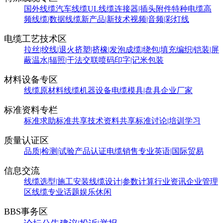
国外线缆
汽车线缆
UL线缆
连接器|插头附件
特种电缆
高
频线缆|数据线缆
新产品|新技术
视频|音频|彩灯线
电缆工艺技术区
拉丝|绞线|退火
挤塑|挤橡|发泡
成缆|绕包|填充
编织|铠装|屏
蔽
温水|辐照|干法交联
喷码印字|记米包装
材料设备专区
线缆原材料
线缆机器设备
电缆模具|盘具
企业厂家
标准资料专栏
标准求助
标准共享
技术资料共享
标准讨论|培训学习
质量认证区
品质|检测|试验
产品认证
电缆销售
专业英语|国际贸易
信息交流
线缆选型|施工安装
线缆设计|参数计算
行业资讯
企业管理
区
线缆专业话题
娱乐休闲
BBS事务区