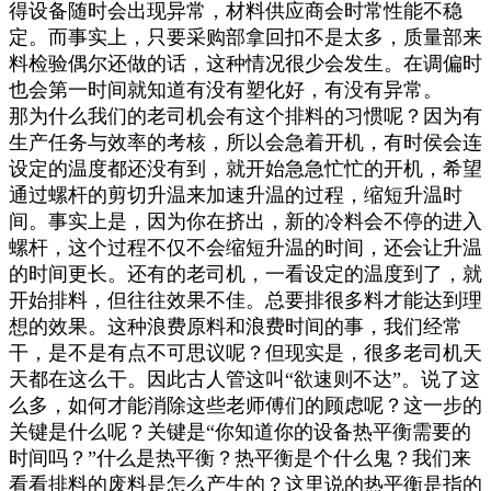
得设备随时会出现异常，材料供应商会时常性能不稳
定。而事实上，只要采购部拿回扣不是太多，质量部来
料检验偶尔还做的话，这种情况很少会发生。在调偏时
也会第一时间就知道有没有塑化好，有没有异常。
那为什么我们的老司机会有这个排料的习惯呢？因为有
生产任务与效率的考核，所以会急着开机，有时侯会连
设定的温度都还没有到，就开始急急忙忙的开机，希望
通过螺杆的剪切升温来加速升温的过程，缩短升温时
间。事实上是，因为你在挤出，新的冷料会不停的进入
螺杆，这个过程不仅不会缩短升温的时间，还会让升温
的时间更长。还有的老司机，一看设定的温度到了，就
开始排料，但往往效果不佳。总要排很多料才能达到理
想的效果。这种浪费原料和浪费时间的事，我们经常
干，是不是有点不可思议呢？但现实是，很多老司机天
天都在这么干。因此古人管这叫“欲速则不达”。说了这
么多，如何才能消除这些老师傅们的顾虑呢？这一步的
关键是什么呢？关键是“你知道你的设备热平衡需要的
时间吗？”什么是热平衡？热平衡是个什么鬼？我们来
看看排料的废料是怎么产生的？这里说的热平衡是指的