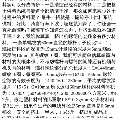
其实可以分成两步：一是清空已经有的材料，二是把整
个供料系统与流道全部清洁干净。那么如何来减少这个
过程中的废料呢？ 最牛一招就是：提前停止供料系统
供料。好比，骑自行车下坡，坡底就到家了，你还会一
直死命骑吗？那骑车你知道怎么办，开挤出机就不知道
了吗？来，我给你算算，挤出机螺筒内会残余有多少材
料。 一条单螺纹的60mm直径的螺杆，长径比24：1，
螺纹进料区的深度为15mm,计量段的深度为5mm,螺纹
宽度为10mm,其有螺纹16圈。我们可以简单估算螺筒内
材料的大概体积，不考虑螺杆与螺筒的间隙还有机颈与
机头内的材料。螺杆螺纹部分的总长度为：L=1440mm,
螺纹16圈，每圈宽e=10mm,共占去16*10=160mm,螺绞
空隙的有效长度为：1440-160=1280mm，平均的螺纹深
度为（15+5）/2=10mm,所以这根60mm螺杆的材料体积
为：0.785*（60*60-40*40)*1280=2009600立方毫米，约
2升。假定塑料材料的比重取1.5*10-3g/mm3,2升材料就
是3公斤。如果你生产的电线外径是5mm,皮厚是0.5mm,
那么，安全的挤出一半来，1.5公斤，挤出到成品上，