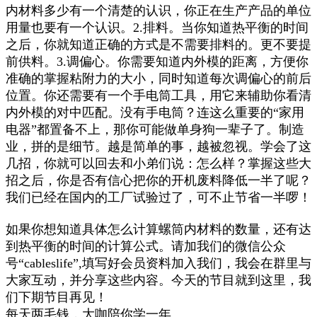
内材料多少有一个清楚的认识，你正在生产产品的单位
用量也要有一个认识。2.排料。当你知道热平衡的时间
之后，你就知道正确的方式是不需要排料的。更不要提
前供料。3.调偏心。你需要知道内外模的距离，方便你
准确的掌握粘附力的大小，同时知道每次调偏心的前后
位置。你还需要有一个手电筒工具，用它来辅助你看清
内外模的对中匹配。没有手电筒？连这么重要的“家用
电器”都置备不上，那你可能做单身狗一辈子了。制造
业，拼的是细节。越是简单的事，越被忽视。学会了这
几招，你就可以回去和小弟们说：怎么样？掌握这些大
招之后，你是否有信心把你的开机废料降低一半了呢？
我们已经在国内的工厂试验过了，可不止节省一半啰！
如果你想知道具体怎么计算螺筒内材料的数量，还有达
到热平衡的时间的计算公式。请加我们的微信公众
号“cableslife”,填写好会员资料加入我们，我会在群里与
大家互动，并分享这些内容。今天的节目就到这里，我
们下期节目再见！
每天两毛钱，大咖陪你学一年。