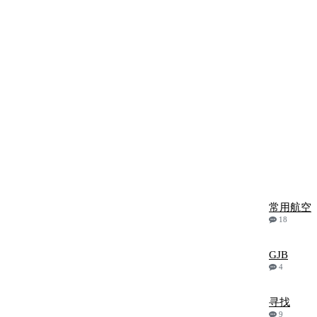
常用航空
18
GJB
4
寻找
9