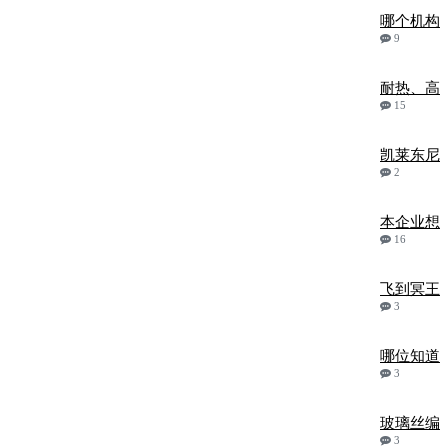
哪个机构
9
耐热、高
15
凯莱东尼
2
本企业想
16
飞到冥王
3
哪位知道
3
玻璃丝编
3