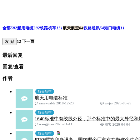
全部
582
船用电缆
302
铁路机车
151
航天航空
64
铁路通讯
54
港口电缆
11
发 贴
1
2
下一页
最后回复
回复/查看
作者
航天航空
航天用电缆标准
sanewcable 2010-12-23
wyjsy 2026-05-29
航天航空
1640标准中有绞线外径，那个标准中的最大外径
wangjinan 2025-01-11
游客 2026-04-04
航天航空
PTFE螺旋印条设备，国内哪个厂家有在做这个生产