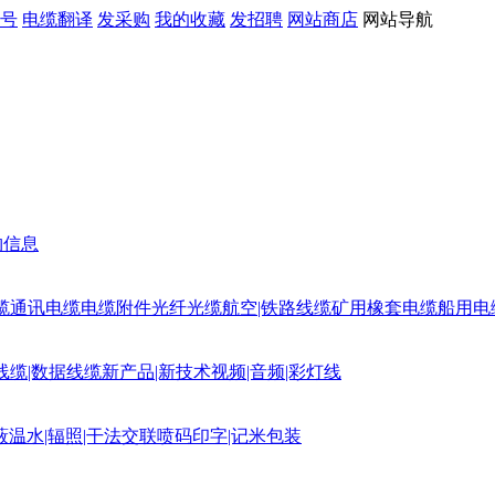
号
电缆翻译
发采购
我的收藏
发招聘
网站商店
网站导航
购信息
缆
通讯电缆
电缆附件
光纤光缆
航空|铁路线缆
矿用橡套电缆
船用电
线缆|数据线缆
新产品|新技术
视频|音频|彩灯线
蔽
温水|辐照|干法交联
喷码印字|记米包装