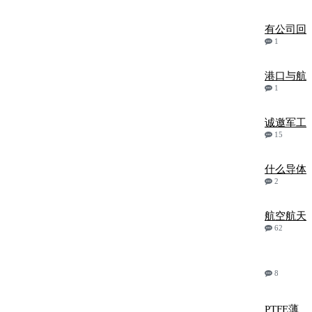
有公司回
1
港口与航
1
诚邀军工
15
什么导体
2
航空航天
62
8
PTFE薄