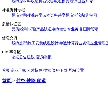
线缆原材料
线缆机器设备
电缆模具|盘具
企业厂家
标准资料专栏
标准求助
标准共享
技术资料共享
标准讨论|培训学习
质量认证区
品质|检测|试验
产品认证
电缆销售
专业英语|国际贸易
信息交流
线缆选型|施工安装
线缆设计|参数计算
行业资讯
企业管理
BBS事务区
论坛公告
建议|投诉|举报
首页
企业厂家
人才招聘
搜索
资料下载
网站设置
首页
>
航空 铁路 船港