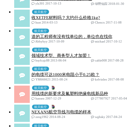
ylz301 2017-10-13
绿野仙踪 2018-01-30
航天航空
收XETFE材料吗？大约什么价格1kg?
hust 2014-03-13
Chencx 2017-11-08
航天航空
道的工程师有没有找单位的，单位也在找你
Abbybyy 2017-10-09
michael 2017-10-12
航天航空
领域技术型、商务型人才加盟！
bsyfczjc88 2013-06-04
cable008 2017-08-28
航天航空
的电缆可达1000米电阻小于0.25欧？
YM666621 2015-08-24
kelvinleo 2017-08-08
航天航空
用线缆的新要求及氟塑料绝缘电线新品种
hansen 2007-12-29
277807927 2017-05-04
航天航空
NEXANS航空导线与电缆的样本
zeng1962 2014-08-24
wghsky 2017-04-24
航天航空