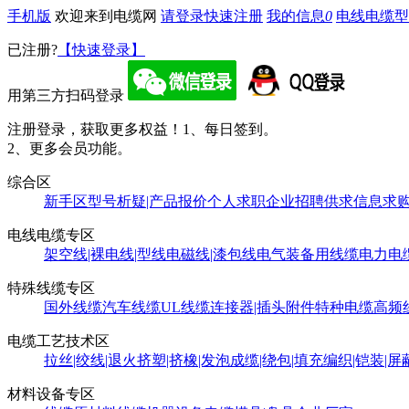
手机版
欢迎来到电缆网
请登录
快速注册
我的信息
0
电线电缆型
已注册?
【快速登录】
用第三方扫码登录
注册登录，获取更多权益！
1、每日签到。
2、更多会员功能。
综合区
新手区
型号析疑|产品报价
个人求职
企业招聘
供求信息
求
电线电缆专区
架空线|裸电线|型线
电磁线|漆包线
电气装备用线缆
电力电
特殊线缆专区
国外线缆
汽车线缆
UL线缆
连接器|插头附件
特种电缆
高频
电缆工艺技术区
拉丝|绞线|退火
挤塑|挤橡|发泡
成缆|绕包|填充
编织|铠装|屏
材料设备专区