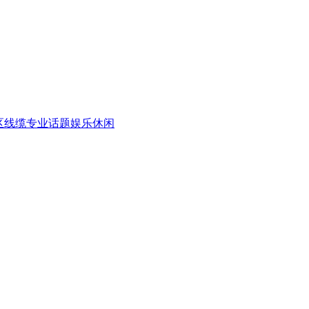
区
线缆专业话题
娱乐休闲