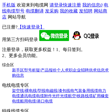
手机版
欢迎来到电缆网
请登录
快速注册
我的信息
0
电
线电缆型号
电缆翻译
发采购
我的收藏
发招聘
网站商
店
网站导航
已注册?
【快速登录】
用第三方扫码登录
注册登录，获取更多权益！
1、每日签到。
2、更多会员功能。
综合区
新手区
型号析疑|产品报价
个人求职
企业招聘
供求信息
求
购信息
电线电缆专区
架空线|裸电线|型线
电磁线|漆包线
电气装备用线缆
电力
电缆
通讯电缆
电缆附件
光纤光缆
航空|铁路线缆
矿用橡套
电缆
船用电缆|港口电缆
特殊线缆专区