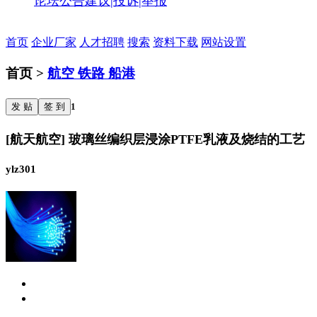
论坛公告
建议|投诉|举报
首页
企业厂家
人才招聘
搜索
资料下载
网站设置
首页 >
航空 铁路 船港
发 贴
签 到
1
[航天航空] 玻璃丝编织层浸涂PTFE乳液及烧结的工艺
ylz301