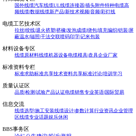
国外线缆
汽车线缆
UL线缆
连接器|插头附件
特种电缆
高
频线缆|数据线缆
新产品|新技术
视频|音频|彩灯线
电缆工艺技术区
拉丝|绞线|退火
挤塑|挤橡|发泡
成缆|绕包|填充
编织|铠装|屏
蔽
温水|辐照|干法交联
喷码印字|记米包装
材料设备专区
线缆原材料
线缆机器设备
电缆模具|盘具
企业厂家
标准资料专栏
标准求助
标准共享
技术资料共享
标准讨论|培训学习
质量认证区
品质|检测|试验
产品认证
电缆销售
专业英语|国际贸易
信息交流
线缆选型|施工安装
线缆设计|参数计算
行业资讯
企业管理
区
线缆专业话题
娱乐休闲
BBS事务区