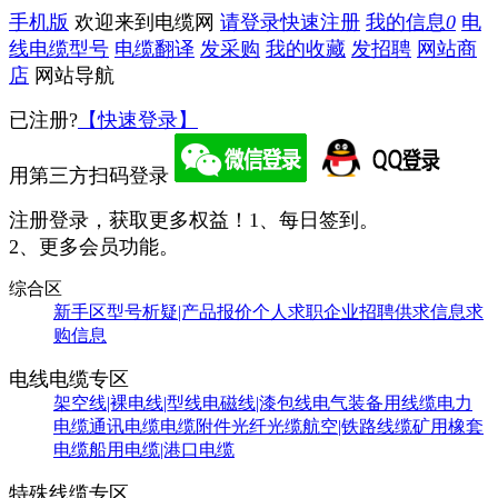
手机版
欢迎来到电缆网
请登录
快速注册
我的信息
0
电
线电缆型号
电缆翻译
发采购
我的收藏
发招聘
网站商
店
网站导航
已注册?
【快速登录】
用第三方扫码登录
注册登录，获取更多权益！
1、每日签到。
2、更多会员功能。
综合区
新手区
型号析疑|产品报价
个人求职
企业招聘
供求信息
求
购信息
电线电缆专区
架空线|裸电线|型线
电磁线|漆包线
电气装备用线缆
电力
电缆
通讯电缆
电缆附件
光纤光缆
航空|铁路线缆
矿用橡套
电缆
船用电缆|港口电缆
特殊线缆专区