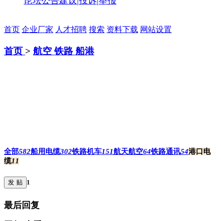
论坛公告
建议|投诉|举报
首页
企业厂家
人才招聘
搜索
资料下载
网站设置
首页
>
航空 铁路 船港
全部
582
船用电缆
302
铁路机车
151
航天航空
64
铁路通讯
54
港口电
缆
11
发 贴
1
最后回复