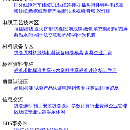
国外线缆
汽车线缆
UL线缆
连接器|插头附件
特种电缆
高
频线缆|数据线缆
新产品|新技术
视频|音频|彩灯线
电缆工艺技术区
拉丝|绞线|退火
挤塑|挤橡|发泡
成缆|绕包|填充
编织|铠装|屏
蔽
温水|辐照|干法交联
喷码印字|记米包装
材料设备专区
线缆原材料
线缆机器设备
电缆模具|盘具
企业厂家
标准资料专栏
标准求助
标准共享
技术资料共享
标准讨论|培训学习
质量认证区
品质|检测|试验
产品认证
电缆销售
专业英语|国际贸易
信息交流
线缆选型|施工安装
线缆设计|参数计算
行业资讯
企业管理
区
线缆专业话题
娱乐休闲
BBS事务区