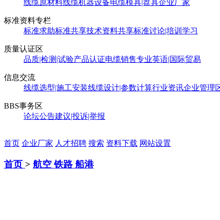
线缆原材料
线缆机器设备
电缆模具|盘具
企业厂家
标准资料专栏
标准求助
标准共享
技术资料共享
标准讨论|培训学习
质量认证区
品质|检测|试验
产品认证
电缆销售
专业英语|国际贸易
信息交流
线缆选型|施工安装
线缆设计|参数计算
行业资讯
企业管理
BBS事务区
论坛公告
建议|投诉|举报
首页
企业厂家
人才招聘
搜索
资料下载
网站设置
首页
>
航空 铁路 船港