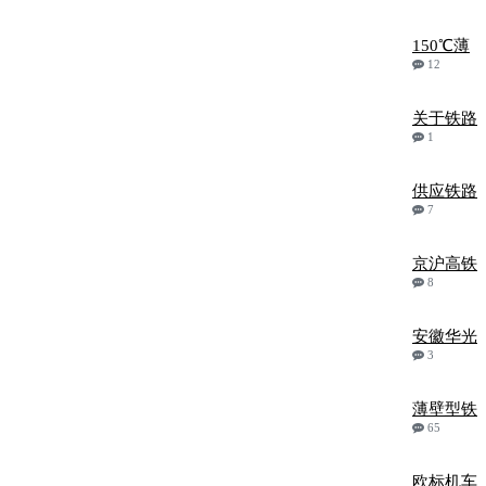
150℃薄
12
关于铁路
1
供应铁路
7
京沪高铁
8
安徽华光
3
薄壁型铁
65
欧标机车