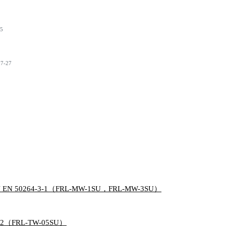
25
07-27
 EN 50264-3-1（FRL-MW-1SU，FRL-MW-3SU）
2（FRL-TW-05SU）