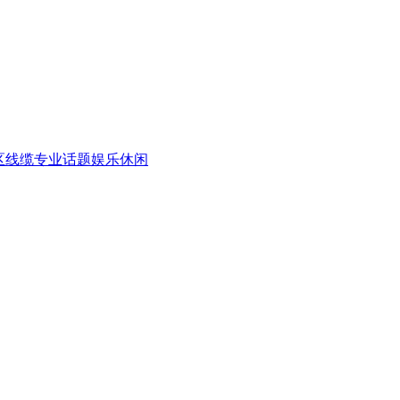
区
线缆专业话题
娱乐休闲