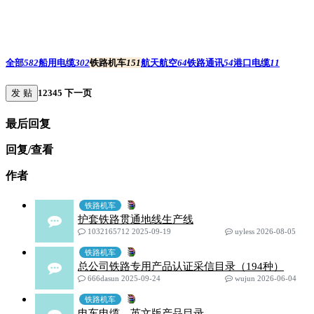
全部
582
船用电缆
302
铁路机车
151
航天航空
64
铁路通讯
54
港口电缆
11
发 贴
1
2
3
4
5
下一页
最后回复
回复/查看
作者
铁路机车
护套铁路贯通地线生产线
1032165712 2025-09-19
uyless 2026-08-05
铁路机车
总公司铁路专用产品认证采信目录（194种）
666dasun 2025-09-24
wujun 2026-06-04
铁路机车
电车电缆，英文版产品目录