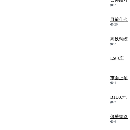
公路路灯
2
目前什么
20
高铁铜绞
2
LS电车
市面上耐
4
B1D0,地
2
薄壁铁路
6