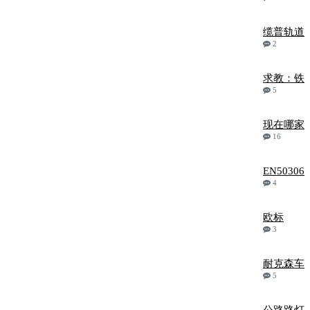
缆普轨道
2
求教：铁
5
现在哪家
16
EN50306
4
欧标
3
耐克森车
5