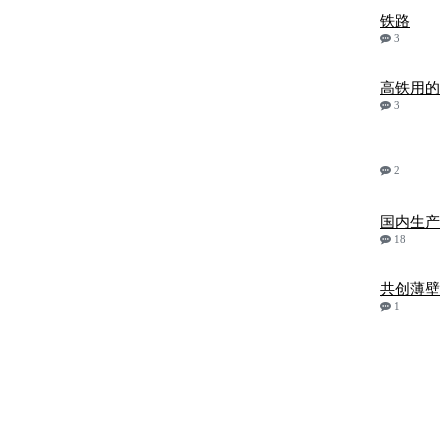
铁路
3
高铁用的
3
2
国内生产
18
共创薄壁
1