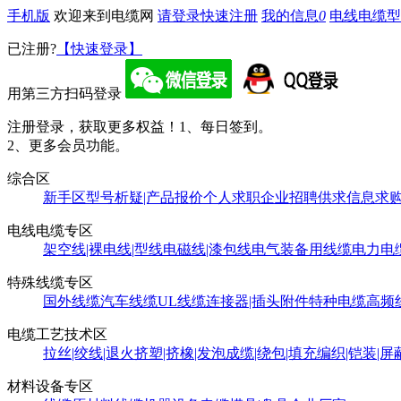
手机版
欢迎来到电缆网
请登录
快速注册
我的信息
0
电线电缆型
已注册?
【快速登录】
用第三方扫码登录
注册登录，获取更多权益！
1、每日签到。
2、更多会员功能。
综合区
新手区
型号析疑|产品报价
个人求职
企业招聘
供求信息
求
电线电缆专区
架空线|裸电线|型线
电磁线|漆包线
电气装备用线缆
电力电
特殊线缆专区
国外线缆
汽车线缆
UL线缆
连接器|插头附件
特种电缆
高频
电缆工艺技术区
拉丝|绞线|退火
挤塑|挤橡|发泡
成缆|绕包|填充
编织|铠装|屏
材料设备专区