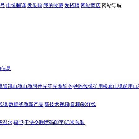
号
电缆翻译
发采购
我的收藏
发招聘
网站商店
网站导航
购信息
缆
通讯电缆
电缆附件
光纤光缆
航空|铁路线缆
矿用橡套电缆
船用电
线缆|数据线缆
新产品|新技术
视频|音频|彩灯线
蔽
温水|辐照|干法交联
喷码印字|记米包装