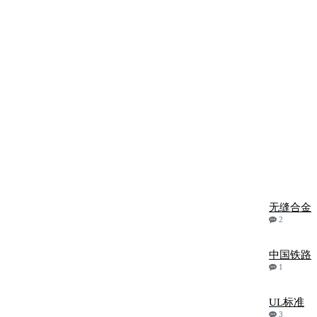
无缝合金
2
中国铁路
1
UL标准
3