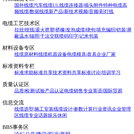
国外线缆
汽车线缆
UL线缆
连接器|插头附件
特种电缆
高
频线缆|数据线缆
新产品|新技术
视频|音频|彩灯线
电缆工艺技术区
拉丝|绞线|退火
挤塑|挤橡|发泡
成缆|绕包|填充
编织|铠装|屏
蔽
温水|辐照|干法交联
喷码印字|记米包装
材料设备专区
线缆原材料
线缆机器设备
电缆模具|盘具
企业厂家
标准资料专栏
标准求助
标准共享
技术资料共享
标准讨论|培训学习
质量认证区
品质|检测|试验
产品认证
电缆销售
专业英语|国际贸易
信息交流
线缆选型|施工安装
线缆设计|参数计算
行业资讯
企业管理
区
线缆专业话题
娱乐休闲
BBS事务区