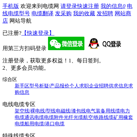
手机版
欢迎来到电缆网
请登录
快速注册
我的信息
0
电
线电缆型号
电缆翻译
发采购
我的收藏
发招聘
网站商
店
网站导航
已注册?
【快速登录】
用第三方扫码登录
注册登录，获取更多权益！
1、每日签到。
2、更多会员功能。
综合区
新手区
型号析疑|产品报价
个人求职
企业招聘
供求信息
求
购信息
电线电缆专区
架空线|裸电线|型线
电磁线|漆包线
电气装备用线缆
电力
电缆
通讯电缆
电缆附件
光纤光缆
航空|铁路线缆
矿用橡套
电缆
船用电缆|港口电缆
特殊线缆专区