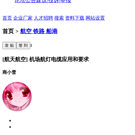
论坛公告
建议|投诉|举报
首页
企业厂家
人才招聘
搜索
资料下载
网站设置
首页 >
航空 铁路 船港
发 贴
签 到
1
[航天航空] 机场航灯电缆应用和要求
商小雪