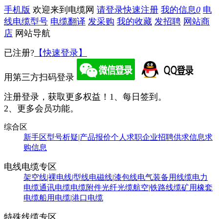
手机版
欢迎来到电缆网
请登录
快速注册
我的信息
0
电
线电缆型号
电缆翻译
发采购
我的收藏
发招聘
网站商
店
网站导航
已注册?
【快速登录】
用第三方扫码登录
注册登录，获取更多权益！
1、每日签到。
2、更多会员功能。
综合区
新手区
型号析疑|产品报价
个人求职
企业招聘
供求信息
求
购信息
电线电缆专区
架空线|裸电线|型线
电磁线|漆包线
电气装备用线缆
电力
电缆
通讯电缆
电缆附件
光纤光缆
航空|铁路线缆
矿用橡套
电缆
船用电缆|港口电缆
特殊线缆专区