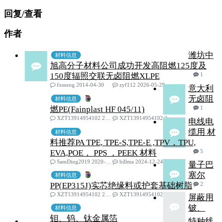
回复/查看
作者
潍坊中
材料信息
旭高分子材料公司成功开发高阻燃125度及
150度辐照交联无卤阻燃XLPE
1
fxmeng 2014-04-30
zyf112 2026-05-29
意大利
无卤阻
材料信息
燃PE(Fainplast HF 045/11)
1
XZT13914954102 2022-06-15
XZT13914954102 2025-02-11
电线电
缆用 材
材料信息
料推荐PA TPE, TPE-S,TPE-E ,TPV，TPU,
EVA,POE， PPS ，PEEK 材料
5
SamDing2019 2020-09-11
billma 2024-12-24
量子巴
塞尔
材料信息
PP(EP315J)实芯绝缘料或护套基础树脂
2
XZT13914954102 2020-08-03
XZT13914954102 2024-10-19
屏蔽用
铍、
材料信息
钼、钨、钛金属箔
特种线