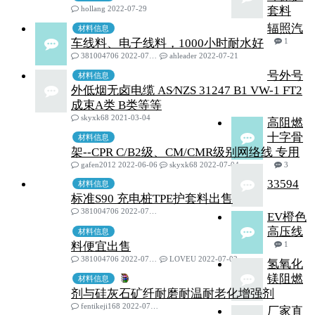
hollang 2022-07-29
套料
辐照汽
材料信息
车线料、电子线料，1000小时耐水好
1
381004706 2022-07-02
ahleader 2022-07-21
号外号
材料信息
外低烟无卤电缆 AS∕NZS 31247 B1 VW-1 FT2
成束A类 B类等等
skyxk68 2021-03-04
高阻燃
十字骨
材料信息
架--CPR C/B2级、CM/CMR级别网络线 专用
gafen2012 2022-06-06
skyxk68 2022-07-04
3
33594
材料信息
标准S90 充电桩TPE护套料出售
381004706 2022-07-02
EV橙色
高压线
材料信息
料便宜出售
1
381004706 2022-07-02
LOVEU 2022-07-02
氢氧化
镁阻燃
材料信息
剂与硅灰石矿纤耐磨耐温耐老化增强剂
fentikeji168 2022-07-01
厂家直