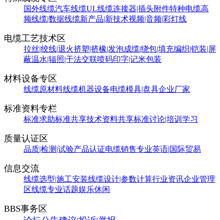
国外线缆
汽车线缆
UL线缆
连接器|插头附件
特种电缆
高
频线缆|数据线缆
新产品|新技术
视频|音频|彩灯线
电缆工艺技术区
拉丝|绞线|退火
挤塑|挤橡|发泡
成缆|绕包|填充
编织|铠装|屏
蔽
温水|辐照|干法交联
喷码印字|记米包装
材料设备专区
线缆原材料
线缆机器设备
电缆模具|盘具
企业厂家
标准资料专栏
标准求助
标准共享
技术资料共享
标准讨论|培训学习
质量认证区
品质|检测|试验
产品认证
电缆销售
专业英语|国际贸易
信息交流
线缆选型|施工安装
线缆设计|参数计算
行业资讯
企业管理
区
线缆专业话题
娱乐休闲
BBS事务区