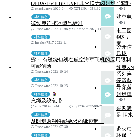
DFDA-1648 BK EXP1非交联无卤阻燃护套料
chaohuapvc 2020-04-28
XZT13914954102 2022-12-28
2
航空电
材料信息
缆线束连接器型号标准
2
Tinselwire 2022-11-08
Tinselwire 2022-11-08
电工圆
铝杆厂
材料信息
luochen7517 2022-11-07
家
公开信
息披
材料信息
露： 有缝绕包线在航空海军飞机的应用限制
可能解除
线束XN
Tinselwire 2022-10-24
系列连
接器型
材料信息
Tinselwire 2022-10-23
号参考
寻无卤
阻燃填
材料信息
充绳及绕包带
3
ahtk 2014-05-14
qq1234 2022-08-20
采购满
足 阻水
材料信息
及阻燃两种性能要求的绕包带子
Tinselwire 2022-07-30
退灭虫
环保护
材料信息