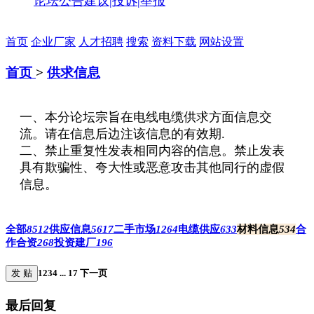
论坛公告
建议|投诉|举报
首页
企业厂家
人才招聘
搜索
资料下载
网站设置
首页
>
供求信息
一、本分论坛宗旨在电线电缆供求方面信息交
流。请在信息后边注该信息的有效期.
二、禁止重复性发表相同内容的信息。禁止发表
具有欺骗性、夸大性或恶意攻击其他同行的虚假
信息。
全部
8512
供应信息
5617
二手市场
1264
电缆供应
633
材料信息
534
合
作合资
268
投资建厂
196
发 贴
1
2
3
4
...
17
下一页
最后回复