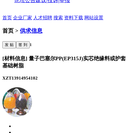
论坛公告
建议|投诉|举报
首页
企业厂家
人才招聘
搜索
资料下载
网站设置
首页 >
供求信息
发 贴
签 到
1
[材料信息] 量子巴塞尔PP(EP315J)实芯绝缘料或护套
基础树脂
XZT13914954102