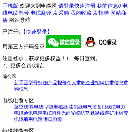
手机版
欢迎来到电缆网
请登录
快速注册
我的信息
0
电
线电缆型号
电缆翻译
发采购
我的收藏
发招聘
网站商
店
网站导航
已注册?
【快速登录】
用第三方扫码登录
注册登录，获取更多权益！
1、每日签到。
2、更多会员功能。
综合区
新手区
型号析疑|产品报价
个人求职
企业招聘
供求信息
求
购信息
电线电缆专区
架空线|裸电线|型线
电磁线|漆包线
电气装备用线缆
电力
电缆
通讯电缆
电缆附件
光纤光缆
航空|铁路线缆
矿用橡套
电缆
船用电缆|港口电缆
特殊线缆专区