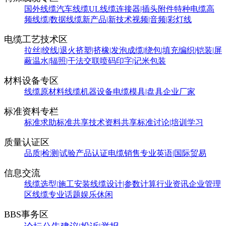
国外线缆
汽车线缆
UL线缆
连接器|插头附件
特种电缆
高
频线缆|数据线缆
新产品|新技术
视频|音频|彩灯线
电缆工艺技术区
拉丝|绞线|退火
挤塑|挤橡|发泡
成缆|绕包|填充
编织|铠装|屏
蔽
温水|辐照|干法交联
喷码印字|记米包装
材料设备专区
线缆原材料
线缆机器设备
电缆模具|盘具
企业厂家
标准资料专栏
标准求助
标准共享
技术资料共享
标准讨论|培训学习
质量认证区
品质|检测|试验
产品认证
电缆销售
专业英语|国际贸易
信息交流
线缆选型|施工安装
线缆设计|参数计算
行业资讯
企业管理
区
线缆专业话题
娱乐休闲
BBS事务区