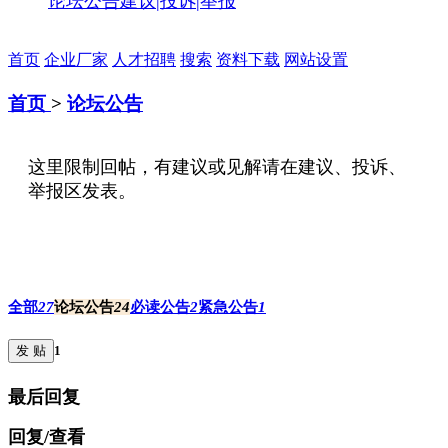
论坛公告
建议|投诉|举报
首页
企业厂家
人才招聘
搜索
资料下载
网站设置
首页
>
论坛公告
这里限制回帖，有建议或见解请在建议、投诉、
举报区发表。
全部
27
论坛公告
24
必读公告
2
紧急公告
1
发 贴
1
最后回复
回复/查看