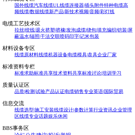
国外线缆
汽车线缆
UL线缆
连接器|插头附件
特种电缆
高
频线缆|数据线缆
新产品|新技术
视频|音频|彩灯线
电缆工艺技术区
拉丝|绞线|退火
挤塑|挤橡|发泡
成缆|绕包|填充
编织|铠装|屏
蔽
温水|辐照|干法交联
喷码印字|记米包装
材料设备专区
线缆原材料
线缆机器设备
电缆模具|盘具
企业厂家
标准资料专栏
标准求助
标准共享
技术资料共享
标准讨论|培训学习
质量认证区
品质|检测|试验
产品认证
电缆销售
专业英语|国际贸易
信息交流
线缆选型|施工安装
线缆设计|参数计算
行业资讯
企业管理
区
线缆专业话题
娱乐休闲
BBS事务区