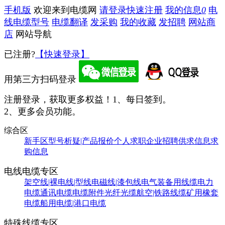
手机版
欢迎来到电缆网
请登录
快速注册
我的信息
0
电
线电缆型号
电缆翻译
发采购
我的收藏
发招聘
网站商
店
网站导航
已注册?
【快速登录】
用第三方扫码登录
注册登录，获取更多权益！
1、每日签到。
2、更多会员功能。
综合区
新手区
型号析疑|产品报价
个人求职
企业招聘
供求信息
求
购信息
电线电缆专区
架空线|裸电线|型线
电磁线|漆包线
电气装备用线缆
电力
电缆
通讯电缆
电缆附件
光纤光缆
航空|铁路线缆
矿用橡套
电缆
船用电缆|港口电缆
特殊线缆专区