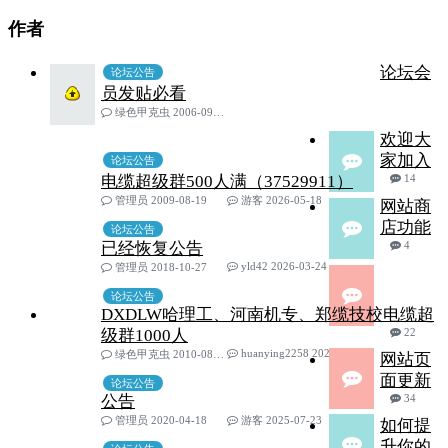
作者
论坛会
论坛公告
员发贴必看
绿色甲克虫 2006-09-28
欢迎大
家加入
论坛公告
电缆超级群500人满（37529911）
14
管理员 2009-08-19
游客 2026-05-18
网站商
店功能
论坛公告
已经恢复公告
4
yld42 2026-03-24
管理员 2018-10-27
论坛公告
DXDLW哈理工、河南机专、郑缆技校电缆超
级群1000人
22
huanying2258 2025-09-21
绿色甲克虫 2010-08-17
网站页
面更新
论坛公告
公告
34
管理员 2020-04-18
游客 2025-07-23
如何提
升你的