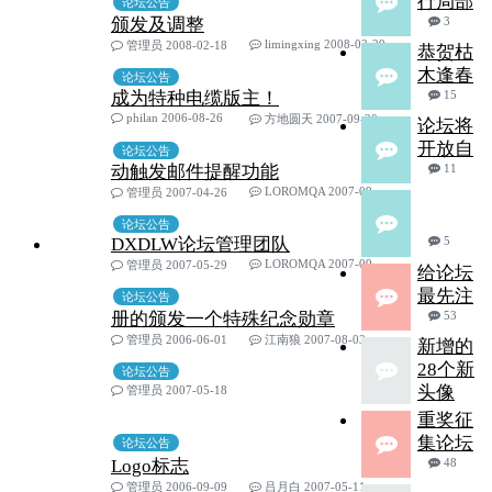
行局部
论坛公告
颁发及调整
3
limingxing 2008-02-29
管理员 2008-02-18
恭贺枯
木逢春
论坛公告
成为特种电缆版主！
15
philan 2006-08-26
方地圆天 2007-09-20
论坛将
开放自
论坛公告
动触发邮件提醒功能
11
LOROMQA 2007-09-06
管理员 2007-04-26
论坛公告
DXDLW论坛管理团队
5
LOROMQA 2007-09-06
管理员 2007-05-29
给论坛
最先注
论坛公告
册的颁发一个特殊纪念勋章
53
管理员 2006-06-01
江南狼 2007-08-03
新增的
28个新
论坛公告
头像
管理员 2007-05-18
重奖征
集论坛
论坛公告
Logo标志
48
管理员 2006-09-09
吕月白 2007-05-11