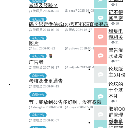
论坛公告
威望及经验？
4
peng7 2025-03-05
管理员 2006-07-25
记不得
账号密
论坛公告
码？绑定微信或QQ号可扫码直接登录
16
管理员 2018-09-29
匿名 2024-08-27
增集电
缆相关
论坛公告
图片
21
lishi 2006-05-22
pufuwo 2018-08-15
警告灌
水及发
论坛公告
广告者
275
cuijiude 2013-01-10
管理员 2007-01-17
论坛版
主3月份
论坛公告
考核及变更通告
论坛的
管理员 2008-04-19
十个基
论坛公告
本礼
节，能放到公告多好啊，没有权限
1
zhangluo 2008-03-08
qinys 2008-03-10
取消QQ
群管理
论坛公告
员勋章
管理员 2008-03-07
勋章进