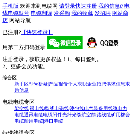
手机版
欢迎来到电缆网
请登录
快速注册
我的信息
0
电
线电缆型号
电缆翻译
发采购
我的收藏
发招聘
网站商
店
网站导航
已注册?
【快速登录】
用第三方扫码登录
注册登录，获取更多权益！
1、每日签到。
2、更多会员功能。
综合区
新手区
型号析疑|产品报价
个人求职
企业招聘
供求信息
求
购信息
电线电缆专区
架空线|裸电线|型线
电磁线|漆包线
电气装备用线缆
电力
电缆
通讯电缆
电缆附件
光纤光缆
航空|铁路线缆
矿用橡套
电缆
船用电缆|港口电缆
特殊线缆专区