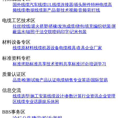
国外线缆
汽车线缆
UL线缆
连接器|插头附件
特种电缆
高
频线缆|数据线缆
新产品|新技术
视频|音频|彩灯线
电缆工艺技术区
拉丝|绞线|退火
挤塑|挤橡|发泡
成缆|绕包|填充
编织|铠装|屏
蔽
温水|辐照|干法交联
喷码印字|记米包装
材料设备专区
线缆原材料
线缆机器设备
电缆模具|盘具
企业厂家
标准资料专栏
标准求助
标准共享
技术资料共享
标准讨论|培训学习
质量认证区
品质|检测|试验
产品认证
电缆销售
专业英语|国际贸易
信息交流
线缆选型|施工安装
线缆设计|参数计算
行业资讯
企业管理
区
线缆专业话题
娱乐休闲
BBS事务区