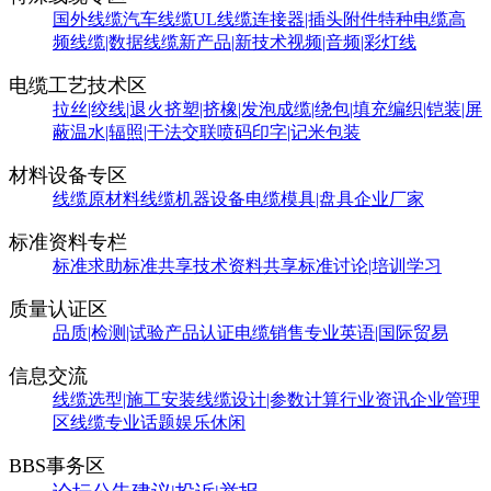
国外线缆
汽车线缆
UL线缆
连接器|插头附件
特种电缆
高
频线缆|数据线缆
新产品|新技术
视频|音频|彩灯线
电缆工艺技术区
拉丝|绞线|退火
挤塑|挤橡|发泡
成缆|绕包|填充
编织|铠装|屏
蔽
温水|辐照|干法交联
喷码印字|记米包装
材料设备专区
线缆原材料
线缆机器设备
电缆模具|盘具
企业厂家
标准资料专栏
标准求助
标准共享
技术资料共享
标准讨论|培训学习
质量认证区
品质|检测|试验
产品认证
电缆销售
专业英语|国际贸易
信息交流
线缆选型|施工安装
线缆设计|参数计算
行业资讯
企业管理
区
线缆专业话题
娱乐休闲
BBS事务区