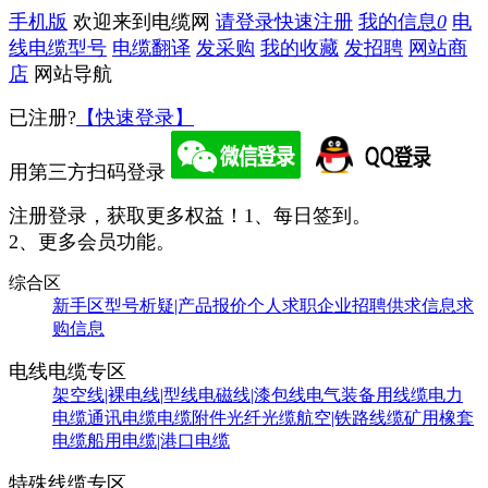
手机版
欢迎来到电缆网
请登录
快速注册
我的信息
0
电
线电缆型号
电缆翻译
发采购
我的收藏
发招聘
网站商
店
网站导航
已注册?
【快速登录】
用第三方扫码登录
注册登录，获取更多权益！
1、每日签到。
2、更多会员功能。
综合区
新手区
型号析疑|产品报价
个人求职
企业招聘
供求信息
求
购信息
电线电缆专区
架空线|裸电线|型线
电磁线|漆包线
电气装备用线缆
电力
电缆
通讯电缆
电缆附件
光纤光缆
航空|铁路线缆
矿用橡套
电缆
船用电缆|港口电缆
特殊线缆专区