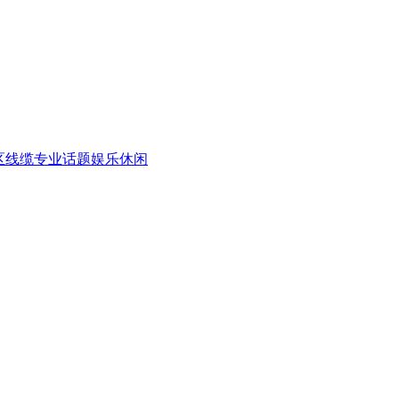
区
线缆专业话题
娱乐休闲