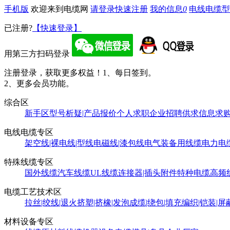
手机版
欢迎来到电缆网
请登录
快速注册
我的信息
0
电线电缆型
已注册?
【快速登录】
用第三方扫码登录
注册登录，获取更多权益！
1、每日签到。
2、更多会员功能。
综合区
新手区
型号析疑|产品报价
个人求职
企业招聘
供求信息
求
电线电缆专区
架空线|裸电线|型线
电磁线|漆包线
电气装备用线缆
电力电
特殊线缆专区
国外线缆
汽车线缆
UL线缆
连接器|插头附件
特种电缆
高频
电缆工艺技术区
拉丝|绞线|退火
挤塑|挤橡|发泡
成缆|绕包|填充
编织|铠装|屏
材料设备专区