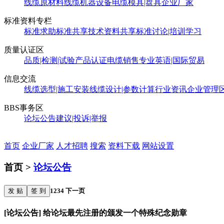
线缆原材料
线缆机器设备
电缆模具|盘具
企业厂家
标准资料专栏
标准求助
标准共享
技术资料共享
标准讨论|培训学习
质量认证区
品质|检测|试验
产品认证
电缆销售
专业英语|国际贸易
信息交流
线缆选型|施工安装
线缆设计|参数计算
行业资讯
企业管理
BBS事务区
论坛公告
建议|投诉|举报
首页
企业厂家
人才招聘
搜索
资料下载
网站设置
首页 >
论坛公告
发 贴
签 到
1
2
3
4
下一页
[论坛公告] 给论坛最先注册的颁发一个特殊纪念勋章