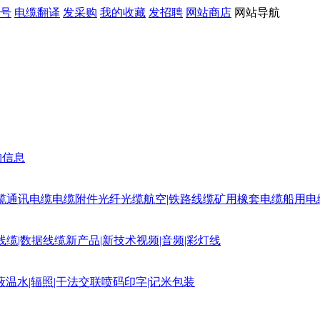
号
电缆翻译
发采购
我的收藏
发招聘
网站商店
网站导航
购信息
缆
通讯电缆
电缆附件
光纤光缆
航空|铁路线缆
矿用橡套电缆
船用电
线缆|数据线缆
新产品|新技术
视频|音频|彩灯线
蔽
温水|辐照|干法交联
喷码印字|记米包装