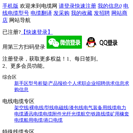
手机版
欢迎来到电缆网
请登录
快速注册
我的信息
0
电
线电缆型号
电缆翻译
发采购
我的收藏
发招聘
网站商
店
网站导航
已注册?
【快速登录】
用第三方扫码登录
注册登录，获取更多权益！
1、每日签到。
2、更多会员功能。
综合区
新手区
型号析疑|产品报价
个人求职
企业招聘
供求信息
求
购信息
电线电缆专区
架空线|裸电线|型线
电磁线|漆包线
电气装备用线缆
电力
电缆
通讯电缆
电缆附件
光纤光缆
航空|铁路线缆
矿用橡套
电缆
船用电缆|港口电缆
特殊线缆专区