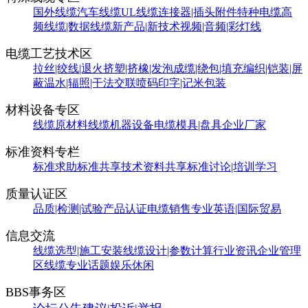
国外线缆
汽车线缆
UL线缆
连接器|插头附件
特种电缆
高
频线缆|数据线缆
新产品|新技术
视频|音频|彩灯线
电缆工艺技术区
拉丝|绞线|退火
挤塑|挤橡|发泡
成缆|绕包|填充
编织|铠装|屏
蔽
温水|辐照|干法交联
喷码印字|记米包装
材料设备专区
线缆原材料
线缆机器设备
电缆模具|盘具
企业厂家
标准资料专栏
标准求助
标准共享
技术资料共享
标准讨论|培训学习
质量认证区
品质|检测|试验
产品认证
电缆销售
专业英语|国际贸易
信息交流
线缆选型|施工安装
线缆设计|参数计算
行业资讯
企业管理
区
线缆专业话题
娱乐休闲
BBS事务区