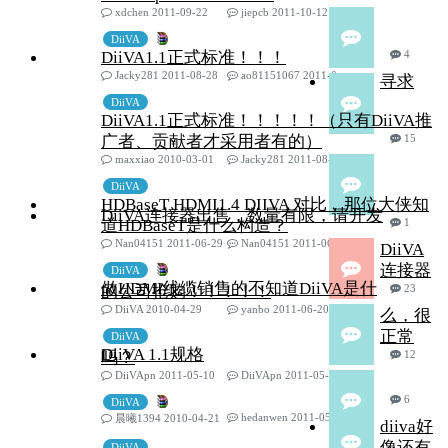
xdchen 2011-09-22
jiepcb 2011-10-12
DiiVA
DiiVA1.1正式标准！！！
4
Jacky281 2011-08-28
ao81151067 2011-08-29
寻求
DiiVA
DiiVA1.1正式标准！！！！！（只有DiiVA推
广者、贡献者才采用者有的）
15
maxxiao 2010-03-01
Jacky281 2011-08-28
DiiVA
HDBaseT HDMI1.4 DIIVA 对比，那位大侠知
DiiVA连接器出售，数量有限，请开发
道HDBaseT是什么构造？
1
Nan04151 2011-06-29
Nan04151 2011-06-29
DiiVA
连接器
DiiVA
做HDMI线缆销售的不知道DiiVA是什
的公司抢购！！！！！
23
DiiVA 2010-04-29
yanbo 2011-06-20
么，很
正常
DiiVA
DiiVA 1.1规格
吗？
12
DiiVApn 2011-05-10
DiiVApn 2011-05-17
6
DiiVA
hedanwen 2011-05-13
晨曦1394 2010-04-21
diiva好
像还有
DiiVA