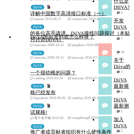
什么是
DIIVA?
DiiVA
详解中国数字高清接口标准（一）
4
sunrise 2010-08-27
winkeyraki 2010-08-29
开发
DiiVA
DiiVA
的各位高手请进，DiiVA接线问题探讨（本贴
DiiVA的前景到底怎么样呀？
只讨论DiiVA）
7
maxxiao 2009-10-21
jianghero 2010-08-25
39
DiiVA
maxxiao 2009-10-11
maxxiao 2010-07-23
关于
DiiVA
Diiva的
一个很幼稚的问题？
3
cashfug 2010-05-24
maxxiao 2010-07-13
DiiVA
最新规
DiiVA
格已经发布
8
lqqcalorie 2010-06-02
cashfug 2010-06-14
DiiVA
最新测
DiiVA
试规格!
5
wangzhong8 2010-06-01
取个名字难 2010-05-25
加入
DiiVA
DiiVA
推广者或贡献者组织有什么硬性条件
5