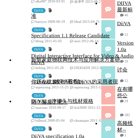
alke087 2010-03-01
余泽平 2013-08-27
DIIVA
最新标
DiiVA
准
40
barryyu 2009-06-19
Ideal 2013-04-25
DiiVA
DiiVA
Specification 1.1 Release Candidate
12
libing 2011-01-05
next 2012-06-14
Version
1.0a
DiiVA
Digital Interactive Interface for Video & Audio
智慧家庭物联网技术与应用解决方案研
DiiVA
10
liubing 2011-05-26
IJXXIADX 2012-03-08
讨会
DiiVA
（Diiva1.2发布研讨会）
你还在犹豫吗？看看DiiVA的采用者现
12
superyong 2011-11-25
superyong 2011-12-19
在有哪
些公
DiiVA
DiiVA1.0连接头与线材规格
司？落后了吧！
29
maxxiao 2010-08-17
lich3000 2011-12-12
182
DiiVA
billmok 2009-05-04
chuanqiao 2011-10-24
高频线
DiiVA
材--
DiiVA specification 1.0a
1