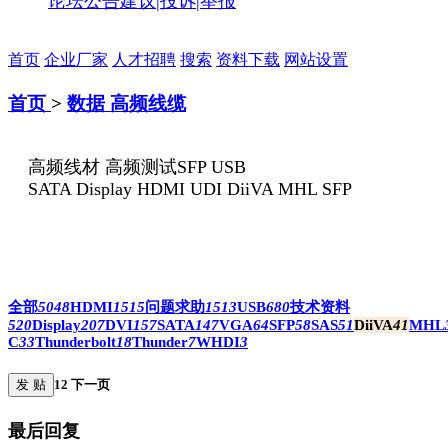
论坛公告
建议|投诉|举报
首页
企业厂家
人才招聘
搜索
资料下载
网站设置
首页
>
数据 高频线缆
高频线材 高频测试SFP USB
SATA Display HDMI UDI DiiVA MHL SFP
全部
5048
HDMI
1515
问题求助
1513
USB
680
技术资料
520
Display
207
DVI
157
SATA
147
VGA
64
SFP
58
SAS
51
DiiVA
41
MHL
C
33
Thunderbolt
18
Thunder
7
WHDI
3
发 贴
1
2
下一页
最后回复