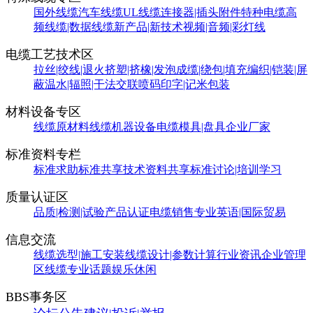
国外线缆
汽车线缆
UL线缆
连接器|插头附件
特种电缆
高
频线缆|数据线缆
新产品|新技术
视频|音频|彩灯线
电缆工艺技术区
拉丝|绞线|退火
挤塑|挤橡|发泡
成缆|绕包|填充
编织|铠装|屏
蔽
温水|辐照|干法交联
喷码印字|记米包装
材料设备专区
线缆原材料
线缆机器设备
电缆模具|盘具
企业厂家
标准资料专栏
标准求助
标准共享
技术资料共享
标准讨论|培训学习
质量认证区
品质|检测|试验
产品认证
电缆销售
专业英语|国际贸易
信息交流
线缆选型|施工安装
线缆设计|参数计算
行业资讯
企业管理
区
线缆专业话题
娱乐休闲
BBS事务区