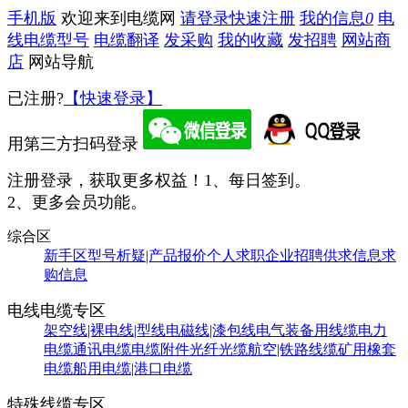
手机版
欢迎来到电缆网
请登录
快速注册
我的信息
0
电
线电缆型号
电缆翻译
发采购
我的收藏
发招聘
网站商
店
网站导航
已注册?
【快速登录】
用第三方扫码登录
注册登录，获取更多权益！
1、每日签到。
2、更多会员功能。
综合区
新手区
型号析疑|产品报价
个人求职
企业招聘
供求信息
求
购信息
电线电缆专区
架空线|裸电线|型线
电磁线|漆包线
电气装备用线缆
电力
电缆
通讯电缆
电缆附件
光纤光缆
航空|铁路线缆
矿用橡套
电缆
船用电缆|港口电缆
特殊线缆专区