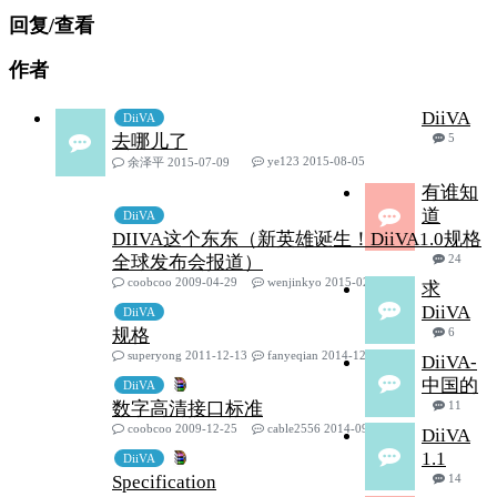
回复/查看
作者
DiiVA
DiiVA
去哪儿了
5
ye123 2015-08-05
余泽平 2015-07-09
有谁知
道
DiiVA
DIIVA这个东东（新英雄诞生！DiiVA1.0规格
全球发布会报道）
24
coobcoo 2009-04-29
wenjinkyo 2015-02-27
求
DiiVA
DiiVA
规格
6
superyong 2011-12-13
fanyeqian 2014-12-06
DiiVA-
中国的
DiiVA
数字高清接口标准
11
coobcoo 2009-12-25
cable2556 2014-09-29
DiiVA
1.1
DiiVA
Specification
14