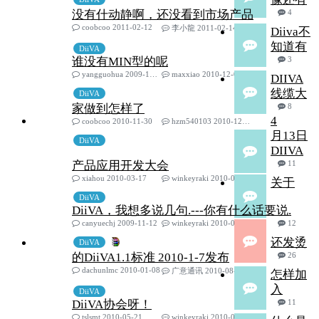
没有什动静啊，还没看到市场产品
4
coobcoo 2011-02-12
李小龍 2011-02-14
Diiva不
知道有
DiiVA
谁没有MIN型的呢
3
yangguohua 2009-12-28
maxxiao 2010-12-06
DIIVA
线缆大
DiiVA
家做到怎样了
8
4
coobcoo 2010-11-30
hzm540103 2010-12-04
月13日
DiiVA
DIIVA
产品应用开发大会
11
xiahou 2010-03-17
winkeyraki 2010-08-30
关于
DiiVA
DiiVA，我想多说几句.---你有什么话要说.
canyuechj 2009-11-12
winkeyraki 2010-08-30
12
还发烫
DiiVA
的DiiVA1.1标准 2010-1-7发布
26
dachunlmc 2010-01-08
广意通讯 2010-08-30
怎样加
入
DiiVA
DiiVA协会呀！
11
tslsmt 2010-05-21
winkeyraki 2010-08-29