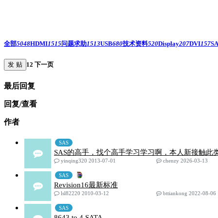
全部
5048
HDMI
1515
问题求助
1513
USB
680
技术资料
520
Display
207
DVI
157
S
发 贴
1
2
下一页
最后回复
回复/查看
作者
SAS
SAS的高手，找个高手学习学习啊，本人新接触此
yinqing320 2013-07-01
chenzy 2026-03-13
SAS
Revision16最新标准
lsl82220 2010-03-12
bttiankong 2022-08-06
SAS
8643 to 4 SATA