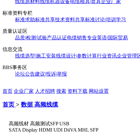
线缆原材料
线缆机器设备
电缆模具|盘具
企业厂家
标准资料专栏
标准求助
标准共享
技术资料共享
标准讨论|培训学习
质量认证区
品质|检测|试验
产品认证
电缆销售
专业英语|国际贸易
信息交流
线缆选型|施工安装
线缆设计|参数计算
行业资讯
企业管理
BBS事务区
论坛公告
建议|投诉|举报
首页
企业厂家
人才招聘
搜索
资料下载
网站设置
首页
>
数据 高频线缆
高频线材 高频测试SFP USB
SATA Display HDMI UDI DiiVA MHL SFP