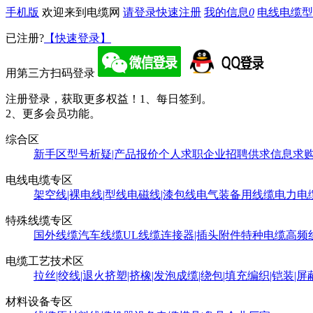
手机版
欢迎来到电缆网
请登录
快速注册
我的信息
0
电线电缆型
已注册?
【快速登录】
用第三方扫码登录
注册登录，获取更多权益！
1、每日签到。
2、更多会员功能。
综合区
新手区
型号析疑|产品报价
个人求职
企业招聘
供求信息
求
电线电缆专区
架空线|裸电线|型线
电磁线|漆包线
电气装备用线缆
电力电
特殊线缆专区
国外线缆
汽车线缆
UL线缆
连接器|插头附件
特种电缆
高频
电缆工艺技术区
拉丝|绞线|退火
挤塑|挤橡|发泡
成缆|绕包|填充
编织|铠装|屏
材料设备专区