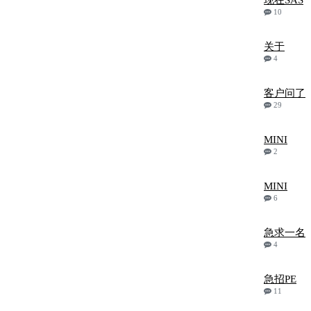
现在SAS
10
关于
4
客户问了
29
MINI
2
MINI
6
急求一名
4
急招PE
11