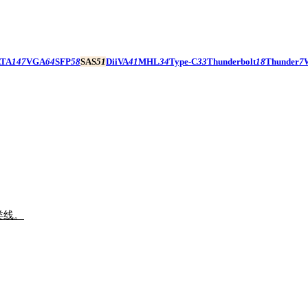
ATA
147
VGA
64
SFP
58
SAS
51
DiiVA
41
MHL
34
Type-C
33
Thunderbolt
18
Thunder
7
类线。