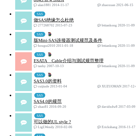
alan1881 2014-11-17
zhaoxuan 2021-06-15
SAS
做SAS绝缘怎么杜绝
277268702 2015-07-23
bttiankong 2020-11-09
SAS
版Mini-SAS连接器测试规范及条件
hougui2010 2011-01-18
bttiankong 2020-11-09
SAS
ESATA Cable介绍与測試规范整理
tanhy 2007-10-13
bttiankong 2020-11-09
SAS
SAS3.0的资料
cuijiude 2013-01-04
XUZUOMAN 2017-12-
SAS
SAS4.0的规范
zhao81 2016-09-20
davidxdw8 2017-03-09
SAS
可以做的UL style ?
LigLWendy 2010-02-06
Erickshang 2016-11-17