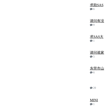
求助SAS
6
请问有没
9
求SAS大
1
请问谁家
5
东莞市山
6
20
MINI
1