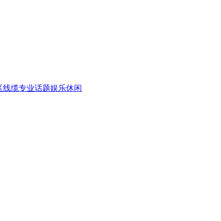
区
线缆专业话题
娱乐休闲