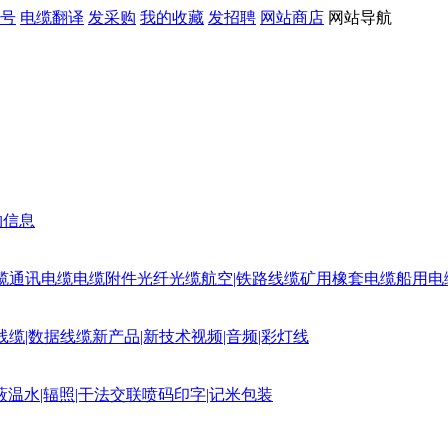
号
电缆翻译
发采购
我的收藏
发招聘
网站商店
网站导航
购信息
缆
通讯电缆
电缆附件
光纤光缆
航空|铁路线缆
矿用橡套电缆
船用电
线缆|数据线缆
新产品|新技术
视频|音频|彩灯线
蔽
温水|辐照|干法交联
喷码印字|记米包装