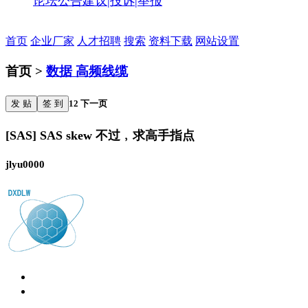
论坛公告
建议|投诉|举报
首页
企业厂家
人才招聘
搜索
资料下载
网站设置
首页 >
数据 高频线缆
发 贴
签 到
1
2
下一页
[SAS] SAS skew 不过﹐求高手指点
jlyu0000