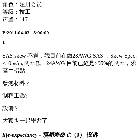
角色：注册会员
等级：技工
声望：
117
P:2011-04-03 15:00:00
1
SAS skew 不過﹐我目前在做28AWG SAS ﹐Skew Spec.
<10ps/m,良率低﹐24AWG 目前已經是>95%的良率﹐求
高手指點
發泡材料﹖
制程工藝?
設備﹖
大家也一起學習了。
life-expectancy - 预期寿命
（0）
投诉