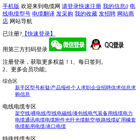
手机版
欢迎来到电缆网
请登录
快速注册
我的信息
0
电
线电缆型号
电缆翻译
发采购
我的收藏
发招聘
网站商
店
网站导航
已注册?
【快速登录】
用第三方扫码登录
注册登录，获取更多权益！
1、每日签到。
2、更多会员功能。
综合区
新手区
型号析疑|产品报价
个人求职
企业招聘
供求信息
求
购信息
电线电缆专区
架空线|裸电线|型线
电磁线|漆包线
电气装备用线缆
电力
电缆
通讯电缆
电缆附件
光纤光缆
航空|铁路线缆
矿用橡套
电缆
船用电缆|港口电缆
特殊线缆专区