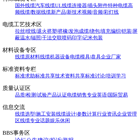
国外线缆
汽车线缆
UL线缆
连接器|插头附件
特种电缆
高
频线缆|数据线缆
新产品|新技术
视频|音频|彩灯线
电缆工艺技术区
拉丝|绞线|退火
挤塑|挤橡|发泡
成缆|绕包|填充
编织|铠装|屏
蔽
温水|辐照|干法交联
喷码印字|记米包装
材料设备专区
线缆原材料
线缆机器设备
电缆模具|盘具
企业厂家
标准资料专栏
标准求助
标准共享
技术资料共享
标准讨论|培训学习
质量认证区
品质|检测|试验
产品认证
电缆销售
专业英语|国际贸易
信息交流
线缆选型|施工安装
线缆设计|参数计算
行业资讯
企业管理
区
线缆专业话题
娱乐休闲
BBS事务区