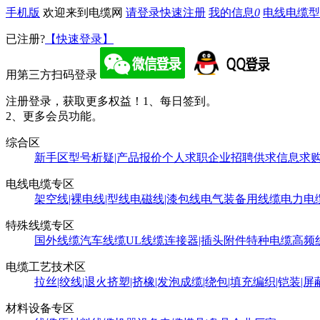
手机版
欢迎来到电缆网
请登录
快速注册
我的信息
0
电线电缆型
已注册?
【快速登录】
用第三方扫码登录
注册登录，获取更多权益！
1、每日签到。
2、更多会员功能。
综合区
新手区
型号析疑|产品报价
个人求职
企业招聘
供求信息
求
电线电缆专区
架空线|裸电线|型线
电磁线|漆包线
电气装备用线缆
电力电
特殊线缆专区
国外线缆
汽车线缆
UL线缆
连接器|插头附件
特种电缆
高频
电缆工艺技术区
拉丝|绞线|退火
挤塑|挤橡|发泡
成缆|绕包|填充
编织|铠装|屏
材料设备专区