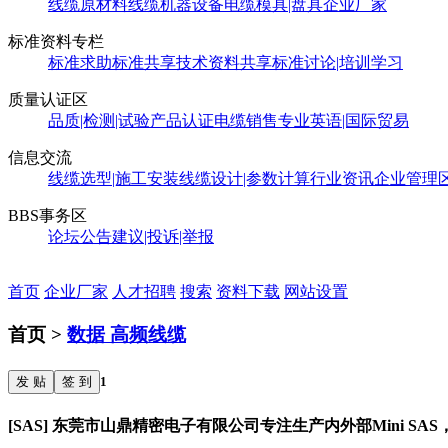
线缆原材料
线缆机器设备
电缆模具|盘具
企业厂家
标准资料专栏
标准求助
标准共享
技术资料共享
标准讨论|培训学习
质量认证区
品质|检测|试验
产品认证
电缆销售
专业英语|国际贸易
信息交流
线缆选型|施工安装
线缆设计|参数计算
行业资讯
企业管理
BBS事务区
论坛公告
建议|投诉|举报
首页
企业厂家
人才招聘
搜索
资料下载
网站设置
首页 >
数据 高频线缆
发 贴
签 到
1
[SAS] 东莞市山鼎精密电子有限公司专注生产内外部Mini SAS，SF