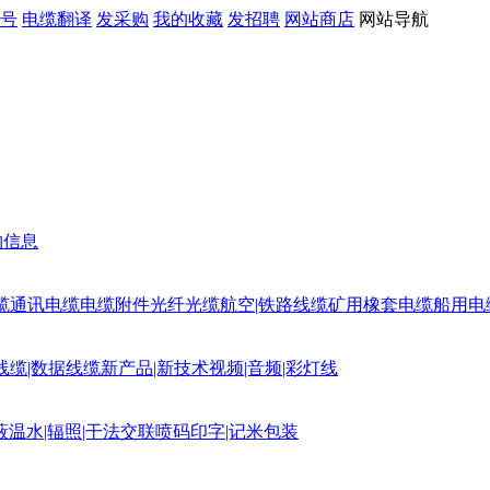
号
电缆翻译
发采购
我的收藏
发招聘
网站商店
网站导航
购信息
缆
通讯电缆
电缆附件
光纤光缆
航空|铁路线缆
矿用橡套电缆
船用电
线缆|数据线缆
新产品|新技术
视频|音频|彩灯线
蔽
温水|辐照|干法交联
喷码印字|记米包装