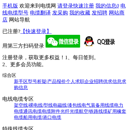
手机版
欢迎来到电缆网
请登录
快速注册
我的信息
0
电
线电缆型号
电缆翻译
发采购
我的收藏
发招聘
网站商
店
网站导航
已注册?
【快速登录】
用第三方扫码登录
注册登录，获取更多权益！
1、每日签到。
2、更多会员功能。
综合区
新手区
型号析疑|产品报价
个人求职
企业招聘
供求信息
求
购信息
电线电缆专区
架空线|裸电线|型线
电磁线|漆包线
电气装备用线缆
电力
电缆
通讯电缆
电缆附件
光纤光缆
航空|铁路线缆
矿用橡套
电缆
船用电缆|港口电缆
特殊线缆专区