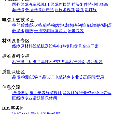
国外线缆
汽车线缆
UL线缆
连接器|插头附件
特种电缆
高
频线缆|数据线缆
新产品|新技术
视频|音频|彩灯线
电缆工艺技术区
拉丝|绞线|退火
挤塑|挤橡|发泡
成缆|绕包|填充
编织|铠装|屏
蔽
温水|辐照|干法交联
喷码印字|记米包装
材料设备专区
线缆原材料
线缆机器设备
电缆模具|盘具
企业厂家
标准资料专栏
标准求助
标准共享
技术资料共享
标准讨论|培训学习
质量认证区
品质|检测|试验
产品认证
电缆销售
专业英语|国际贸易
信息交流
线缆选型|施工安装
线缆设计|参数计算
行业资讯
企业管理
区
线缆专业话题
娱乐休闲
BBS事务区