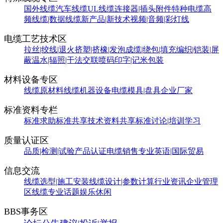
国外线缆
汽车线缆
UL线缆
连接器|插头附件
特种电缆
高
频线缆|数据线缆
新产品|新技术
视频|音频|彩灯线
电缆工艺技术区
拉丝|绞线|退火
挤塑|挤橡|发泡
成缆|绕包|填充
编织|铠装|屏
蔽
温水|辐照|干法交联
喷码印字|记米包装
材料设备专区
线缆原材料
线缆机器设备
电缆模具|盘具
企业厂家
标准资料专栏
标准求助
标准共享
技术资料共享
标准讨论|培训学习
质量认证区
品质|检测|试验
产品认证
电缆销售
专业英语|国际贸易
信息交流
线缆选型|施工安装
线缆设计|参数计算
行业资讯
企业管理
区
线缆专业话题
娱乐休闲
BBS事务区