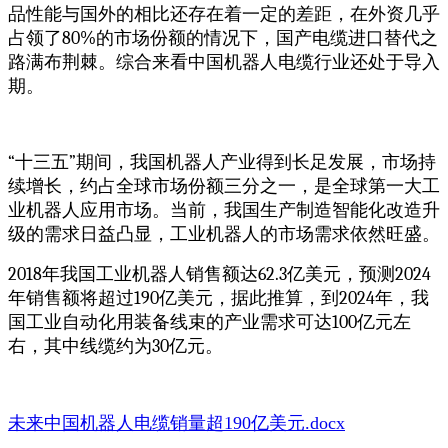
品性能与国外的相比还存在着一定的差距，在外资几乎
占领了
80%
的市场份额的情况下，国产电缆进口替代之
路满布荆棘。综合来看中国机器人电缆行业还处于导入
期。
“
十三五
”
期间，我国机器人产业得到长足发展，市场持
续增长，约占全球市场份额三分之一，是全球第一大工
业机器人应用市场。当前，我国生产制造智能化改造升
级的需求日益凸显，工业机器人的市场需求依然旺盛。
2018
年我国工业机器人销售额达
62.3
亿美元，预测
2024
年销售额将超过
190
亿美元，据此推算，到
2024
年，我
国工业自动化用装备线束的产业需求可达
100
亿元左
右，其中线缆约为
30
亿元。
未来中国机器人电缆销量超190亿美元.docx