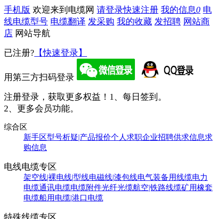
手机版
欢迎来到电缆网
请登录
快速注册
我的信息
0
电
线电缆型号
电缆翻译
发采购
我的收藏
发招聘
网站商
店
网站导航
已注册?
【快速登录】
用第三方扫码登录
注册登录，获取更多权益！
1、每日签到。
2、更多会员功能。
综合区
新手区
型号析疑|产品报价
个人求职
企业招聘
供求信息
求
购信息
电线电缆专区
架空线|裸电线|型线
电磁线|漆包线
电气装备用线缆
电力
电缆
通讯电缆
电缆附件
光纤光缆
航空|铁路线缆
矿用橡套
电缆
船用电缆|港口电缆
特殊线缆专区