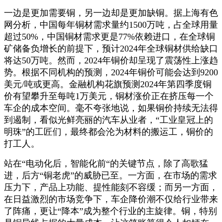
一边是更加需要铜，另一边却是更加缺铜。据上海有色
网分析，中国每年铜材需求量约1500万吨，占全球用量
超过50%，中国铜材需求更是77%依赖进口，在全球铜
矿储备负增长的前提下，预计2024年全球铜材供给缺口
将达50万吨。然而，2024年铜价却呈现了震荡性上涨趋
势。根据不同机构的预测，2024年铜价可能会达到9200
美元/吨或更高。金融机构花旗预测2024年第四季度铜
价有望攀升至每吨1万美元，铜材涨价正在挤压每一个
车企的成本空间。毫不夸张地说，如果铜价持续无法得
到遏制，看似光鲜亮丽的汽车从业者，“工业皇冠上的
明珠”的工匠们，最终都会沦为材料的搬运工，铜价的
打工人。
站在“电动化后，智能化前“的关键节点，除了高歌猛
进，后方“铜老虎”的威胁已至。一方面，在市场的需求
压力下，产品上功能、提性能刻不容缓；而另一方面，
在日益激烈的市场竞争下，车企降价潮不仅给行业带来
了阵痛，更让“降本”成为整个行业的主旋律。铜，特别