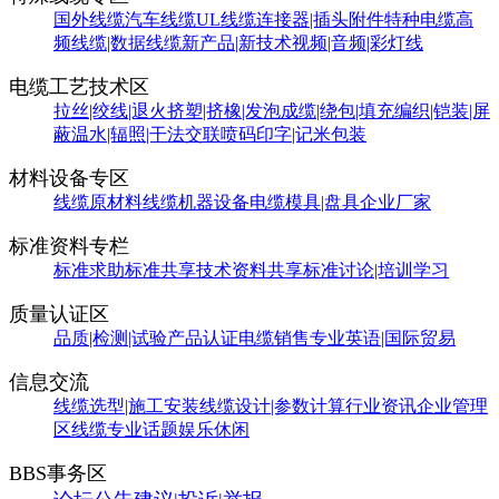
国外线缆
汽车线缆
UL线缆
连接器|插头附件
特种电缆
高
频线缆|数据线缆
新产品|新技术
视频|音频|彩灯线
电缆工艺技术区
拉丝|绞线|退火
挤塑|挤橡|发泡
成缆|绕包|填充
编织|铠装|屏
蔽
温水|辐照|干法交联
喷码印字|记米包装
材料设备专区
线缆原材料
线缆机器设备
电缆模具|盘具
企业厂家
标准资料专栏
标准求助
标准共享
技术资料共享
标准讨论|培训学习
质量认证区
品质|检测|试验
产品认证
电缆销售
专业英语|国际贸易
信息交流
线缆选型|施工安装
线缆设计|参数计算
行业资讯
企业管理
区
线缆专业话题
娱乐休闲
BBS事务区