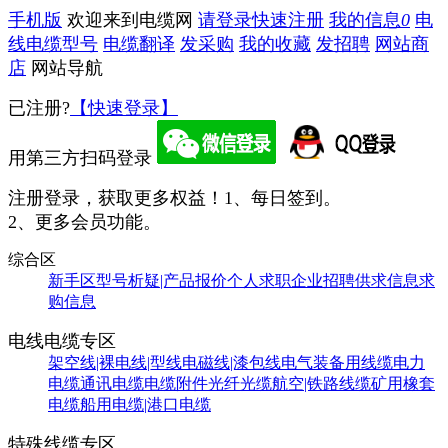
手机版
欢迎来到电缆网
请登录
快速注册
我的信息
0
电
线电缆型号
电缆翻译
发采购
我的收藏
发招聘
网站商
店
网站导航
已注册?
【快速登录】
用第三方扫码登录
注册登录，获取更多权益！
1、每日签到。
2、更多会员功能。
综合区
新手区
型号析疑|产品报价
个人求职
企业招聘
供求信息
求
购信息
电线电缆专区
架空线|裸电线|型线
电磁线|漆包线
电气装备用线缆
电力
电缆
通讯电缆
电缆附件
光纤光缆
航空|铁路线缆
矿用橡套
电缆
船用电缆|港口电缆
特殊线缆专区