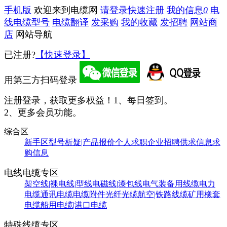
手机版
欢迎来到电缆网
请登录
快速注册
我的信息
0
电
线电缆型号
电缆翻译
发采购
我的收藏
发招聘
网站商
店
网站导航
已注册?
【快速登录】
用第三方扫码登录
注册登录，获取更多权益！
1、每日签到。
2、更多会员功能。
综合区
新手区
型号析疑|产品报价
个人求职
企业招聘
供求信息
求
购信息
电线电缆专区
架空线|裸电线|型线
电磁线|漆包线
电气装备用线缆
电力
电缆
通讯电缆
电缆附件
光纤光缆
航空|铁路线缆
矿用橡套
电缆
船用电缆|港口电缆
特殊线缆专区