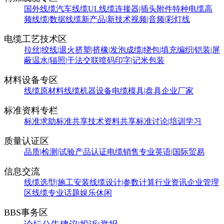
国外线缆
汽车线缆
UL线缆
连接器|插头附件
特种电缆
高
频线缆|数据线缆
新产品|新技术
视频|音频|彩灯线
电缆工艺技术区
拉丝|绞线|退火
挤塑|挤橡|发泡
成缆|绕包|填充
编织|铠装|屏
蔽
温水|辐照|干法交联
喷码印字|记米包装
材料设备专区
线缆原材料
线缆机器设备
电缆模具|盘具
企业厂家
标准资料专栏
标准求助
标准共享
技术资料共享
标准讨论|培训学习
质量认证区
品质|检测|试验
产品认证
电缆销售
专业英语|国际贸易
信息交流
线缆选型|施工安装
线缆设计|参数计算
行业资讯
企业管理
区
线缆专业话题
娱乐休闲
BBS事务区