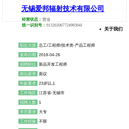
无锡爱邦辐射技术有限公司
经营状态：
营业
统一识别号：
91320206772498304J
关于我们
职位大类
总工/工程师/技术类-产品工程师
发布日期
2018-04-26
招聘职位
新品开发工程师
岗位薪资
面议
年龄要求
23岁以上
工作地区
江苏省-无锡市
招聘人数
1
学历要求
大专
工作经验
不限