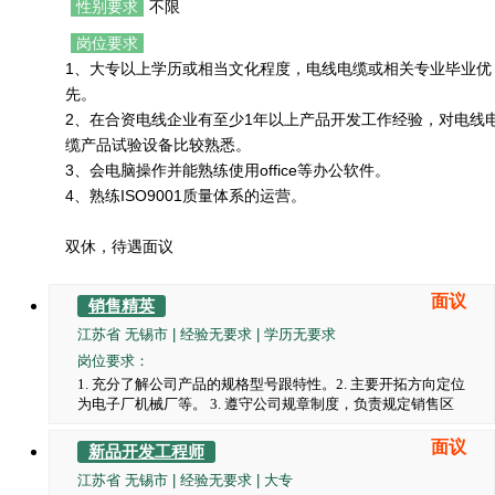
性别要求
不限
岗位要求
1、大专以上学历或相当文化程度，电线电缆或相关专业毕业优
先。
2、在合资电线企业有至少1年以上产品开发工作经验，对电线
缆产品试验设备比较熟悉。
3、会电脑操作并能熟练使用office等办公软件。
4、熟练ISO9001质量体系的运营。
双休，待遇面议
面议
销售精英
江苏省 无锡市 | 经验无要求 | 学历无要求
岗位要求：
1. 充分了解公司产品的规格型号跟特性。2. 主要开拓方向定位
为电子厂机械厂等。 3. 遵守公司规章制度，负责规定销售区
域的业务工作。 4. 执行公司规定的销售政策，并根据市场反
馈，提出合理改进意见。 5. 遵守职业道德，保守商业机密。
面议
新品开发工程师
双休，待遇面议
江苏省 无锡市 | 经验无要求 | 大专