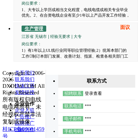
岗位要求：
1、大专以上学历或相当文化程度，电线电缆或相关专业毕业
优先。2、在合资电线企业有至少1年以上产品开发工作经验，
对电线电缆产品试验设备比较熟悉。3、会电脑操作并能熟练
使用office等办公软件。4、熟练ISO9001质量体系的运营。双
面议
生产管理
休，待遇面议
江苏省 无锡市 | 经验无要求 | 大专
岗位要求：
1）有1年以上UL线行业同等职位管理经验;2）统筹本部门的
工作制订本部门发展、改善计划、指派、检查各相关部门工
作状况3）评估、考核、教育、培训本部门员工4）其他上级
临时交办任务。双休，待遇面议
Copyright © 2006-
关于我们
2026
联系我们
联系方式
DXDLW.COM All
快速注册
Rights Reserved
友情链接
招聘联系
登录查看
所有版权归电线
企业合作
电缆网所有，未
联系电话
***
企业入驻
经授权严禁非法
广告推广
电子邮件
***
复制或镜像
品牌推广
桂ICP备09001459
战略合作
手机号码
***
号