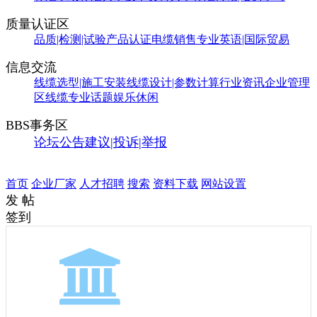
质量认证区
品质|检测|试验
产品认证
电缆销售
专业英语|国际贸易
信息交流
线缆选型|施工安装
线缆设计|参数计算
行业资讯
企业管理
区
线缆专业话题
娱乐休闲
BBS事务区
论坛公告
建议|投诉|举报
首页
企业厂家
人才招聘
搜索
资料下载
网站设置
发 帖
签到