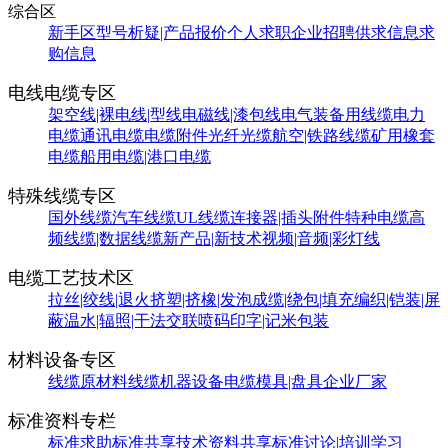
综合区
新手区
型号析疑|产品报价
个人求职
企业招聘
供求信息
求
购信息
电线电缆专区
架空线|裸电线|型线
电磁线|漆包线
电气装备用线缆
电力
电缆
通讯电缆
电缆附件
光纤光缆
航空|铁路线缆
矿用橡套
电缆
船用电缆|港口电缆
特殊线缆专区
国外线缆
汽车线缆
UL线缆
连接器|插头附件
特种电缆
高
频线缆|数据线缆
新产品|新技术
视频|音频|彩灯线
电缆工艺技术区
拉丝|绞线|退火
挤塑|挤橡|发泡
成缆|绕包|填充
编织|铠装|屏
蔽
温水|辐照|干法交联
喷码印字|记米包装
材料设备专区
线缆原材料
线缆机器设备
电缆模具|盘具
企业厂家
标准资料专栏
标准求助
标准共享
技术资料共享
标准讨论|培训学习