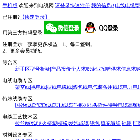
手机版
欢迎来到电缆网
请登录
快速注册
我的信息
0
电线电缆型
已注册?
【快速登录】
用第三方扫码登录
注册登录，获取更多权益！
1、每日签到。
2、更多会员功能。
综合区
新手区
型号析疑|产品报价
个人求职
企业招聘
供求信息
求
电线电缆专区
架空线|裸电线|型线
电磁线|漆包线
电气装备用线缆
电力电
特殊线缆专区
国外线缆
汽车线缆
UL线缆
连接器|插头附件
特种电缆
高频
电缆工艺技术区
拉丝|绞线|退火
挤塑|挤橡|发泡
成缆|绕包|填充
编织|铠装|屏
材料设备专区