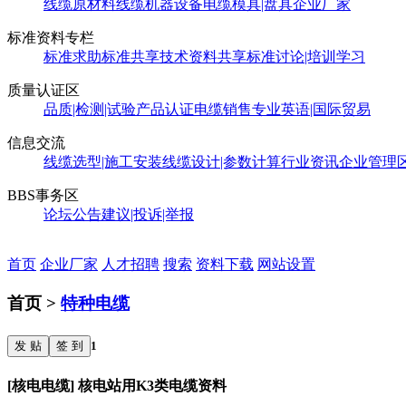
线缆原材料
线缆机器设备
电缆模具|盘具
企业厂家
标准资料专栏
标准求助
标准共享
技术资料共享
标准讨论|培训学习
质量认证区
品质|检测|试验
产品认证
电缆销售
专业英语|国际贸易
信息交流
线缆选型|施工安装
线缆设计|参数计算
行业资讯
企业管理
BBS事务区
论坛公告
建议|投诉|举报
首页
企业厂家
人才招聘
搜索
资料下载
网站设置
首页 >
特种电缆
发 贴
签 到
1
[核电电缆] 核电站用K3类电缆资料