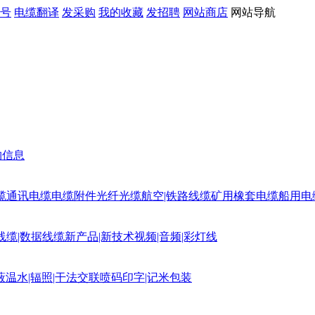
号
电缆翻译
发采购
我的收藏
发招聘
网站商店
网站导航
购信息
缆
通讯电缆
电缆附件
光纤光缆
航空|铁路线缆
矿用橡套电缆
船用电
线缆|数据线缆
新产品|新技术
视频|音频|彩灯线
蔽
温水|辐照|干法交联
喷码印字|记米包装