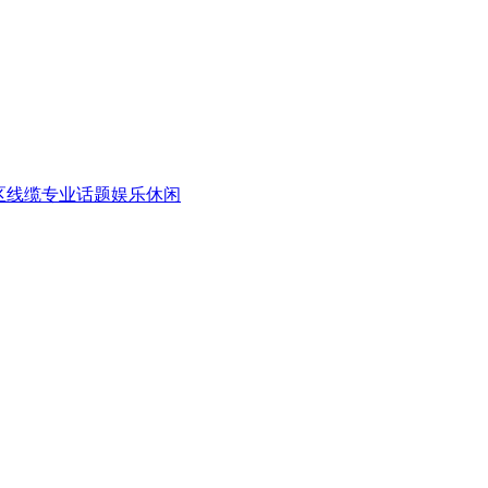
区
线缆专业话题
娱乐休闲