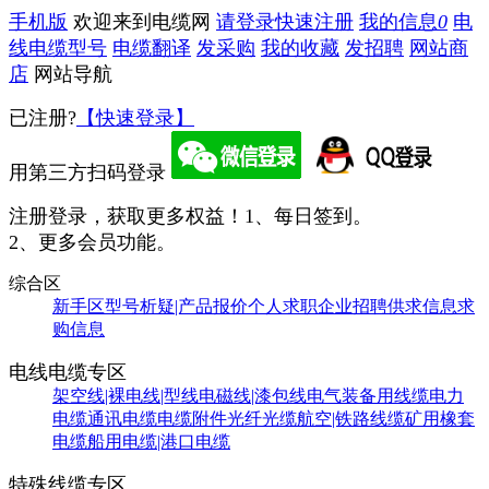
手机版
欢迎来到电缆网
请登录
快速注册
我的信息
0
电
线电缆型号
电缆翻译
发采购
我的收藏
发招聘
网站商
店
网站导航
已注册?
【快速登录】
用第三方扫码登录
注册登录，获取更多权益！
1、每日签到。
2、更多会员功能。
综合区
新手区
型号析疑|产品报价
个人求职
企业招聘
供求信息
求
购信息
电线电缆专区
架空线|裸电线|型线
电磁线|漆包线
电气装备用线缆
电力
电缆
通讯电缆
电缆附件
光纤光缆
航空|铁路线缆
矿用橡套
电缆
船用电缆|港口电缆
特殊线缆专区