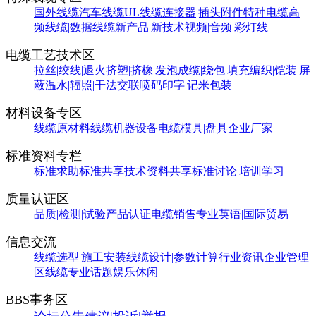
国外线缆
汽车线缆
UL线缆
连接器|插头附件
特种电缆
高
频线缆|数据线缆
新产品|新技术
视频|音频|彩灯线
电缆工艺技术区
拉丝|绞线|退火
挤塑|挤橡|发泡
成缆|绕包|填充
编织|铠装|屏
蔽
温水|辐照|干法交联
喷码印字|记米包装
材料设备专区
线缆原材料
线缆机器设备
电缆模具|盘具
企业厂家
标准资料专栏
标准求助
标准共享
技术资料共享
标准讨论|培训学习
质量认证区
品质|检测|试验
产品认证
电缆销售
专业英语|国际贸易
信息交流
线缆选型|施工安装
线缆设计|参数计算
行业资讯
企业管理
区
线缆专业话题
娱乐休闲
BBS事务区