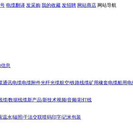
号
电缆翻译
发采购
我的收藏
发招聘
网站商店
网站导航
购信息
缆
通讯电缆
电缆附件
光纤光缆
航空|铁路线缆
矿用橡套电缆
船用电
线缆|数据线缆
新产品|新技术
视频|音频|彩灯线
蔽
温水|辐照|干法交联
喷码印字|记米包装