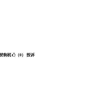
的SZ绞制机
（0）
投诉