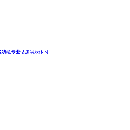
区
线缆专业话题
娱乐休闲