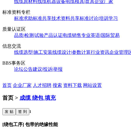
线缆原材料
线缆机器设备
电缆模具|盘具
企业厂家
标准资料专栏
标准求助
标准共享
技术资料共享
标准讨论|培训学习
质量认证区
品质|检测|试验
产品认证
电缆销售
专业英语|国际贸易
信息交流
线缆选型|施工安装
线缆设计|参数计算
行业资讯
企业管理
BBS事务区
论坛公告
建议|投诉|举报
首页
企业厂家
人才招聘
搜索
资料下载
网站设置
首页 >
成缆 绕包 填充
发 贴
签 到
1
[绕包工序] 包带的绝缘性能