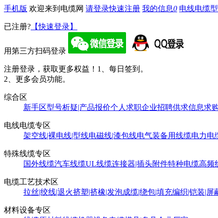
手机版
欢迎来到电缆网
请登录
快速注册
我的信息
0
电线电缆型
已注册?
【快速登录】
用第三方扫码登录
注册登录，获取更多权益！
1、每日签到。
2、更多会员功能。
综合区
新手区
型号析疑|产品报价
个人求职
企业招聘
供求信息
求
电线电缆专区
架空线|裸电线|型线
电磁线|漆包线
电气装备用线缆
电力电
特殊线缆专区
国外线缆
汽车线缆
UL线缆
连接器|插头附件
特种电缆
高频
电缆工艺技术区
拉丝|绞线|退火
挤塑|挤橡|发泡
成缆|绕包|填充
编织|铠装|屏
材料设备专区