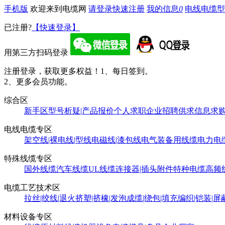
手机版
欢迎来到电缆网
请登录
快速注册
我的信息
0
电线电缆型
已注册?
【快速登录】
用第三方扫码登录
注册登录，获取更多权益！
1、每日签到。
2、更多会员功能。
综合区
新手区
型号析疑|产品报价
个人求职
企业招聘
供求信息
求
电线电缆专区
架空线|裸电线|型线
电磁线|漆包线
电气装备用线缆
电力电
特殊线缆专区
国外线缆
汽车线缆
UL线缆
连接器|插头附件
特种电缆
高频
电缆工艺技术区
拉丝|绞线|退火
挤塑|挤橡|发泡
成缆|绕包|填充
编织|铠装|屏
材料设备专区