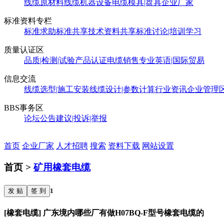
线缆原材料
线缆机器设备
电缆模具|盘具
企业厂家
标准资料专栏
标准求助
标准共享
技术资料共享
标准讨论|培训学习
质量认证区
品质|检测|试验
产品认证
电缆销售
专业英语|国际贸易
信息交流
线缆选型|施工安装
线缆设计|参数计算
行业资讯
企业管理
BBS事务区
论坛公告
建议|投诉|举报
首页
企业厂家
人才招聘
搜索
资料下载
网站设置
首页 >
矿用橡套电缆
发 贴
签 到
1
[橡套电缆] 广东境内哪些厂有做H07BQ-F型号橡套电缆的