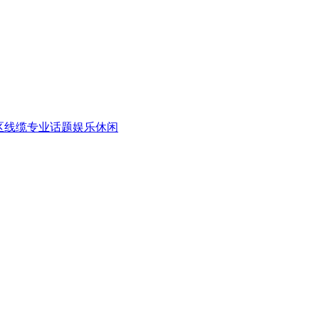
区
线缆专业话题
娱乐休闲