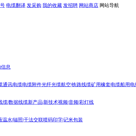
号
电缆翻译
发采购
我的收藏
发招聘
网站商店
网站导航
购信息
缆
通讯电缆
电缆附件
光纤光缆
航空|铁路线缆
矿用橡套电缆
船用电
线缆|数据线缆
新产品|新技术
视频|音频|彩灯线
蔽
温水|辐照|干法交联
喷码印字|记米包装