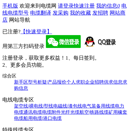
手机版
欢迎来到电缆网
请登录
快速注册
我的信息
0
电
线电缆型号
电缆翻译
发采购
我的收藏
发招聘
网站商
店
网站导航
已注册?
【快速登录】
用第三方扫码登录
注册登录，获取更多权益！
1、每日签到。
2、更多会员功能。
综合区
新手区
型号析疑|产品报价
个人求职
企业招聘
供求信息
求
购信息
电线电缆专区
架空线|裸电线|型线
电磁线|漆包线
电气装备用线缆
电力
电缆
通讯电缆
电缆附件
光纤光缆
航空|铁路线缆
矿用橡套
电缆
船用电缆|港口电缆
特殊线缆专区