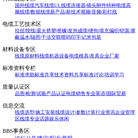
国外线缆
汽车线缆
UL线缆
连接器|插头附件
特种电缆
高
频线缆|数据线缆
新产品|新技术
视频|音频|彩灯线
电缆工艺技术区
拉丝|绞线|退火
挤塑|挤橡|发泡
成缆|绕包|填充
编织|铠装|屏
蔽
温水|辐照|干法交联
喷码印字|记米包装
材料设备专区
线缆原材料
线缆机器设备
电缆模具|盘具
企业厂家
标准资料专栏
标准求助
标准共享
技术资料共享
标准讨论|培训学习
质量认证区
品质|检测|试验
产品认证
电缆销售
专业英语|国际贸易
信息交流
线缆选型|施工安装
线缆设计|参数计算
行业资讯
企业管理
区
线缆专业话题
娱乐休闲
BBS事务区