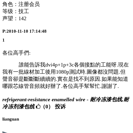
角色：注册会员
等级：技工
声望：
142
P:2010-11-10 17:14:48
1
各位高手們:
誰能告訴我dvi4p+1p+3c各個接點的工能呀.現在
我有一批線材加工後用1080p測試時.圖像都沒問題.但
聲音卻是斷斷斷續續的.實在是找不到原因.如果能知道
哪跟芯線管音頻就好辦了.各位高手幫幫忙.謝謝了.
refrigerant-resistance enamelled wire - 耐冷冻漆包线,耐
冷冻剂漆包线
（0）
投诉
lianguan