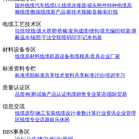
国外线缆
汽车线缆
UL线缆
连接器|插头附件
特种电缆
高
频线缆|数据线缆
新产品|新技术
视频|音频|彩灯线
电缆工艺技术区
拉丝|绞线|退火
挤塑|挤橡|发泡
成缆|绕包|填充
编织|铠装|屏
蔽
温水|辐照|干法交联
喷码印字|记米包装
材料设备专区
线缆原材料
线缆机器设备
电缆模具|盘具
企业厂家
标准资料专栏
标准求助
标准共享
技术资料共享
标准讨论|培训学习
质量认证区
品质|检测|试验
产品认证
电缆销售
专业英语|国际贸易
信息交流
线缆选型|施工安装
线缆设计|参数计算
行业资讯
企业管理
区
线缆专业话题
娱乐休闲
BBS事务区