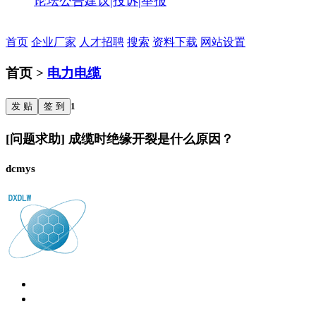
论坛公告
建议|投诉|举报
首页
企业厂家
人才招聘
搜索
资料下载
网站设置
首页 >
电力电缆
发 贴
签 到
1
[问题求助] 成缆时绝缘开裂是什么原因？
dcmys