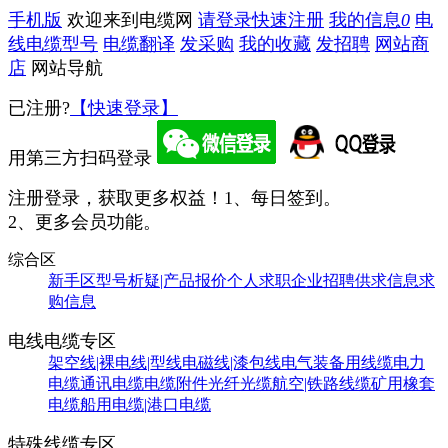
手机版
欢迎来到电缆网
请登录
快速注册
我的信息
0
电
线电缆型号
电缆翻译
发采购
我的收藏
发招聘
网站商
店
网站导航
已注册?
【快速登录】
用第三方扫码登录
注册登录，获取更多权益！
1、每日签到。
2、更多会员功能。
综合区
新手区
型号析疑|产品报价
个人求职
企业招聘
供求信息
求
购信息
电线电缆专区
架空线|裸电线|型线
电磁线|漆包线
电气装备用线缆
电力
电缆
通讯电缆
电缆附件
光纤光缆
航空|铁路线缆
矿用橡套
电缆
船用电缆|港口电缆
特殊线缆专区