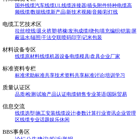
国外线缆
汽车线缆
UL线缆
连接器|插头附件
特种电缆
高
频线缆|数据线缆
新产品|新技术
视频|音频|彩灯线
电缆工艺技术区
拉丝|绞线|退火
挤塑|挤橡|发泡
成缆|绕包|填充
编织|铠装|屏
蔽
温水|辐照|干法交联
喷码印字|记米包装
材料设备专区
线缆原材料
线缆机器设备
电缆模具|盘具
企业厂家
标准资料专栏
标准求助
标准共享
技术资料共享
标准讨论|培训学习
质量认证区
品质|检测|试验
产品认证
电缆销售
专业英语|国际贸易
信息交流
线缆选型|施工安装
线缆设计|参数计算
行业资讯
企业管理
区
线缆专业话题
娱乐休闲
BBS事务区