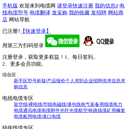
手机版
欢迎来到电缆网
请登录
快速注册
我的信息
0
电
线电缆型号
电缆翻译
发采购
我的收藏
发招聘
网站商
店
网站导航
已注册?
【快速登录】
用第三方扫码登录
注册登录，获取更多权益！
1、每日签到。
2、更多会员功能。
综合区
新手区
型号析疑|产品报价
个人求职
企业招聘
供求信息
求
购信息
电线电缆专区
架空线|裸电线|型线
电磁线|漆包线
电气装备用线缆
电力
电缆
通讯电缆
电缆附件
光纤光缆
航空|铁路线缆
矿用橡套
电缆
船用电缆|港口电缆
特殊线缆专区