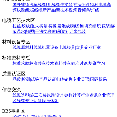
国外线缆
汽车线缆
UL线缆
连接器|插头附件
特种电缆
高
频线缆|数据线缆
新产品|新技术
视频|音频|彩灯线
电缆工艺技术区
拉丝|绞线|退火
挤塑|挤橡|发泡
成缆|绕包|填充
编织|铠装|屏
蔽
温水|辐照|干法交联
喷码印字|记米包装
材料设备专区
线缆原材料
线缆机器设备
电缆模具|盘具
企业厂家
标准资料专栏
标准求助
标准共享
技术资料共享
标准讨论|培训学习
质量认证区
品质|检测|试验
产品认证
电缆销售
专业英语|国际贸易
信息交流
线缆选型|施工安装
线缆设计|参数计算
行业资讯
企业管理
区
线缆专业话题
娱乐休闲
BBS事务区