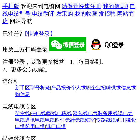
手机版
欢迎来到电缆网
请登录
快速注册
我的信息
0
电
线电缆型号
电缆翻译
发采购
我的收藏
发招聘
网站商
店
网站导航
已注册?
【快速登录】
用第三方扫码登录
注册登录，获取更多权益！
1、每日签到。
2、更多会员功能。
综合区
新手区
型号析疑|产品报价
个人求职
企业招聘
供求信息
求
购信息
电线电缆专区
架空线|裸电线|型线
电磁线|漆包线
电气装备用线缆
电力
电缆
通讯电缆
电缆附件
光纤光缆
航空|铁路线缆
矿用橡套
电缆
船用电缆|港口电缆
特殊线缆专区