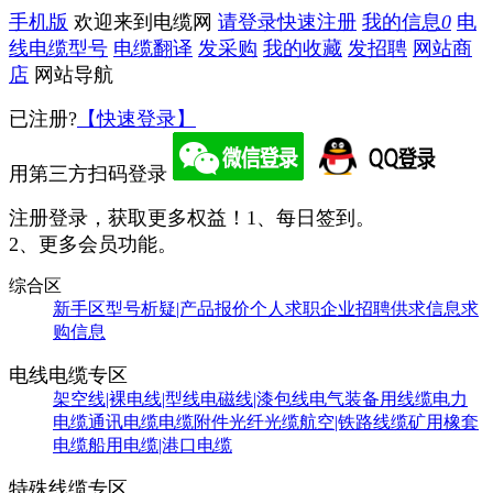
手机版
欢迎来到电缆网
请登录
快速注册
我的信息
0
电
线电缆型号
电缆翻译
发采购
我的收藏
发招聘
网站商
店
网站导航
已注册?
【快速登录】
用第三方扫码登录
注册登录，获取更多权益！
1、每日签到。
2、更多会员功能。
综合区
新手区
型号析疑|产品报价
个人求职
企业招聘
供求信息
求
购信息
电线电缆专区
架空线|裸电线|型线
电磁线|漆包线
电气装备用线缆
电力
电缆
通讯电缆
电缆附件
光纤光缆
航空|铁路线缆
矿用橡套
电缆
船用电缆|港口电缆
特殊线缆专区