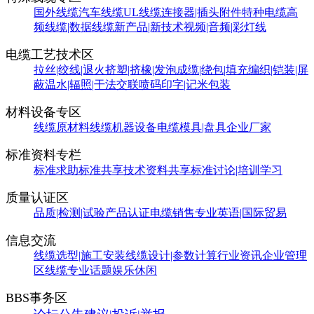
国外线缆
汽车线缆
UL线缆
连接器|插头附件
特种电缆
高
频线缆|数据线缆
新产品|新技术
视频|音频|彩灯线
电缆工艺技术区
拉丝|绞线|退火
挤塑|挤橡|发泡
成缆|绕包|填充
编织|铠装|屏
蔽
温水|辐照|干法交联
喷码印字|记米包装
材料设备专区
线缆原材料
线缆机器设备
电缆模具|盘具
企业厂家
标准资料专栏
标准求助
标准共享
技术资料共享
标准讨论|培训学习
质量认证区
品质|检测|试验
产品认证
电缆销售
专业英语|国际贸易
信息交流
线缆选型|施工安装
线缆设计|参数计算
行业资讯
企业管理
区
线缆专业话题
娱乐休闲
BBS事务区