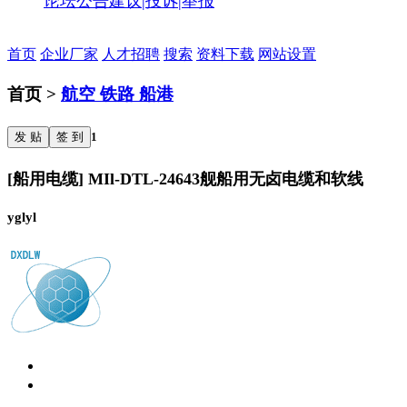
论坛公告
建议|投诉|举报
首页
企业厂家
人才招聘
搜索
资料下载
网站设置
首页 >
航空 铁路 船港
发 贴
签 到
1
[船用电缆] MIl-DTL-24643舰船用无卤电缆和软线
yglyl