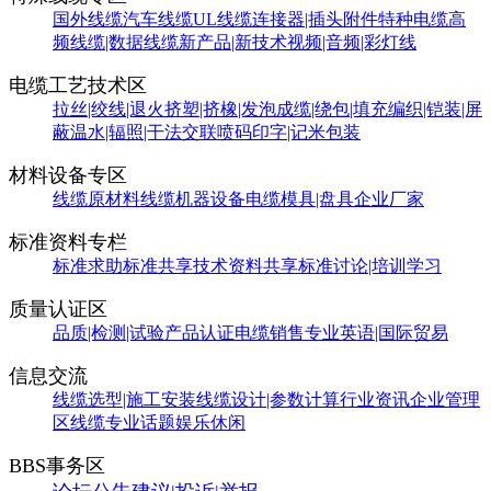
国外线缆
汽车线缆
UL线缆
连接器|插头附件
特种电缆
高
频线缆|数据线缆
新产品|新技术
视频|音频|彩灯线
电缆工艺技术区
拉丝|绞线|退火
挤塑|挤橡|发泡
成缆|绕包|填充
编织|铠装|屏
蔽
温水|辐照|干法交联
喷码印字|记米包装
材料设备专区
线缆原材料
线缆机器设备
电缆模具|盘具
企业厂家
标准资料专栏
标准求助
标准共享
技术资料共享
标准讨论|培训学习
质量认证区
品质|检测|试验
产品认证
电缆销售
专业英语|国际贸易
信息交流
线缆选型|施工安装
线缆设计|参数计算
行业资讯
企业管理
区
线缆专业话题
娱乐休闲
BBS事务区