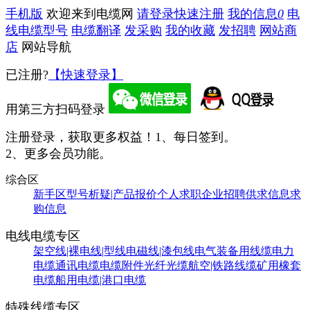
手机版
欢迎来到电缆网
请登录
快速注册
我的信息
0
电
线电缆型号
电缆翻译
发采购
我的收藏
发招聘
网站商
店
网站导航
已注册?
【快速登录】
用第三方扫码登录
注册登录，获取更多权益！
1、每日签到。
2、更多会员功能。
综合区
新手区
型号析疑|产品报价
个人求职
企业招聘
供求信息
求
购信息
电线电缆专区
架空线|裸电线|型线
电磁线|漆包线
电气装备用线缆
电力
电缆
通讯电缆
电缆附件
光纤光缆
航空|铁路线缆
矿用橡套
电缆
船用电缆|港口电缆
特殊线缆专区