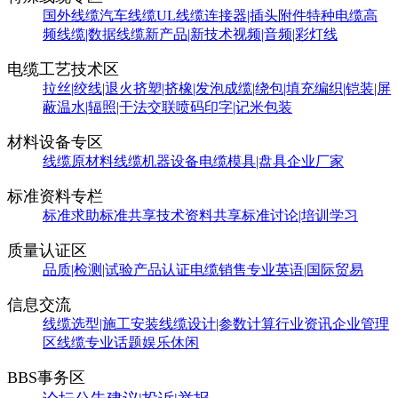
国外线缆
汽车线缆
UL线缆
连接器|插头附件
特种电缆
高
频线缆|数据线缆
新产品|新技术
视频|音频|彩灯线
电缆工艺技术区
拉丝|绞线|退火
挤塑|挤橡|发泡
成缆|绕包|填充
编织|铠装|屏
蔽
温水|辐照|干法交联
喷码印字|记米包装
材料设备专区
线缆原材料
线缆机器设备
电缆模具|盘具
企业厂家
标准资料专栏
标准求助
标准共享
技术资料共享
标准讨论|培训学习
质量认证区
品质|检测|试验
产品认证
电缆销售
专业英语|国际贸易
信息交流
线缆选型|施工安装
线缆设计|参数计算
行业资讯
企业管理
区
线缆专业话题
娱乐休闲
BBS事务区