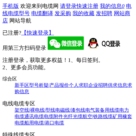
手机版
欢迎来到电缆网
请登录
快速注册
我的信息
0
电
线电缆型号
电缆翻译
发采购
我的收藏
发招聘
网站商
店
网站导航
已注册?
【快速登录】
用第三方扫码登录
注册登录，获取更多权益！
1、每日签到。
2、更多会员功能。
综合区
新手区
型号析疑|产品报价
个人求职
企业招聘
供求信息
求
购信息
电线电缆专区
架空线|裸电线|型线
电磁线|漆包线
电气装备用线缆
电力
电缆
通讯电缆
电缆附件
光纤光缆
航空|铁路线缆
矿用橡套
电缆
船用电缆|港口电缆
特殊线缆专区