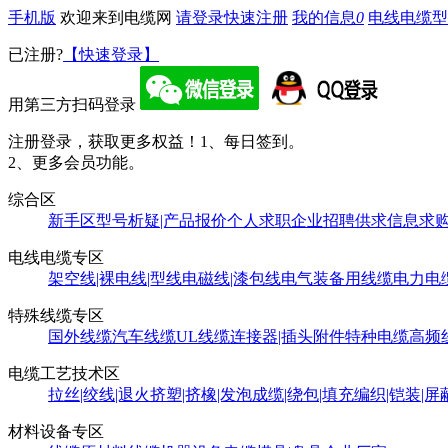
手机版
欢迎来到电缆网
请登录
快速注册
我的信息
0
电线电缆型
已注册?
【快速登录】
用第三方扫码登录
注册登录，获取更多权益！
1、每日签到。
2、更多会员功能。
综合区
新手区
型号析疑|产品报价
个人求职
企业招聘
供求信息
求
电线电缆专区
架空线|裸电线|型线
电磁线|漆包线
电气装备用线缆
电力电
特殊线缆专区
国外线缆
汽车线缆
UL线缆
连接器|插头附件
特种电缆
高频
电缆工艺技术区
拉丝|绞线|退火
挤塑|挤橡|发泡
成缆|绕包|填充
编织|铠装|屏
材料设备专区