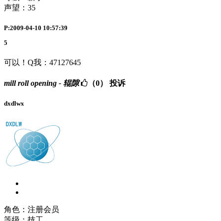
声望：
35
P:2009-04-10 10:57:39
5
可以！Q我：47127645
mill roll opening - 辊隙
（0）
投诉
dxdlwx
角色：注册会员
等级：技工