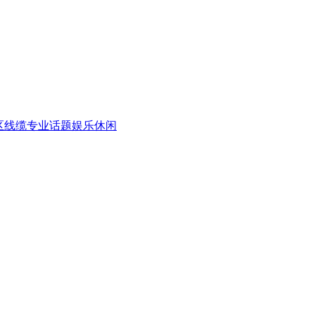
区
线缆专业话题
娱乐休闲