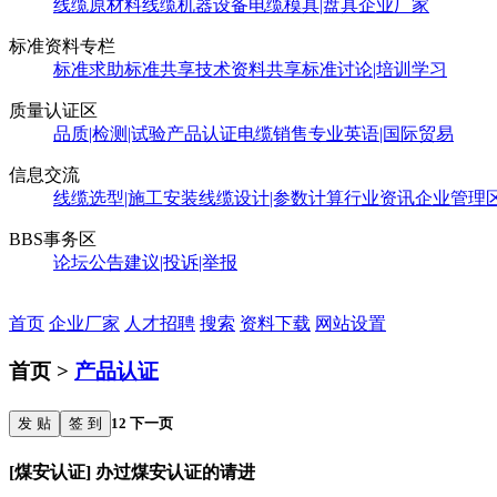
线缆原材料
线缆机器设备
电缆模具|盘具
企业厂家
标准资料专栏
标准求助
标准共享
技术资料共享
标准讨论|培训学习
质量认证区
品质|检测|试验
产品认证
电缆销售
专业英语|国际贸易
信息交流
线缆选型|施工安装
线缆设计|参数计算
行业资讯
企业管理
BBS事务区
论坛公告
建议|投诉|举报
首页
企业厂家
人才招聘
搜索
资料下载
网站设置
首页 >
产品认证
发 贴
签 到
1
2
下一页
[煤安认证] 办过煤安认证的请进