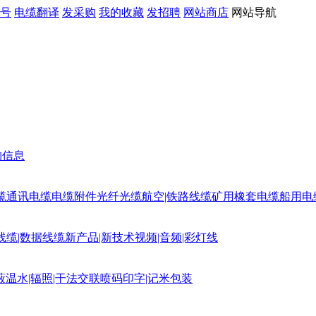
号
电缆翻译
发采购
我的收藏
发招聘
网站商店
网站导航
购信息
缆
通讯电缆
电缆附件
光纤光缆
航空|铁路线缆
矿用橡套电缆
船用电
线缆|数据线缆
新产品|新技术
视频|音频|彩灯线
蔽
温水|辐照|干法交联
喷码印字|记米包装