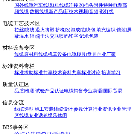
国外线缆
汽车线缆
UL线缆
连接器|插头附件
特种电缆
高
频线缆|数据线缆
新产品|新技术
视频|音频|彩灯线
电缆工艺技术区
拉丝|绞线|退火
挤塑|挤橡|发泡
成缆|绕包|填充
编织|铠装|屏
蔽
温水|辐照|干法交联
喷码印字|记米包装
材料设备专区
线缆原材料
线缆机器设备
电缆模具|盘具
企业厂家
标准资料专栏
标准求助
标准共享
技术资料共享
标准讨论|培训学习
质量认证区
品质|检测|试验
产品认证
电缆销售
专业英语|国际贸易
信息交流
线缆选型|施工安装
线缆设计|参数计算
行业资讯
企业管理
区
线缆专业话题
娱乐休闲
BBS事务区