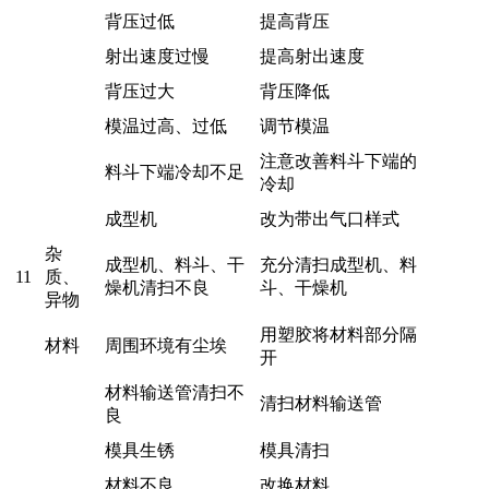
背压过低
提高背压
射出速度过慢
提高射出速度
背压过大
背压降低
模温过高、过低
调节模温
注意改善料斗下端的
料斗下端冷却不足
冷却
成型机
改为带出气口样式
杂
成型机、料斗、干
充分清扫成型机、料
11
质、
燥机清扫不良
斗、干燥机
异物
用塑胶将材料部分隔
材料
周围环境有尘埃
开
材料输送管清扫不
清扫材料输送管
良
模具生锈
模具清扫
材料不良
改换材料