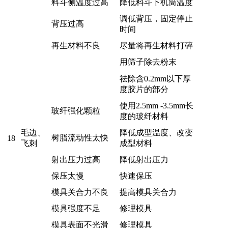
料斗侧温度过高
降低料斗下机筒温度
调低背压，固定停止
背压过高
时间
再生材料不良
尽量将再生材料打碎
用筛子除去粉末
祛除含0.2mm以下厚
度胶片的部分
使用2.5mm -3.5mm长
玻纤强化颗粒
度的玻纤材料
毛边、
降低成型温度、改变
树脂流动性太快
18
飞刺
成型材料
射出压力过高
降低射出压力
保压太慢
快速保压
模具关合力不良
提高模具关合力
模具强度不足
修理模具
模具表面不光滑
修理模具