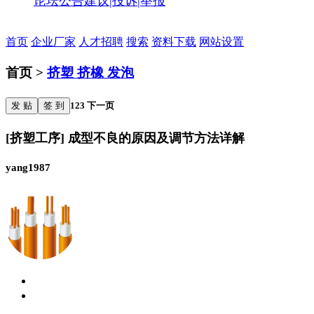
论坛公告
建议|投诉|举报
首页
企业厂家
人才招聘
搜索
资料下载
网站设置
首页 >
挤塑 挤橡 发泡
发 贴
签 到
1
2
3
下一页
[挤塑工序] 成型不良的原因及调节方法详解
yang1987