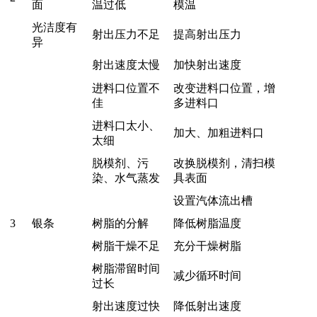
面
温过低
模温
光洁度有
射出压力不足
提高射出压力
异
射出速度太慢
加快射出速度
进料口位置不
改变进料口位置，增
佳
多进料口
进料口太小、
加大、加粗进料口
太细
脱模剂、污
改换脱模剂，清扫模
染、水气蒸发
具表面
设置汽体流出槽
3
银条
树脂的分解
降低树脂温度
树脂干燥不足
充分干燥树脂
树脂滞留时间
减少循环时间
过长
射出速度过快
降低射出速度