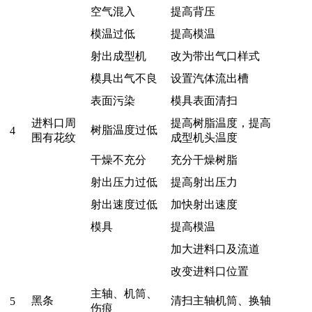
空气混入
提高背压
模温过低
提高模温
射出成型机
改为带出气口样式
模具出气不良
设置汽体流出槽
表面污染
模具表面清扫
进料口周
提高树脂温度，提高
树脂温度过低
4
围有花纹
成型机头温度
干燥不充分
充分干燥树脂
射出压力过低
提高射出压力
射出速度过低
加快射出速度
模具
提高模温
加大进料口及流道
改变进料口位置
主轴、机筒、
黑条
清扫主轴机筒、换轴
5
伤痕