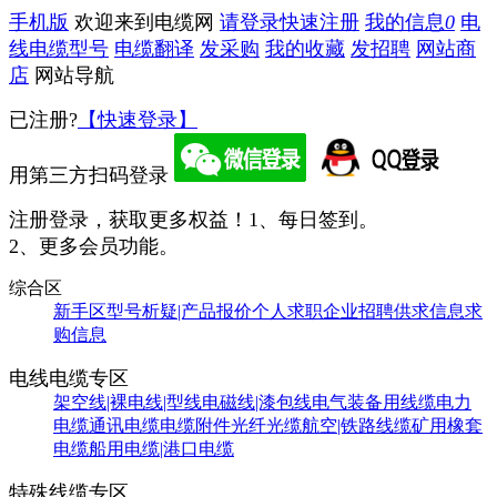
手机版
欢迎来到电缆网
请登录
快速注册
我的信息
0
电
线电缆型号
电缆翻译
发采购
我的收藏
发招聘
网站商
店
网站导航
已注册?
【快速登录】
用第三方扫码登录
注册登录，获取更多权益！
1、每日签到。
2、更多会员功能。
综合区
新手区
型号析疑|产品报价
个人求职
企业招聘
供求信息
求
购信息
电线电缆专区
架空线|裸电线|型线
电磁线|漆包线
电气装备用线缆
电力
电缆
通讯电缆
电缆附件
光纤光缆
航空|铁路线缆
矿用橡套
电缆
船用电缆|港口电缆
特殊线缆专区