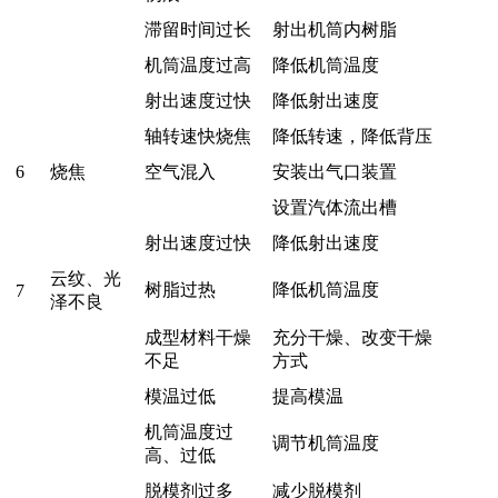
滞留时间过长
射出机筒内树脂
机筒温度过高
降低机筒温度
射出速度过快
降低射出速度
轴转速快烧焦
降低转速，降低背压
6
烧焦
空气混入
安装出气口装置
设置汽体流出槽
射出速度过快
降低射出速度
云纹、光
树脂过热
降低机筒温度
7
泽不良
成型材料干燥
充分干燥、改变干燥
不足
方式
模温过低
提高模温
机筒温度过
调节机筒温度
高、过低
脱模剂过多
减少脱模剂