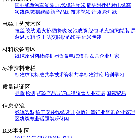
国外线缆
汽车线缆
UL线缆
连接器|插头附件
特种电缆
高
频线缆|数据线缆
新产品|新技术
视频|音频|彩灯线
电缆工艺技术区
拉丝|绞线|退火
挤塑|挤橡|发泡
成缆|绕包|填充
编织|铠装|屏
蔽
温水|辐照|干法交联
喷码印字|记米包装
材料设备专区
线缆原材料
线缆机器设备
电缆模具|盘具
企业厂家
标准资料专栏
标准求助
标准共享
技术资料共享
标准讨论|培训学习
质量认证区
品质|检测|试验
产品认证
电缆销售
专业英语|国际贸易
信息交流
线缆选型|施工安装
线缆设计|参数计算
行业资讯
企业管理
区
线缆专业话题
娱乐休闲
BBS事务区