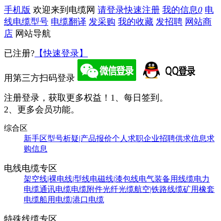
手机版
欢迎来到电缆网
请登录
快速注册
我的信息
0
电
线电缆型号
电缆翻译
发采购
我的收藏
发招聘
网站商
店
网站导航
已注册?
【快速登录】
用第三方扫码登录
注册登录，获取更多权益！
1、每日签到。
2、更多会员功能。
综合区
新手区
型号析疑|产品报价
个人求职
企业招聘
供求信息
求
购信息
电线电缆专区
架空线|裸电线|型线
电磁线|漆包线
电气装备用线缆
电力
电缆
通讯电缆
电缆附件
光纤光缆
航空|铁路线缆
矿用橡套
电缆
船用电缆|港口电缆
特殊线缆专区