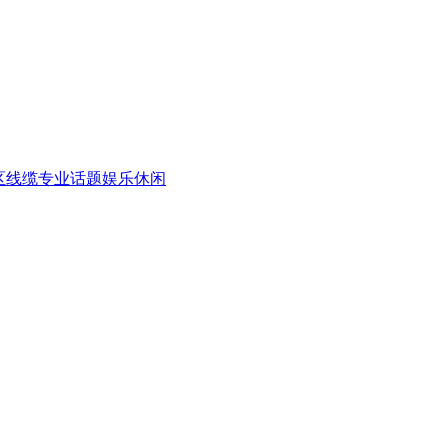
区
线缆专业话题
娱乐休闲