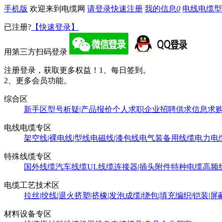
手机版
欢迎来到电缆网
请登录
快速注册
我的信息
0
电线电缆型
已注册?
【快速登录】
用第三方扫码登录
注册登录，获取更多权益！
1、每日签到。
2、更多会员功能。
综合区
新手区
型号析疑|产品报价
个人求职
企业招聘
供求信息
求
电线电缆专区
架空线|裸电线|型线
电磁线|漆包线
电气装备用线缆
电力电
特殊线缆专区
国外线缆
汽车线缆
UL线缆
连接器|插头附件
特种电缆
高频
电缆工艺技术区
拉丝|绞线|退火
挤塑|挤橡|发泡
成缆|绕包|填充
编织|铠装|屏
材料设备专区