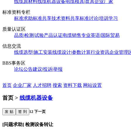
线缆原材料
线缆机器设备
电缆模具|盘具
企业厂家
标准资料专栏
标准求助
标准共享
技术资料共享
标准讨论|培训学习
质量认证区
品质|检测|试验
产品认证
电缆销售
专业英语|国际贸易
信息交流
线缆选型|施工安装
线缆设计|参数计算
行业资讯
企业管理
BBS事务区
论坛公告
建议|投诉|举报
首页
企业厂家
人才招聘
搜索
资料下载
网站设置
首页 >
线缆机器设备
发 贴
签 到
1
2
下一页
[问题求助] 检测设备转让