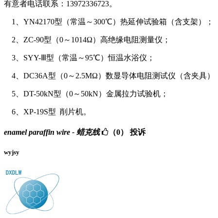
有意者电话联系：13972336723。
1、
YN42170型（
常温～300℃）热
延伸试验箱（含支架）；
2、ZC-90型（0～1014Ω）高绝缘电阻测量仪；
3、SYY-Ⅲ型（常温～95℃）恒温水浴仪；
4、DC36A型（0～2.5MΩ）数显导体电阻测试仪（含夹具）
5、DT-50kN型（0～50kN）金属拉力试验机；
6、XP-19S型 削片机。
enamel paraffin wire - 蜡克线
（0）
投诉
wyjsy