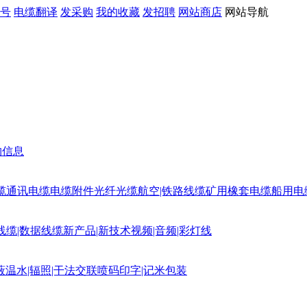
号
电缆翻译
发采购
我的收藏
发招聘
网站商店
网站导航
购信息
缆
通讯电缆
电缆附件
光纤光缆
航空|铁路线缆
矿用橡套电缆
船用电
线缆|数据线缆
新产品|新技术
视频|音频|彩灯线
蔽
温水|辐照|干法交联
喷码印字|记米包装