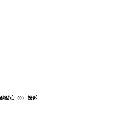
乙二醇酯
（0）
投诉