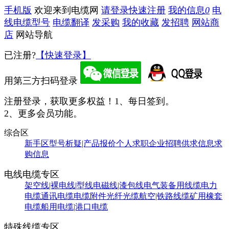
手机版
欢迎来到电缆网
请登录
快速注册
我的信息
0
电
线电缆型号
电缆翻译
发采购
我的收藏
发招聘
网站商
店
网站导航
已注册?
【快速登录】
用第三方扫码登录
注册登录，获取更多权益！
1、每日签到。
2、更多会员功能。
综合区
新手区
型号析疑|产品报价
个人求职
企业招聘
供求信息
求
购信息
电线电缆专区
架空线|裸电线|型线
电磁线|漆包线
电气装备用线缆
电力
电缆
通讯电缆
电缆附件
光纤光缆
航空|铁路线缆
矿用橡套
电缆
船用电缆|港口电缆
特殊线缆专区