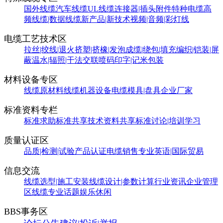
国外线缆
汽车线缆
UL线缆
连接器|插头附件
特种电缆
高
频线缆|数据线缆
新产品|新技术
视频|音频|彩灯线
电缆工艺技术区
拉丝|绞线|退火
挤塑|挤橡|发泡
成缆|绕包|填充
编织|铠装|屏
蔽
温水|辐照|干法交联
喷码印字|记米包装
材料设备专区
线缆原材料
线缆机器设备
电缆模具|盘具
企业厂家
标准资料专栏
标准求助
标准共享
技术资料共享
标准讨论|培训学习
质量认证区
品质|检测|试验
产品认证
电缆销售
专业英语|国际贸易
信息交流
线缆选型|施工安装
线缆设计|参数计算
行业资讯
企业管理
区
线缆专业话题
娱乐休闲
BBS事务区