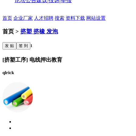
论坛公告
建议|投诉|举报
首页
企业厂家
人才招聘
搜索
资料下载
网站设置
首页 >
挤塑 挤橡 发泡
发 贴
签 到
1
[挤塑工序] 电线押出教育
qlrick